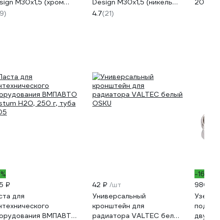
sign М30х1,5 (хром
Design М30х1,5 (никель
2070-7
рный) НС-1706264
матовый) НС-1706272
RG009
19)
4.7
(21)
7%
-16%
5 ₽
42 ₽
/шт
980 ₽
ста для
Универсальный
Узел н
нтехнического
кронштейн для
подключе
орудования ВМПАВТО
радиатора VALTEC белый
двухтр