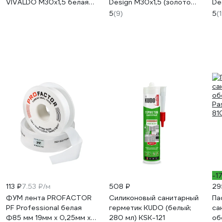
VIVALDO M30x1,5 белая
Design М30х1,5 (золото
De
TH-WH
матовое) НС-1706253
че
5
(9)
5
(
-1
113 ₽
7.53 ₽/м
508 ₽
29
ФУМ лента PROFACTOR
Силиконовый санитарный
Па
PF Professional белая
герметик KUDO (белый;
са
Ф85 мм 19мм х 0,25мм х
280 мл) KSK-121
об