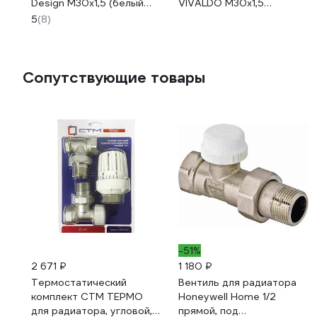
Design М30х1,5 (белый
VIVALDO M30x1,5
soft touch) НС-1706295
антрацит TH-AT
5
(8)
Сопутствующие товары
-51%
2 671 ₽
1 180 ₽
Термостатический
Вентиль для радиатора
комплект СТМ ТЕРМО
Honeywell Home 1/2
для радиатора, угловой, в
прямой, под