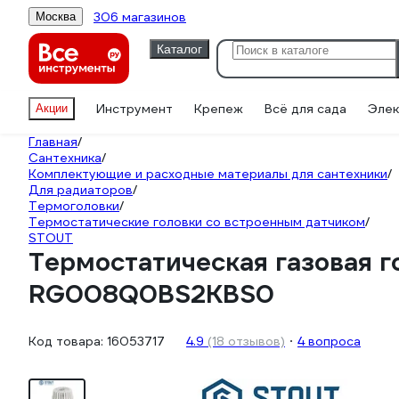
306 магазинов
Москва
Каталог
Инструмент
Крепеж
Всё для сада
Элек
Акции
Главная
/
Сантехника
/
Комплектующие и расходные материалы для сантехники
/
Для радиаторов
/
Термоголовки
/
Термостатические головки со встроенным датчиком
/
STOUT
Термостатическая газовая 
RG008Q0BS2KBS0
Код товара:
16053717
4.9
(18 отзывов)
4 вопроса