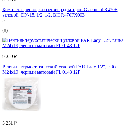
Комплект для подключения радиаторов Giacomini R470F,
угловой, DN-15, 1/2, 1/2, ВН R470FX003
5
(8)
9 259 ₽
Вентиль термостатический угловой FAR Lady 1/2", гайка
М24x19, черный матовый FL 0143 12P
3 231 ₽