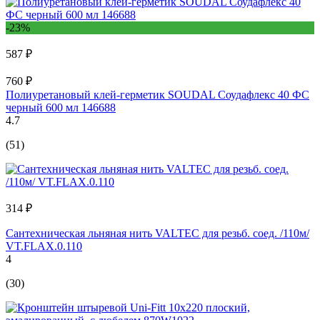
-23%
587 ₽
760 ₽
Полиуретановый клей-герметик SOUDAL Соудафлекс 40 ФС
черный 600 мл 146688
4.7
(51)
314 ₽
Сантехническая льняная нить VALTEC для резьб. соед. /110м/
VT.FLAX.0.110
4
(30)