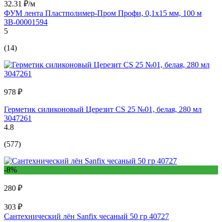
32.31 ₽/м
ФУМ лента Пластполимер-Пром Профи, 0,1х15 мм, 100 м
ЗВ-00001594
5
(14)
978 ₽
Герметик силиконовый Церезит CS 25 №01, белая, 280 мл
3047261
4.8
(577)
-8%
280 ₽
303 ₽
Сантехнический лён Sanfix чесаный 50 гр 40727