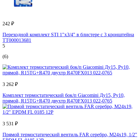
242 ₽
Переходной комплект STI 1"х3/4" в блистере с 3 кронштейна
ТТ000013681
5
(6)
3 262 ₽
Комплект термостатический бок/п Giacomini Ду15, Ру10,
прямой, R15TG+R470 двухтр R470FX013 022-0765
3 531 ₽
Прямой термостатический вентиль FAR серебро, М24x19, 1/2"