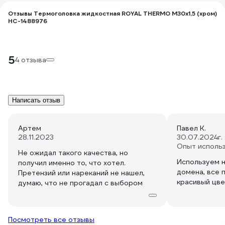
Отзывы Термоголовка жидкостная ROYAL THERMO М30x1,5 (хром)
НС-1488976
5
4 отзыва
Написать отзыв
Артем
Павел К.
28.11.2023
30.07.2024
г
Опыт исполь
Не ожидал такого качества, но
Используем н
получил именно то, что хотел.
домена, все 
Претензий или нареканий не нашел,
красивый цве
думаю, что не прогадал с выбором
Посмотреть все отзывы