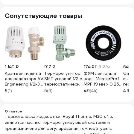
НС-1697874
Сопутствующие товары
1 140 ₽
917 ₽
174 ₽
11.6 ₽/м
649 
Кран вентильный
Терморегулятор
ФУМ лента для
Сили
для радиатора AV
SMT угловой 1/2 с
воды MasterProf
высо
Engineering 1/2x3/4
термостатическим
MPF 19 мм x 0,25
герм
угловой с
клапаном и
мм x 15 м,
PROF
5
(1)
5
(6)
4.9
(44)
4.9
(8
термоголовой
головкой,
профессиональная
крас
AVE298512
1201LN0004
ИС.131432
5959
О товаре
Термоголовка жидкостная Royal Thermo, M30 x 1,5,
является частью терморегулирующей системы и
предназначена для регулирования температуры в