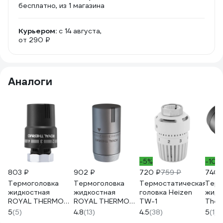
бесплатно
, из 1 магазина
Курьером:
c 14 августа,
от 290 ₽
Аналоги
-5%
-10%
803 ₽
902 ₽
720 ₽
759 ₽
740 
Термоголовка
Термоголовка
Термостатическая
Терм
жидкостная
жидкостная
головка Heizen
жидк
ROYAL THERMO
ROYAL THERMO
TW-1
Ther
М30x1,5 (черный)
Design М30x1,5
М30х
5
(5)
4.8
(13)
4.5
(38)
5
(1)
НС-1488979
(серебристый)
НС-1