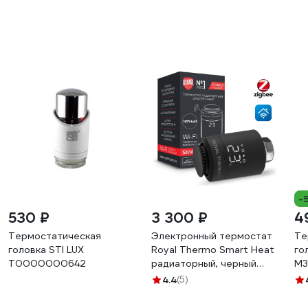
-
530 ₽
3 300 ₽
4
Термостатическая
Электронный термостат
Те
головка STI LUX
Royal Thermo Smart Heat
го
Т0000000642
радиаторный, черный
М3
НС-1402610
4.4
(5)