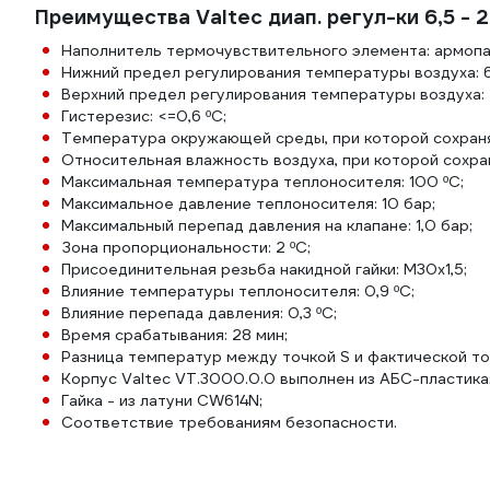
Преимущества Valtec диап. регул-ки 6,5 - 
Наполнитель термочувствительного элемента: армопа
Нижний предел регулирования температуры воздуха: 6,
Верхний предел регулирования температуры воздуха: 
Гистерезис: <=0,6 ºС;
Температура окружающей среды, при которой сохраняю
Относительная влажность воздуха, при которой сохра
Максимальная температура теплоносителя: 100 ºС;
Максимальное давление теплоносителя: 10 бар;
Максимальный перепад давления на клапане: 1,0 бар;
Зона пропорциональности: 2 ºС;
Присоединительная резьба накидной гайки: М30х1,5;
Влияние температуры теплоносителя: 0,9 ºС;
Влияние перепада давления: 0,3 ºС;
Время срабатывания: 28 мин;
Разница температур между точкой S и фактической точ
Корпус Valtec VT.3000.0.0 выполнен из АБС-пластика
Гайка - из латуни CW614N;
Соответствие требованиям безопасности.