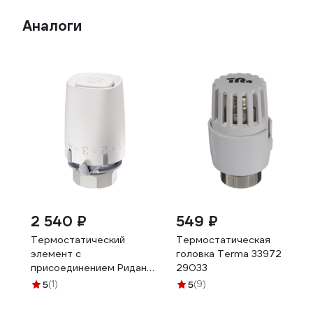
Аналоги
2 540 ₽
549 ₽
Термостатический
Термостатическая
элемент с
головка Terma 33972
присоединением Ридан
29033
Ultra М30x1,5 TR 9001
5
(1)
5
(9)
013G9001R