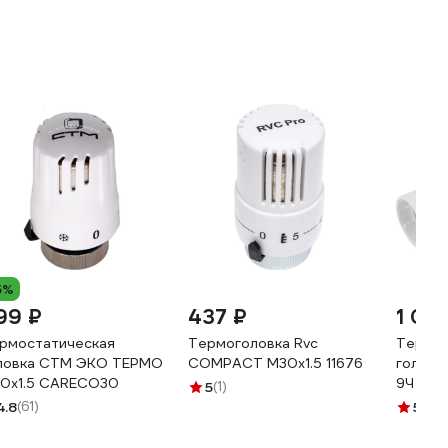
5%
99 ₽
437 ₽
1 013
рмостатическая
Термоголовка Rvc
Термос
ловка СТМ ЭКО ТЕРМО
COMPACT М30x1.5 11676
головк
0x1.5 CARECO30
9Ч
5
(1)
4.8
(61)
5
(8)