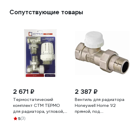
Сопутствующие товары
2 671 ₽
2 387 ₽
Термостатический
Вентиль для радиатора
комплект СТМ ТЕРМО
Honeywell Home 1/2
для радиатора, угловой, в
прямой, под
блистере, 3/4" CARKTA34
термоголовку,
5
(3)
никелированная бронза,
конус, Kvs 2.1