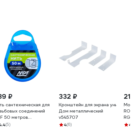
89 ₽
332 ₽
219 
ть сантехническая для
Кронштейн для экрана универсальн
Монтаж
зьбовых соединений
Дом металлический
ROMMER 
F 50 метров
v545707
RG008
.131706.ИМ
4.4
(5)
4
(6)
4.6
(2