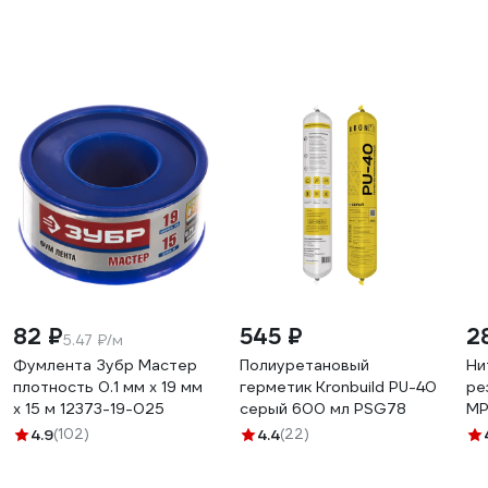
82 ₽
545 ₽
2
5.47 ₽/м
Фумлента Зубр Мастер
Полиуретановый
Ни
плотность 0.1 мм х 19 мм
герметик Kronbuild PU-40
ре
х 15 м 12373-19-025
серый 600 мл PSG78
MP
ИС
4.9
(102)
4.4
(22)