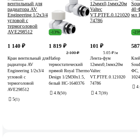
-13%
-23
1 140 ₽
1 819 ₽
101 ₽
587
2 100 ₽
5.05 ₽/м
Кран вентильный для
Набор
Лента-фум
Клей
радиатора AV
термостатический
12ммх0,1ммх20м
Soud
Engineering 1/2x3/4
прямой Royal Thermo
Valtec
ФС, 
угловой с
Design 1/2М30x1.5,
VT.PTFE.0.121020
1024
термоголовой
белый НС-1640376
74786
4.
AVE298512
4.8
(50)
4.7
(39)
5
(1)