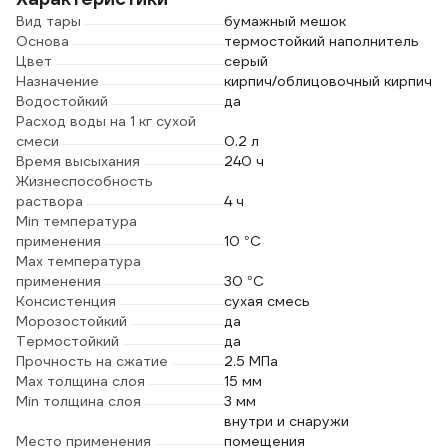
Вид тары
бумажный мешок
Основа
термостойкий наполнитель
Цвет
серый
Назначение
кирпич/облицовочный кирпич
Водостойкий
да
Расход воды на 1 кг сухой
смеси
0.2 л
Время высыхания
240 ч
Жизнеспособность
раствора
4 ч
Min температура
применения
10 °С
Max температура
применения
30 °С
Консистенция
сухая смесь
Морозостойкий
да
Термостойкий
да
Прочность на сжатие
2.5 МПа
Max толщина слоя
15 мм
Min толщина слоя
3 мм
внутри и снаружи
Место применения
помещения