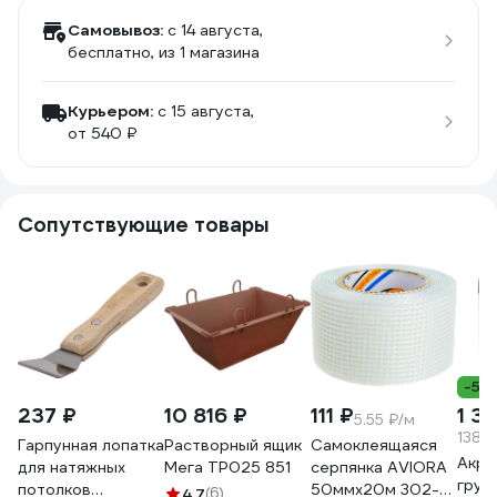
Самовывоз:
c 14 августа,
бесплатно
, из 1 магазина
Курьером:
c 15 августа,
от 540 ₽
Сопутствующие товары
-5%
237 ₽
10 816 ₽
111 ₽
1 38
5.55 ₽/м
138.1
Гарпунная лопатка
Растворный ящик
Самоклеящаяся
Акри
для натяжных
Мега ТР025 851
серпянка AVIORA
грун
потолков
50ммх20м 302-
4.7
(6)