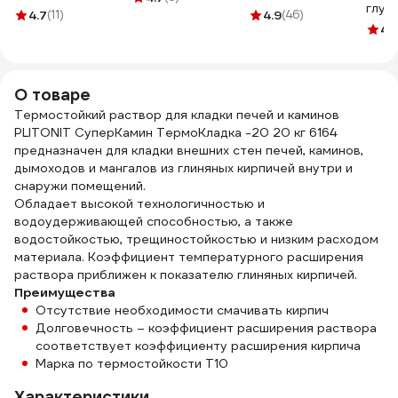
глуб
РемоКолор, 40мм,
105
4.7
(11)
4.9
(46)
прон
сталь 1,5мм, /шт./
4.
Опти
12-0-501
для 
внут
О товаре
10л 
Термостойкий раствор для кладки печей и каминов
PLITONIT СуперКамин ТермоКладка -20 20 кг 6164
предназначен для кладки внешних стен печей, каминов,
дымоходов и мангалов из глиняных кирпичей внутри и
снаружи помещений.
Обладает высокой технологичностью и
водоудерживающей способностью, а также
водостойкостью, трещиностойкостью и низким расходом
материала. Коэффициент температурного расширения
раствора приближен к показателю глиняных кирпичей.
Преимущества
Отсутствие необходимости смачивать кирпич
Долговечность – коэффициент расширения раствора
соответствует коэффициенту расширения кирпича
Марка по термостойкости Т10
Характеристики