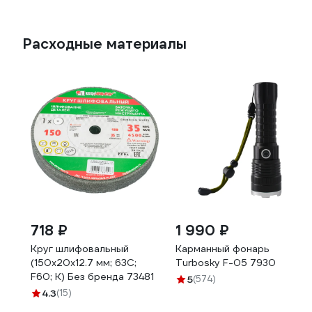
Расходные материалы
718 ₽
1 990 ₽
Круг шлифовальный
Карманный фонарь
(150х20х12.7 мм; 63С;
Turbosky F-05 7930
F60; K) Без бренда 73481
5
(574)
4.3
(15)