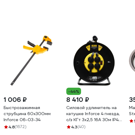
-44%
1 006 ₽
8 410 ₽
3
Быстрозажимная
Силовой удлинитель на
Ма
струбцина 60х300мм
катушке Inforce 4 гнезда,
St
Inforce 06-03-34
с/з КГт 3х2,5 16A 30м IP44
GRANITE ZG 09-15-03
4.8
(1672)
4.3
(40)