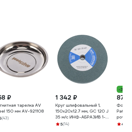
-34%
58 ₽
1 342 ₽
870 
гнитная тарелка AV
Круг шлифовальный 1,
Фонарь
eel 150 мм AV-921108
150x20x12.7 мм, GC 120 J
Рабочи
35 м/с ИНФ-АБРАЗИВ 1-
powerba
5
(43)
8803
режима
5
(14)
4.6
(7