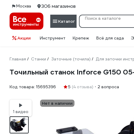
306 магазинов
Москва
Каталог
Акции
Инструмент
Крепеж
Всё для сада
Э
Главная
Станки
Заточные (точила)
Для заточки инст
/
/
/
Точильный станок Inforce G150 0
Код товара:
15695396
5
(4 отзыва)
2 вопроса
Нет в наличии
1 видео