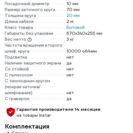
Посадочный диаметр
10 мм
Размер заточного круга
70 мм
Толщина круга
20 мм
Длина кабеля
2 м
Класс товара
Бытовой
Габариты без упаковки
670х340х255 мм
Вес нетто
3 кг
Частота вращения второго
шлиф. круга
10000 об/мин
Подсветка
нет
Наличие защитного экрана
да
Со стойкой
нет
С пылесосом
нет
С тихоходным кругом
(мокрая заточка/
шлифование)
нет
С гравером
да
Гарантия производителя 14 месяцев
на товары Instar
Комплектация