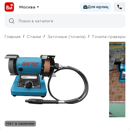
Москва
Для юрлиц
Поиск в каталоге
Главная
/
Станки
/
Заточные (точила)
/
Точила-граверы
/
Нет в наличии