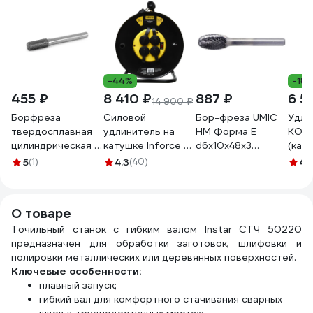
-44%
-18
455 ₽
8 410 ₽
887 ₽
6 5
14 900 ₽
Борфреза
Силовой
Бор-фреза UMIC
Удли
твердосплавная
удлинитель на
HM Форма E
КОС
цилиндрическая с
катушке Inforce 4
d6x10x48x3
(кату
режущим торцом
гнезда, с/з КГт
овальная, ДЗ
гнез
5
(1)
4.3
(40)
4.
(6x13x3x48 мм;
3х2,5 16A 30м IP44
1802403060
(50м)
B061303; двойная
GRANITE ZG 09-
зазе
насечка) Булава
15-03
УХз1
О товаре
000452
4g-Z(
Точильный станок с гибким валом Instar СТЧ 50220
предназначен для обработки заготовок, шлифовки и
полировки металлических или деревянных поверхностей.
Ключевые особенности:
плавный запуск;
гибкий вал для комфортного стачивания сварных