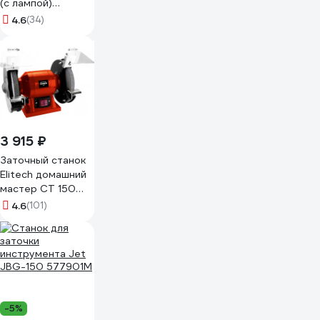
(с лампой)
21.01.118.061
4.6
(34)
3 915 ₽
Заточный станок
Elitech домашний
мастер СТ 150
202432
4.6
(101)
-5%