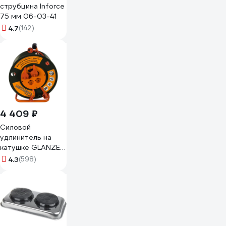
струбцина Inforce
75 мм 06-03-41
4.7
(142)
4 409 ₽
Силовой
удлинитель на
катушке GLANZEN
4 гн. 50 м ПВС
4.3
(598)
3x1,5 IP44 арт. EB-
50-007
00012294