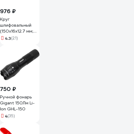
976 ₽
Круг
шлифовальный
(150х16х12.7 мм;
AK 80 L; 40 м/с)
4.3
(21)
ИНФ-АБРАЗИВ 1-
7278
750 ₽
Ручной фонарь
Gigant 150Лм Li-
Ion GHL-150
4
(35)