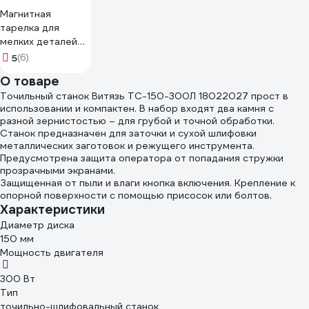
Магнитная
тарелка для
мелких деталей
(диаметр 150 мм)
5
(6)
KING TONY 9TE11
О товаре
Точильный станок Витязь ТС-150-300Л 18022027 прост в
использовании и компактен. В набор входят два камня с
разной зернистостью – для грубой и точной обработки.
Станок предназначен для заточки и сухой шлифовки
металлических заготовок и режущего инструмента.
Предусмотрена защита оператора от попадания стружки
прозрачными экранами.
Защищенная от пыли и влаги кнопка включения. Крепление к
опорной поверхности с помощью присосок или болтов.
Характеристики
Диаметр диска
150 мм
Мощность двигателя
300 Вт
Тип
точильно-шлифовальный станок