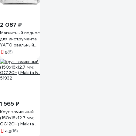
2 087 ₽
Магнитный поднос
для инструмента
YATO овальный
350х150мм YT-
5
(6)
0831
1 565 ₽
Круг точильный
(150x16x12.7 мм;
GC120H) Makita B-
51932
4.8
(16)