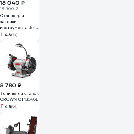
18 040 ₽
18 900 ₽
Станок для
заточки
инструмента Jet
JBG-150 577901M
4.3
(15)
8 780 ₽
Точильный станок
CROWN CT13546L
4.9
(61)