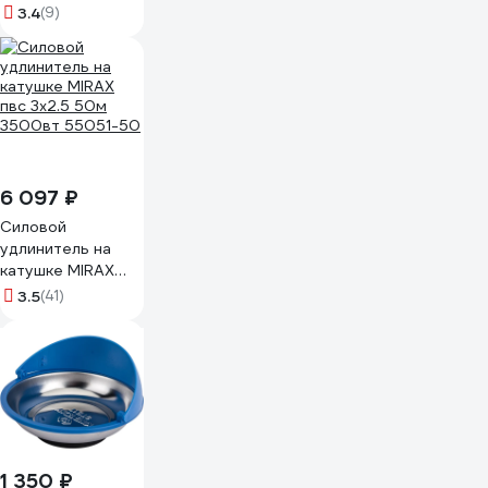
мм GTC-1800
3.4
(9)
6 097 ₽
Силовой
удлинитель на
катушке MIRAX
пвс 3x2.5 50м
3.5
(41)
3500вт 55051-50
1 350 ₽