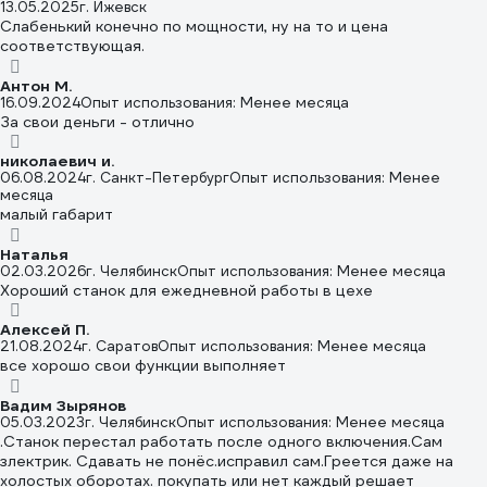
13.05.2025
г. Ижевск
Слабенький конечно по мощности, ну на то и цена
соответствующая.
Антон М.
16.09.2024
Опыт использования: Менее месяца
За свои деньги - отлично
николаевич и.
06.08.2024
г. Санкт-Петербург
Опыт использования: Менее
месяца
малый габарит
Наталья
02.03.2026
г. Челябинск
Опыт использования: Менее месяца
Хороший станок для ежедневной работы в цехе
Алексей П.
21.08.2024
г. Саратов
Опыт использования: Менее месяца
все хорошо свои функции выполняет
Вадим Зырянов
05.03.2023
г. Челябинск
Опыт использования: Менее месяца
.Станок перестал работать после одного включения.Сам
злектрик. Сдавать не понёс.исправил сам.Греется даже на
холостых оборотах. покупать или нет каждый решает