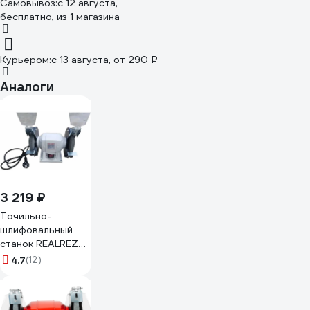
Самовывоз:
c 12 августа,
бесплатно
, из 1 магазина
Курьером:
c 13 августа,
от 290 ₽
Аналоги
3 219 ₽
Точильно-
шлифовальный
станок REALREZ
RBG 150-200W
4.7
(12)
REZ-RBG150-
200W