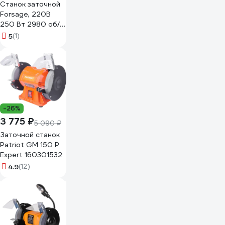
Станок заточной
Forsage, 220В
250 Вт 2980 об/
мин F-TDS-150EA
5
(1)
50527 F-TDS-
150EA(50527)
-26%
3 775 ₽
5 090 ₽
Заточной станок
Patriot GM 150 P
Expert 160301532
4.9
(12)