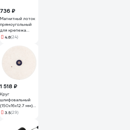
736 ₽
Магнитный лоток
прямоугольный
для крепежа
Arnezi 136x237 мм
4.8
(24)
R7006014
1 518 ₽
Круг
шлифовальный
(150х16х12.7 мм)
Без бренда 73478
3.5
(29)