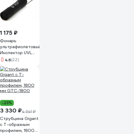
1 175 ₽
Фонарь
ультрафиолетовый
Инспектор UVL
365
4.6
(22)
-23%
3 330 ₽
4 341 ₽
Струбцина Gigant
с Т-образным
профилем, 1800