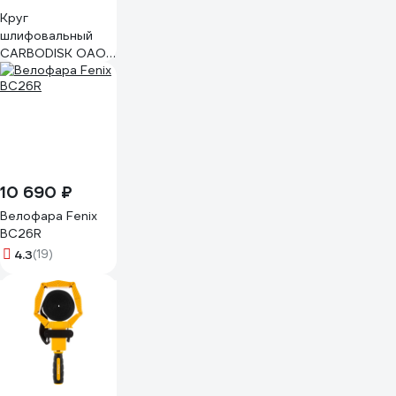
Круг
шлифовальный
CARBODISK ОАО
Волжский
абразивный завод
1 150х16х12.7 25А
F46 K 6 V 4500 А
УП-00200062
10 690 ₽
Велофара Fenix
BC26R
4.3
(19)