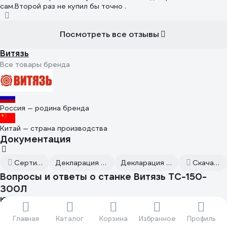
сам.Второй раз не купил бы точно .
Посмотреть все отзывы
Витязь
Все товары бренда
Россия — родина бренда
Китай — страна производства
Документация
Сертификаты соответствия
Декларация о соответствии от 2022.09.03
Декларация о соответствии от 2022.01.17
Скачать всю документацию
Вопросы и ответы о станке Витязь ТС-150-
300Л
Юрий Г.
07.04.2026
Здравствуйте, можно установить круг диаметром 150 мм и
Главная
Каталог
Корзина
Избранное
Профиль
шириной круга 20 мм?