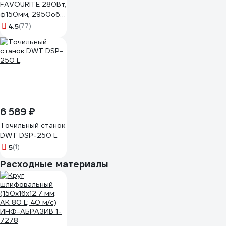
FAVOURITE 280Вт,
ф150мм, 2950об/
мин BG 150/280
4.5
(77)
120100280
6 589 ₽
Точильный станок
DWT DSP-250 L
5
(1)
Расходные материалы