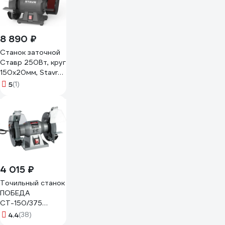
8 890 ₽
Станок заточной
Ставр 250Вт, круг
150x20мм, Stavr
SBG 150-250W-
5
(1)
BL, посадка12.7,
2980об/мин,
алюм. корпус,
кабель 3м (круг 1
шт,
защит.экран.адаптер
32мм)
9030800136
4 015 ₽
Точильный станок
ПОБЕДА
СТ-150/375
160301251
4.4
(38)