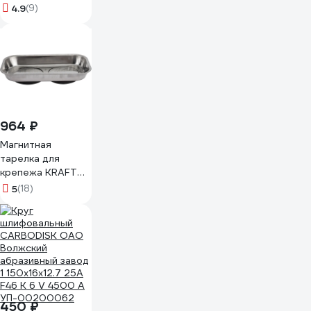
четыре розетки
4.9
(9)
на катушке с
заземлением 30
метров + IP-
44\У1С-4-30 4 роз
с\з ПВС 3*2,5 30 м
+ IP-44\220В
999000000001301
964 ₽
Магнитная
тарелка для
крепежа KRAFT
136х237 мм KT
5
(18)
705174
450 ₽