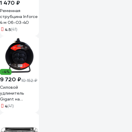
1 470 ₽
Ременная
струбцина Inforce
4 м 06-03-40
4.5
(41)
-4%
9 720 ₽
10 152 ₽
Силовой
удлинитель
Gigant на
металлической
4
(41)
катушке КГ 3x2,5
50 м 80080