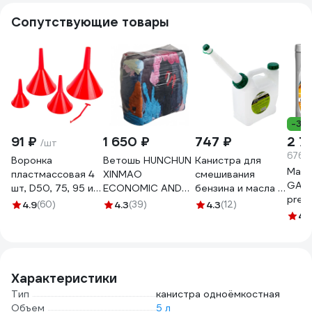
Сопутствующие товары
-3%
91 ₽
1 650 ₽
747 ₽
2 7
/шт
676.2
Воронка
Ветошь HUNCHUN
Канистра для
Масл
пластмассовая 4
XINMAO
смешивания
GAZ
шт, D50, 75, 95 и
ECONOMIC AND
бензина и масла 1
prem
115 мм REDMARK
TRADE CO., LTD
л Pobedit 8071010
4.9
(60)
4.3
(39)
4.3
(12)
30 4
RM834
ГОСТ, ХБ цветной
4.
трикотаж, брикет
10 кг 3051250
Характеристики
Тип
канистра одноёмкостная
Объем
5 л