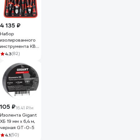
4 135 ₽
Набор
изолированного
инструмента КВТ
НИИ-01 59380
4.3
(82)
105 ₽
16.41 ₽/м
Изолента Gigant
ХБ 19 мм х 6,4 м,
черная GT-0-5
4.1
(50)