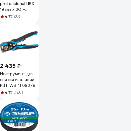
professional ПВХ
19 мм х 20 м,
черная GT-0-3
4.7
(128)
2 435 ₽
Инструмент для
снятия изоляции
КВТ WS-11 69278
4.7
(1028)