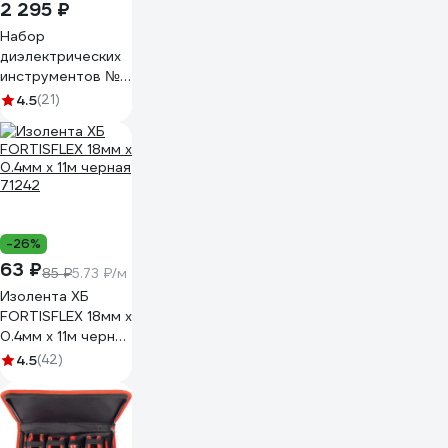
2 295 ₽
Набор
диэлектрических
инструментов №3
SHTOK 07203
4.5
(21)
-26%
63 ₽
85 ₽
5.73 ₽/м
Изолента ХБ
FORTISFLEX 18мм х
0.4мм х 11м черная
71242
4.5
(42)