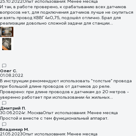
25.10.2022
Опыт использования: Менее месяца
И так, в работе проверено, к срабатыванию всех датчиков
вопросов нет, для подключения датчиков лучше не скупиться
и взять провод КВВГ 4х0,75, подошёл отлично. Брал для
реализации довольно сложной задачи для станции
водоснабжения с накопительным баком. Задача была в том
чтобы создать систему которая работала бы в 2х режимах: 1.
Водоснабжение - наполнение и опустошение накопительного
бака 2. Полив - постоянная работа глубинного насоса мимо
бака, но когда бак пустеет то доливать его до максимального
уровня и возвращаться в полив. Тут как раз очень
пригодились два реле, которые позволили реализовать
систему с электромеханическим шаровым краном, вообщем
Олег С.
доволен как слон)
01.08.2022
В инструкции рекомендуют использовать "толстые" провода
при большой длине проводов от датчиков до реле.
Проверено: при длине проводов к датчикам до 20 метров -
уверенно работает при использовании 4х жильных
телефонных проводов (только не ленитесь к концам проводов
припаивать концы под зажимы контактов). ВНИМАНИЕ: Особо
Дмитрий П.
30.06.2024
г. Москва
Опыт использования: Менее месяца
следите за работоспособностью СОМ-порта! При разрыве
Простой и вместе с тем функциональный аппарат.
электрической цепи между реле и СОМ-портом насос
автоматически включится и будет работать без остановки,
Владимир М.
пока не обесточите его вручную! Разрыв цепи одного из
21.05.2023
Опыт использования: Менее месяца
других портов не столь критичен - будет работать в режиме