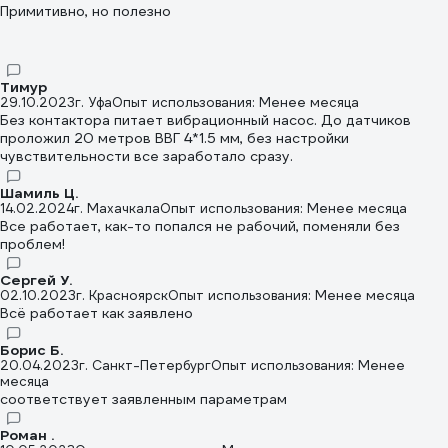
Примитивно, но полезно
"тыр-пыр", но аварийной ситуации не вызовет.
Тимур
29.10.2023
г. Уфа
Опыт использования: Менее месяца
Без контактора питает вибрационный насос. До датчиков
проложил 20 метров ВВГ 4*1.5 мм, без настройки
чувствительности все заработало сразу.
Шамиль Ц.
14.02.2024
г. Махачкала
Опыт использования: Менее месяца
Все работает, как-то попался не рабочий, поменяли без
проблем!
Сергей У.
02.10.2023
г. Красноярск
Опыт использования: Менее месяца
Всё работает как заявлено
Борис Б.
20.04.2023
г. Санкт-Петербург
Опыт использования: Менее
месяца
соответствует заявленным параметрам
Роман .