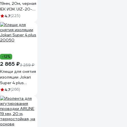
19мм, 20м, черная
IEK ИЭК UIZ-20-
10-K02
4.7
(225)
-12%
2 865 ₽
3 259 ₽
Клещи для снятия
изоляции Jokari
Super 4 plus
20050
4.7
(266)