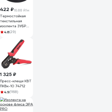
422 ₽
16.88 ₽/м
Термостойкая
текстильная
изолента ЗУБР
Авто-Жгут 19 мм х
4.8
(29)
25 м 1236-2
1 325 ₽
Пресс-клещи КВТ
ПКВк-10 74712
4.9
(1168)