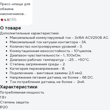
Пресс-клещи для
обжима
наконечников
Gigant GECT-04
4.5
(136)
О товаре
Дополнительные характеристики:
Максимальный коммутируемый ток - 3x16А AC1/250В AC.
Максимальный ток катушки контактора - 3А.
Количество контролируемых уровней - 3.
Коммутационная износостойкость - 10⁵циклов.
Диапазон чувствительности - 1...100кОм.
Диапазон рабочих температур - -25 ... +50°С.
Степень загрязнения среды - 2.
Категория перенапряжения - III.
Подключение - винтовые зажимы 2,5 мм2.
Напряжение питания датчика, не более - 6В DС.
Ток потребления датчика, не более - 2мА.
Характеристики
Потребляемая мощность
1 Вт
Степень защиты
IP20