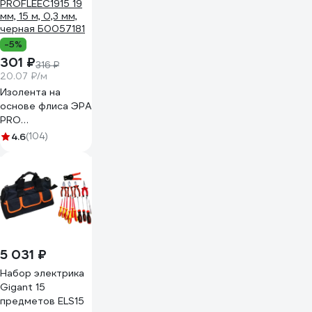
-5%
301 ₽
316 ₽
20.07 ₽/м
Изолента на
основе флиса ЭРА
PRO
PROFLEEC1915 19
4.6
(104)
мм, 15 м, 0,3 мм,
черная Б0057181
5 031 ₽
Набор электрика
Gigant 15
предметов ELS15