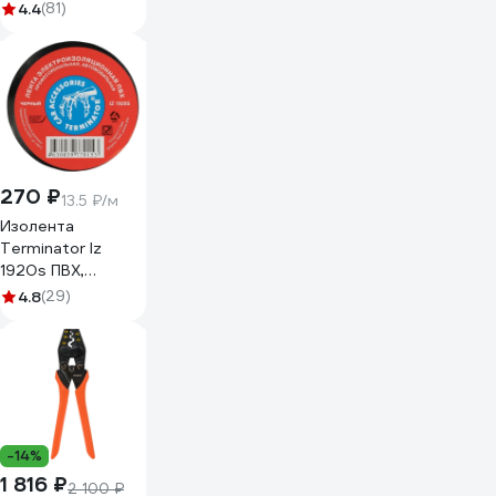
4.4
(81)
270 ₽
13.5 ₽/м
Изолента
Terminator Iz
1920s ПВХ,
черная,
4.8
(29)
автомобильная,
0.13 мм, 19 мм, 20
м 2000251
-14%
1 816 ₽
2 100 ₽