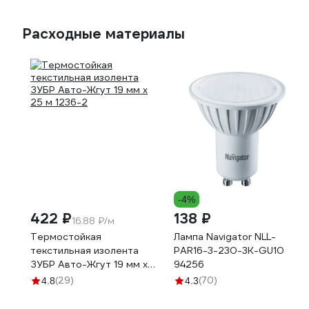
Расходные материалы
-4%
422 ₽
138 ₽
16.88 ₽/м
Термостойкая
Лампа Navigator NLL-
текстильная изолента
PAR16-3-230-3K-GU10
ЗУБР Авто-Жгут 19 мм х
94256
25 м 1236-2
(29)
(70)
4.8
4.3