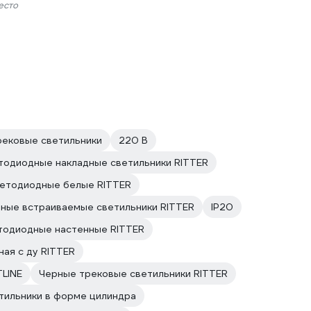
есто
рековые светильники
220 В
тодиодные накладные светильники RITTER
ветодиодные белые RITTER
ные встраиваемые светильники RITTER
IP20
тодиодные настенные RITTER
ая с ду RITTER
LINE
Черные трековые светильники RITTER
тильники в форме цилиндра