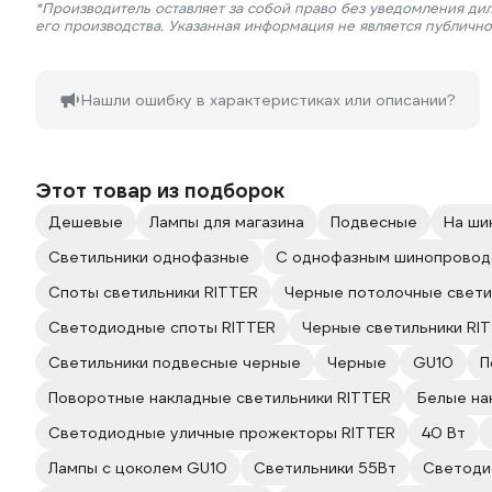
*Производитель оставляет за собой право без уведомления ди
его производства. Указанная информация не является публичн
Нашли ошибку в характеристиках или описании?
Этот товар из подборок
Дешевые
Лампы для магазина
Подвесные
На ши
Светильники однофазные
С однофазным шинопрово
Споты светильники RITTER
Черные потолочные свети
Светодиодные споты RITTER
Черные светильники RI
Светильники подвесные черные
Черные
GU10
П
Поворотные накладные светильники RITTER
Белые на
Светодиодные уличные прожекторы RITTER
40 Вт
Лампы с цоколем GU10
Светильники 55Вт
Светоди