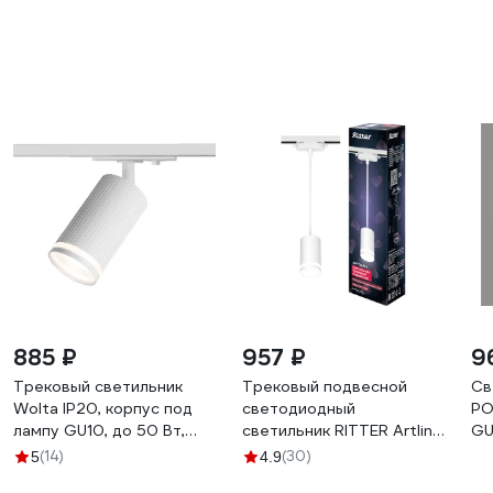
885 ₽
957 ₽
9
Трековый светильник
Трековый подвесной
Св
Wolta IP20, корпус под
светодиодный
РО
лампу GU10, до 50 Вт,
светильник RITTER Artline
GU
белый WTL-GU10/05W
цилиндр 55x100mm
98
(14)
(30)
5
4.9
2,6м2 GU10 230В