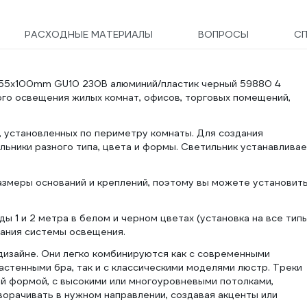
РАСХОДНЫЕ МАТЕРИАЛЫ
ВОПРОСЫ
С
р 55x100mm GU10 230В алюминий/пластик черный 59880 4
ого освещения жилых комнат, офисов, торговых помещений,
 установленных по периметру комнаты. Для создания
ьники разного типа, цвета и формы. Светильник устанавлива
азмеры оснований и креплений, поэтому вы можете установит
 1 и 2 метра в белом и черном цветах (установка на все тип
дания системы освещения.
дизайне. Они легко комбинируются как с современными
стенными бра, так и с классическими моделями люстр. Треки
й формой, с высокими или многоуровневыми потолками,
орачивать в нужном направлении, создавая акценты или