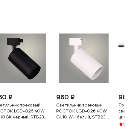
60 ₽
960 ₽
966 
етильник трековый
Светильник трековый
Треков
СТОК LGD-026 40W
РОСТОК LGD-026 40W
светиль
10 BK черный, STB23
GU10 WH белый, STB23
цилинд
8369112
988369113
230В 4
(2)
5
пласти