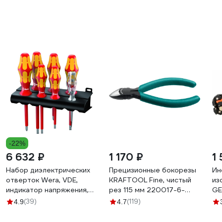
алюминий/пластик белый
59929 0
-22%
6 632 ₽
1 170 ₽
1
Набор диэлектрических
Прецизионные бокорезы
Ин
отверток Wera, VDE,
KRAFTOOL Fine, чистый
из
индикатор напряжения,
рез 115 мм 220017-6-
GE
подставка, 7 предметов,
11_z01
(39)
(119)
4.9
4.7
WE-006147