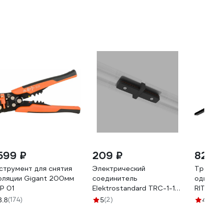
 599 ₽
209 ₽
823 
струмент для снятия
Электрический
Треков
оляции Gigant 200мм
соединитель
однофа
P 01
Elektrostandard TRC-1-1-
RITTER 
I-BK прямой черный
и заглу
(174)
(2)
(1
3.8
5
4.9
a039599
алюмин
держат