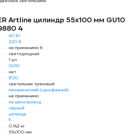
одвесные светильники.
R Artline цилиндр 55x100 мм GU10
9880 4
40 Вт
220 В
не применимо К
светодиодная
1 шт
GU10
нет
IP20
светильник трековый
механический (однофазный)
не применимо
на шинопровод
черный
цилиндр
1
0.142 кг
55x100 мм