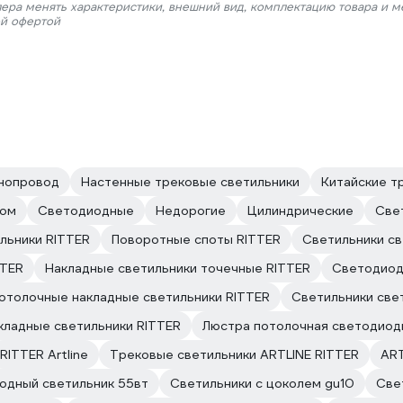
лера менять характеристики, внешний вид, комплектацию товара и м
ой офертой
нопровод
Настенные трековые светильники
Китайские т
дом
Светодиодные
Недорогие
Цилиндрические
Све
льники RITTER
Поворотные споты RITTER
Светильники с
TTER
Накладные светильники точечные RITTER
Светодиод
отолочные накладные светильники RITTER
Светильники све
кладные светильники RITTER
Люстра потолочная светодиодн
RITTER Artline
Трековые светильники ARTLINE RITTER
ART
одный светильник 55вт
Светильники с цоколем gu10
Све