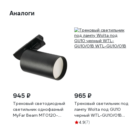
Аналоги
945 ₽
965 ₽
Трековый светодиодный
Трековый светильник под
светильник однофазный
лампу Wolta под GU10
MyFar Beam MT0120-
черный WTL-GU10/01В
GU10-B
WTL-GU10/01B
(7)
4.9