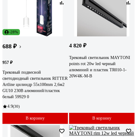
-28%
4 820 ₽
688 ₽
Трековый светильник MAYTONI
957 ₽
points rot 20w led черный
алюминий и пластик TR010-1-
Трековый подвесной
20W4K-M-B
светодиодный светильник RITTER
Artline цилиндр 55x100mm 2,6м2
GU10 230В алюминий/пластик
белый 59929 0
4.9
(30)
В корзину
В корзину