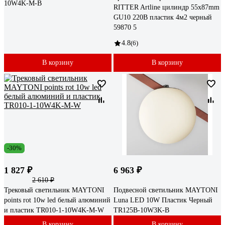
10W4K-M-B
RITTER Artline цилиндр 55x87mm
GU10 220В пластик 4м2 черный
59870 5
4.8
(6)
В корзину
В корзину
-30%
1 827 ₽
6 963 ₽
2 610 ₽
Трековый светильник MAYTONI
Подвесной светильник MAYTONI
points rot 10w led белый алюминий
Luna LED 10W Пластик Черный
и пластик TR010-1-10W4K-M-W
TR125B-10W3K-B
В корзину
В корзину