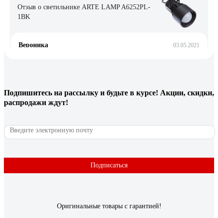
Отзыв о светильнике ARTE LAMP A6252PL-
1BK
Вероника
03.05.2021
Отличные треки за свою цену. Лампочки использовали
светодиодные плоские 11 Вт, 6 треков вполне достаточно на
рабочую зону готовки
Подпишитесь
на рассылку
и будьте в курсе! Акции, скидки,
распродажи ждут!
103 отзыва
Отзыв о светильнике FERON AL193 E27 50W,
230V, черный 41598
John
25.06.2022
Подписаться
Идеально для дачи
Оригинальные товары с гарантией!