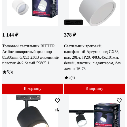
до -9%
1 144 ₽
378 ₽
Трековый светильник RITTER
Светильник трековый,
Artline поворотный цилиндр
однофазный Apeyron под GX53,
85x80mm GX53 230В алюминий/
max 20Вт, IP20, Φ83x45x101мм,
пластик 4м2 белый 59865 1
белый, пластик, с адаптером, без
лампы 16-73
5
(3)
5
(4)
В корзину
В корзину