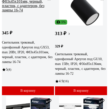
-5%
345 ₽
313 ₽
Светильник трековый,
329 ₽
однофазный Apeyron под GX53,
max 20Вт, IP20, Φ83x45x101мм,
Светильник трековый,
черный, пластик, с адаптером, без
однофазный Apeyron под GU10,
лампы 16-74
max 15Вт, IP20, Φ56x85x136мм,
черный, пластик, с адаптером, без
5
(4)
лампы 16-72
4.9
(16)
В корзину
В корзину