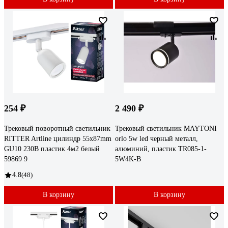
254 ₽
2 490 ₽
Трековый поворотный светильник
Трековый светильник MAYTONI
RITTER Artline цилиндр 55x87mm
orlo 5w led черный металл,
GU10 230В пластик 4м2 белый
алюминий, пластик TR085-1-
59869 9
5W4K-B
4.8
(48)
В корзину
В корзину