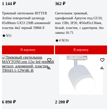
1 144 ₽
362 ₽
Трековый светильник RITTER
Светильник трековый,
Artline поворотный цилиндр
однофазный Apeyron под GU10,
85x80mm GX53 230В алюминий/
max 15Вт, IP20, Φ56x85x136мм,
пластик 4м2 черный 59866 8
белый, пластик, с адаптером, без
лампы 16-71
5
(5)
4.9
(19)
В корзину
В корзину
6 890 ₽
2 200 ₽