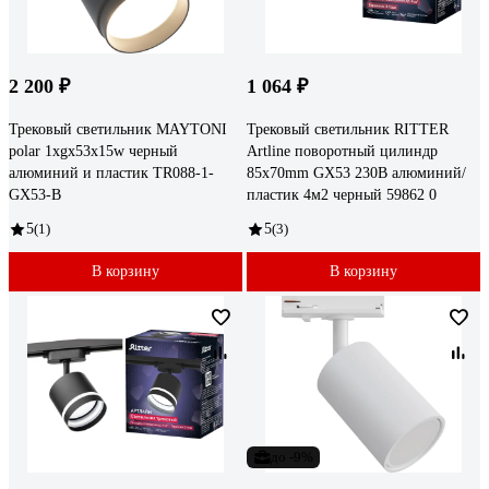
2 200 ₽
1 064 ₽
Трековый светильник MAYTONI
Трековый светильник RITTER
polar 1xgx53x15w черный
Artline поворотный цилиндр
алюминий и пластик TR088-1-
85x70mm GX53 230В алюминий/
GX53-B
пластик 4м2 черный 59862 0
5
(1)
5
(3)
В корзину
В корзину
до -9%