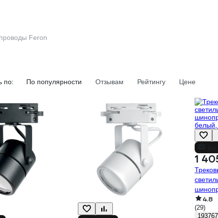
проводы Feron
 по:
По популярности
Отзывам
Рейтингу
Цене
до
1 40
Треков
светил
шинопр
4.8
белый,
(29)
193767