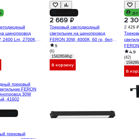
%
до -45%
до
2 669 ₽
2 30
ветодиодный
Трековый светодиодный
2 426 ₽
 на шинопровод
светильник на шинопровод
Треков
 2400 Lm, 2700К,
FERON 30W, 4000К, 60 гр, белый,
светил
5
103 32518
AL103 32521
FERON 
(6)
4.9
AL103 
15928598
(42)
159285
В корзину
В кор
о -39%
ый трековый