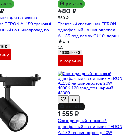
 -20%
до -19%
 ₽
480 ₽
ьник для натяжных
550 ₽
ов FERON AL159 трековый
Трековый светильник FERON
зный на шинопровод под
однофазный на шинопровод
GX53, белый 41366
AL155 под лампу GU10, черный
4.8
32474
16
(25)
16005860
зину
В корзину
до -41%
1 555 ₽
Светодиодный трековый
однофазный светильник FERON
AL132 на шинопровод 20W