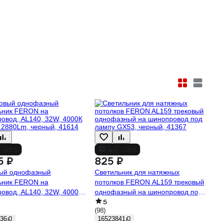
 -35%
до -28%
5 ₽
825 ₽
ый однофазный
Светильник для натяжных
ьник FERON на
потолков FERON AL159 трековый
овод, AL140, 32W, 4000К
однофазный на шинопровод под
5
 2880Lm, черный, 41614
лампу GX53, черный, 41367
(98)
36
16523841