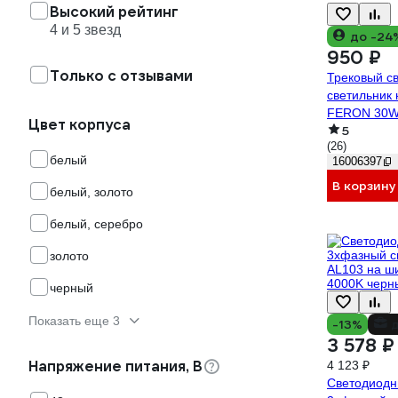
Высокий рейтинг
4 и 5 звезд
до -24
950 ₽
Только с отзывами
Трековый с
светильник
FERON 30W,
Цвет корпуса
5
черный, AL
(26)
белый
16006397
В корзину
белый, золото
белый, серебро
золото
черный
Показать еще 3
-13%
д
3 578 ₽
Напряжение питания, В
4 123 ₽
Светодиодн