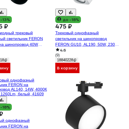
 -13%
до -18%
5 ₽
475 ₽
иодный трековый
Трековый однофазный
ый светильник FERON
светильник на шинопровод
на шинопровод 40W
FERON GU10, AL190, 50W, 230V,
4.6
черный, 41604
белый 41589
(9)
18
18840228
зину
В корзину
 -18%
₽
ый однофазный
ьник FERON на