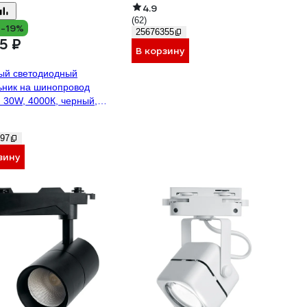
4.9
4000K 120 градусов черный
(62)
48380
 -19%
25676355
5 ₽
В корзину
ый светодиодный
ьник на шинопровод
30W, 4000К, черный,
32522
97
зину