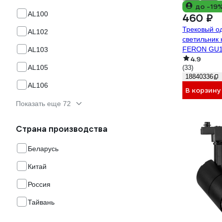
до -19
AL100
460 ₽
Трековый о
AL102
светильник
FERON GU10
AL103
4.9
черный 415
AL105
(33)
18840336
AL106
В корзину
Показать еще 72
Страна производства
Беларусь
Китай
Россия
Тайвань