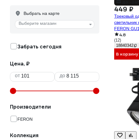
до -24
449 ₽
Выбрать на карте
Трековый о
светильник
Выберите магазин
FERON GU10
4.8
черный 415
(12)
18840342
Забрать сегодня
В корзину
Цена, ₽
от
до
Производители
FERON
Коллекция