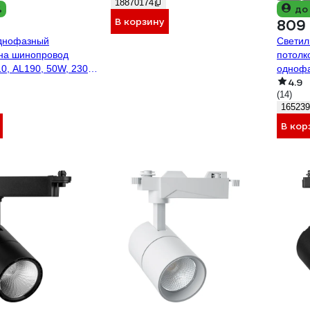
18870174
%
до
В корзину
809
днофазный
Светил
 на шинопровод
потолк
, AL190, 50W, 230V,
однофа
4.9
90
лампу 
(14)
165239
В кор