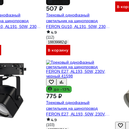
%
до -9%
В кор
507 ₽
днофазный
Трековый однофазный
 на шинопровод
светильник на шинопровод
, AL191, 50W, 230V,
FERON GU10, AL191, 50W, 230V,
4.9
92
белый 41591
(112)
18839982
В корзину
до -13%
775 ₽
Трековый однофазный
светильник на шинопровод
FERON E27, AL193, 50W, 230V,
4.9
черный 41598
(103)