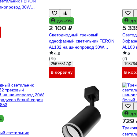
ветильник FERON
инопровод 30W
ый, 41602
до -9%
до
2 100 ₽
5 33
Светодиодный трековый
Светод
однофазный светильник FERON
3хфазн
AL132 на шинопровод 30W
AL103 
4.9
5
4000K 120 градусов черный
4000K 
(78)
(2)
48382
25676517
193764
В корзину
В кор
до
%
729 
Треков
ый светильник
светил