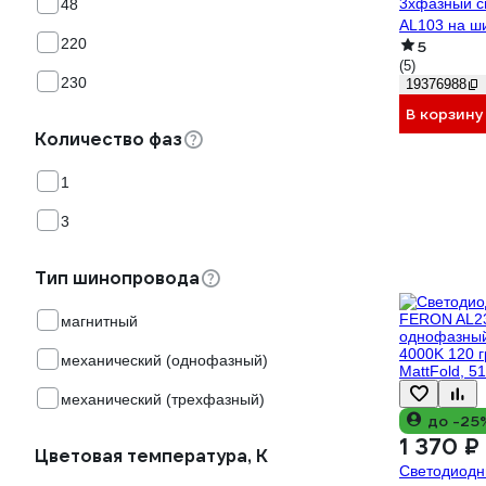
3хфазный с
48
AL103 на ш
220
5
4000K черн
(5)
230
19376988
В корзину
Количество фаз
1
3
Тип шинопровода
магнитный
механический (однофазный)
механический (трехфазный)
до -25
1 370 ₽
Цветовая температура, К
Светодиодн