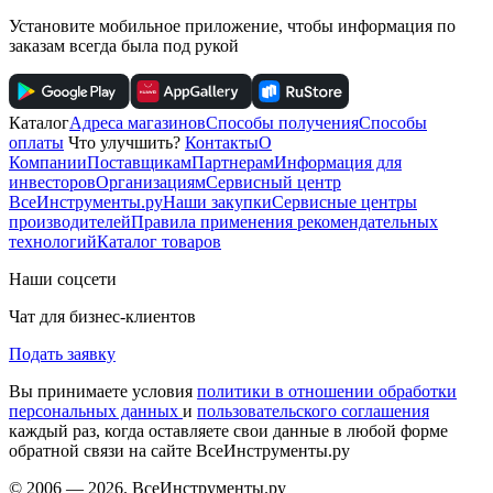
Установите мобильное приложение, чтобы информация по
заказам всегда была под рукой
Каталог
Адреса магазинов
Способы получения
Способы
оплаты
Что улучшить?
Контакты
О
Компании
Поставщикам
Партнерам
Информация для
инвесторов
Организациям
Сервисный центр
ВсеИнструменты.ру
Наши закупки
Сервисные центры
производителей
Правила применения рекомендательных
технологий
Каталог товаров
Наши соцсети
Чат для бизнес-клиентов
Подать заявку
Вы принимаете условия
политики в отношении обработки
персональных данных
и
пользовательского соглашения
каждый раз, когда оставляете свои данные в любой форме
обратной связи на сайте ВсеИнструменты.ру
© 2006 — 2026. ВсеИнструменты.ру