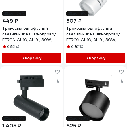
до -24%
до -9%
449 ₽
507 ₽
Трековый однофазный
Трековый однофазный
светильник на шинопровод
светильник на шинопровод
FERON GU10, AL191, 50W,
FERON GU10, AL191, 50W,
230V, черный 41592
230V, белый 41591
4.8
(12)
4.9
(112)
В корзину
В корзину
до -35%
до -28%
1 405 ₽
825 ₽