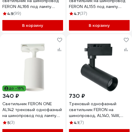
светильник на шинопровод
светильник на шинопровод
FERON AL166 под лампу
FERON AL155 под лампу
GX70, белый, 48544
GU10, белый 32473
4.9
(99)
4.7
(37)
В корзину
В корзину
до -18%
340 ₽
730 ₽
Светильник FERON ONE
Трековый однофазный
AL142 трековый однофазный
светильник FERON на
на шинопровод под лампу
шинопровод, AL140, 14W,
GU10, белый, 51211
4000К белый, 1260Lm,
5
(3)
4.1
(7)
черный, 41610