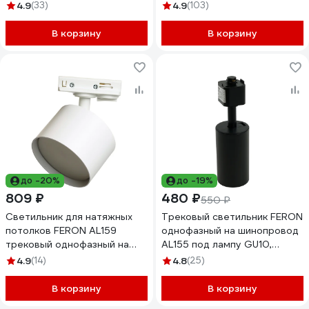
230V, черный 41590
230V, черный 41598
4.9
(33)
4.9
(103)
В корзину
В корзину
до -20%
до -19%
809 ₽
480 ₽
550 ₽
Светильник для натяжных
Трековый светильник FERON
потолков FERON AL159
однофазный на шинопровод
трековый однофазный на
AL155 под лампу GU10,
шинопровод под лампу
черный 32474
4.9
(14)
4.8
(25)
GX53, белый 41366
В корзину
В корзину