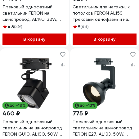
Трековый однофазный
Светильник для натяжных
светильник FERON на
потолков FERON AL159
шинопровод, AL140, 32W,
трековый однофазный на
4000К белый, 2880Lm,
шинопровод под лампу
4.8
(29)
5
(98)
черный, 41614
GX53, черный, 41367
В корзину
В корзину
до -19%
до -13%
460 ₽
775 ₽
Трековый однофазный
Трековый однофазный
светильник на шинопровод
светильник на шинопровод
FERON GU10, AL190, 50W,
FERON E27, AL193, 50W,