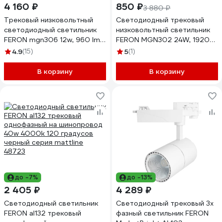
4 160 ₽
850 ₽
3 880 ₽
Трековый низковольтный
Светодиодный трековый
светодиодный светильник
низковольтный светильник
FERON mgn306 12w, 960 lm,
FERON MGN302 24W, 1920
4000к, 110 градусов,
Lm, 4000К, 110 градусов,
4.9
(15)
5
(1)
черный, серия mattfold,
белый, 41941
48561
В корзину
В корзину
до -7%
до -13%
2 405 ₽
4 289 ₽
Светодиодный светильник
Светодиодный трековый 3х
FERON al132 трековый
фазный светильник FERON