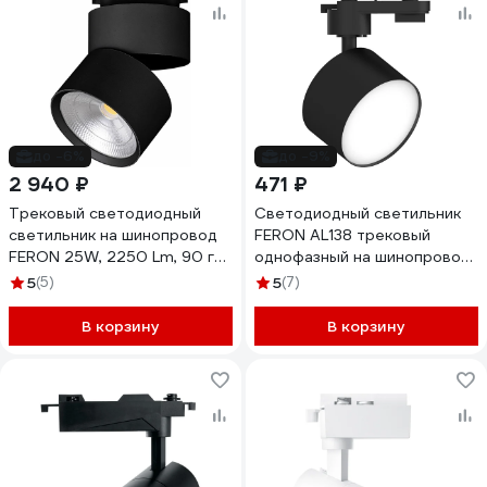
до -6%
до -9%
2 940 ₽
471 ₽
Трековый светодиодный
Светодиодный светильник
светильник на шинопровод
FERON AL138 трековый
FERON 25W, 2250 Lm, 90 гр,
однофазный на шинопровод
черный, 4000К, AL107 32478
12W 4000K 110 градусов
5
(5)
5
(7)
черный, 51180
В корзину
В корзину