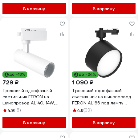
белый серия MattFold, 51853
В корзину
В корзину
до -18%
до -24%
729 ₽
1 090 ₽
Трековый однофазный
Трековый однофазный
светильник FERON на
светильник на шинопровод
шинопровод AL140, 14W,
FERON AL166 под лампу
4000К белый, 1260Lm,
GX70, черный 48545
4.9
(18)
4.8
(99)
белый, 41609
В корзину
В корзину