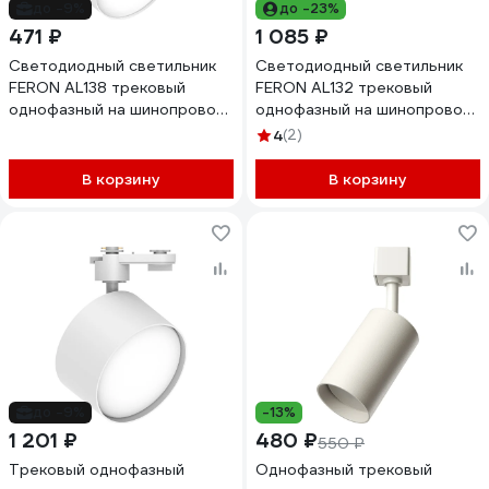
до -9%
до -23%
471 ₽
1 085 ₽
Светодиодный светильник
Светодиодный светильник
FERON AL138 трековый
FERON AL132 трековый
однофазный на шинопровод
однофазный на шинопровод
12W 4000K 110 градусов
20W 2700K 120 градусов
4
(2)
белый, 51179
белый серия MattLine 51011
В корзину
В корзину
до -9%
-13%
1 201 ₽
480 ₽
550 ₽
Трековый однофазный
Однофазный трековый