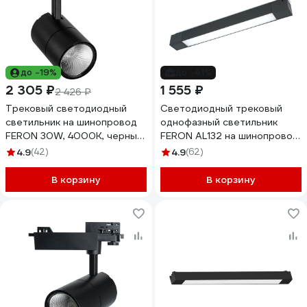
до -19%
до -41%
2 305 ₽
1 555 ₽
2 426 ₽
Трековый светодиодный
Светодиодный трековый
светильник на шинопровод
однофазный светильник
FERON 30W, 4000К, черный,
FERON AL132 на шинопровод
AL103 32522
20W 4000K 120 градусов
4.9
(42)
4.9
(62)
черный 48380
В корзину
В корзину