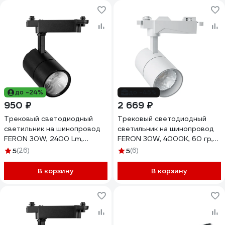
до -24%
до -45%
950 ₽
2 669 ₽
Трековый светодиодный
Трековый светодиодный
светильник на шинопровод
светильник на шинопровод
FERON 30W, 2400 Lm,
FERON 30W, 4000К, 60 гр,
2700К, черный, AL103 32518
белый, AL103 32521
5
(26)
5
(6)
В корзину
В корзину