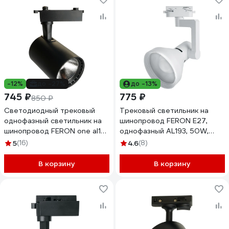
-12%
до -27%
до -13%
745 ₽
775 ₽
850 ₽
Светодиодный трековый
Трековый светильник на
однофазный светильник на
шинопровод FERON E27,
шинопровод FERON one al141
однофазный AL193, 50W,
18w 4000k 35 градусов
230V, белый, корпус сталь
5
(16)
4.6
(8)
черный, 48713
41597
В корзину
В корзину