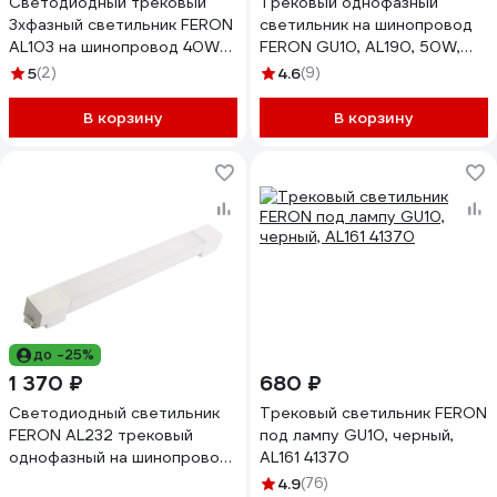
Светодиодный трековый
Трековый однофазный
3хфазный светильник FERON
светильник на шинопровод
AL103 на шинопровод 40W
FERON GU10, AL190, 50W,
4000K черный, 41604
230V, белый 41589
5
(2)
4.6
(9)
В корзину
В корзину
до -25%
1 370 ₽
680 ₽
Светодиодный светильник
Трековый светильник FERON
FERON AL232 трековый
под лампу GU10, черный,
однофазный на шинопровод
AL161 41370
20W 4000K 120 градусов
4.9
(76)