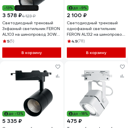
-13%
до -39%
до -9%
3 578 ₽
2 100 ₽
4 123 ₽
Светодиодный трековый
Светодиодный трековый
3хфазный светильник FERON
однофазный светильник
AL103 на шинопровод 30W
FERON AL132 на шинопровод
4000K черный, 41602
30W 4000K 120 градусов
5
(5)
4.9
(78)
черный 48382
В корзину
В корзину
до -13%
до -18%
5 335 ₽
475 ₽