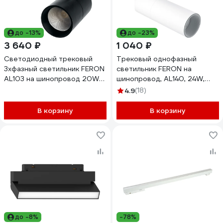
до -13%
до -23%
3 640 ₽
1 040 ₽
Светодиодный трековый
Трековый однофазный
3хфазный светильник FERON
светильник FERON на
AL103 на шинопровод 20W
шинопровод, AL140, 24W,
4000K черный, 41600
4000К белый, 2160Lm,
4.9
(18)
белый, 41611
В корзину
В корзину
до -8%
-78%