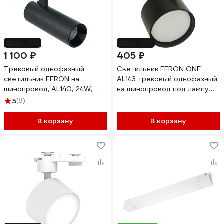
до -5%
до -6%
1 100 ₽
405 ₽
Трековый однофазный
Светильник FERON ONE
светильник FERON на
AL143 трековый однофазный
шинопровод, AL140, 24W,
на шинопровод под лампу
4000К белый, 2160Lm,
GX53, черный, 51214
5
(8)
черный, 41612
В корзину
В корзину