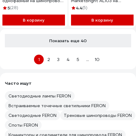
однофазный на шинопровод
MarketBright AL103 на
40w 4000k 120 градусов
шинопровод 30W 4000K 35
5
(28)
4.4
(5)
черный серия mattline
градусов белый 41601
48723
В корзину
В корзину
Показать еще 40
1
2
3
4
5
...
10
Часто ищут
Светодиодные лампы FERON
Встраиваемые точечные светильники FERON
Светодиодные FERON
Трековые шинопроводы FERON
Споты FERON
Коннекторы и соединители для шинопровода FERON