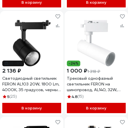
В корзину
В корзину
до -9%
-24%
2 136 ₽
1 000 ₽
1 318 ₽
Светодиодный светильник
Трековый однофазный
FERON AL103 20W, 1800 Lm,
светильник FERON на
4000К, 35 градусов, черный
шинопровод, AL140, 32W,
29648
4000К белый, 2880Lm,
5
(25)
4.8
(15)
белый, 41613
В корзину
В корзину