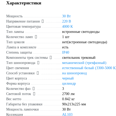
Характеристики
Мощность
30 Вт
Напряжение питания
220 В
Цветовая температура
4000 К
Тип лампы
встроенные светодиоды
Количество ламп
1 шт
Тип цоколя
нет(встроенные светодиоды)
Лампа в комплекте
есть
Степень защиты
IP40
Компоненты трек системы
светильник трековый
Тип шинопровода
механический (трехфазный)
Цвет свечения
естественный белый (3300-5000 К
Способ установки
на шинопровод
Цвет корпуса
черный
Форма корпуса
цилиндр
Количество фаз
3
Световой поток
2700 лм
Вес нетто
0.842 кг
Габариты без упаковки
90х213х225 мм
Мощность лампочки
30 Вт
Коллекция
AL103