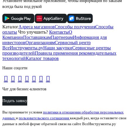
Установите мобильное приложение, чтобы информация по заказам
всегда была под рукой
Каталог
Адреса магазинов
Способы получения
Способы
оплаты
Что улучшить?
Контакты
О
Компании
Поставщикам
Партнерам
Информация для
инвесторов
Организациям
Сервисный центр
ВсеИнструменты.ру
Наши закупки
Сервисные центры
производителей
Правила применения рекомендательных
технологий
Каталог товаров
Наши соцсети
Чат для бизнес-клиентов
Подать заявку
Вы принимаете условия
политики в отношении обработки персональных
данных
и
пользовательского соглашения
каждый раз, когда оставляете свои
данные в любой форме обратной связи на сайте ВсеИнструменты.ру