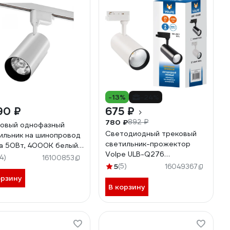
-13%
-24%
90 ₽
675 ₽
780 ₽
892 ₽
овый однофазный
Светодиодный трековый
ильник на шинопровод
светильник-прожектор
a 50Вт, 4000К белый
Volpe ULB-Q276
-50W/01W
14)
16100853
25W/4000К WHITE UL-
5
(5)
16049367
00005937
орзину
В корзину