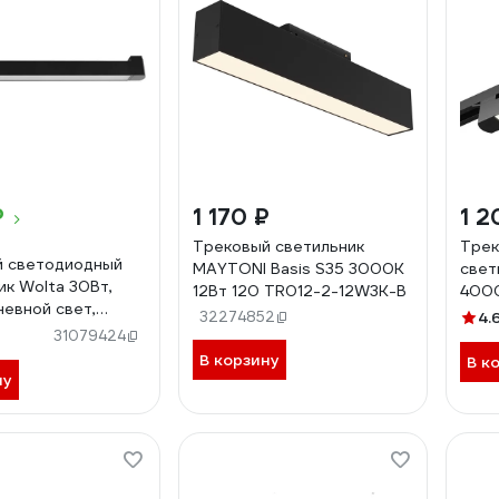
₽
1 170 ₽
1 2
Трековый светильник
Трек
й светодиодный
MAYTONI Basis S35 3000K
свет
ик Wolta 30Вт,
12Вт 120 TR012-2-12W3K-B
4000
евной свет,
1600
32274852
4.
защита IP40,
пово
31079424
ый, черный WTL-
20W
В корзину
В к
ну