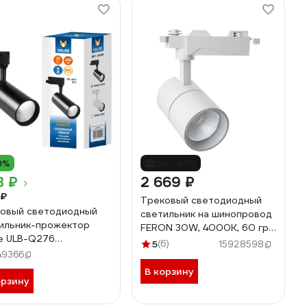
9%
до -45%
8 ₽
2 669 ₽
 ₽
Трековый светодиодный
овый светодиодный
светильник на шинопровод
ильник-прожектор
FERON 30W, 4000К, 60 гр,
e ULB-Q276
белый, AL103 32521
5
(6)
15928598
3000К BLACK UL-
49366
05940
В корзину
орзину