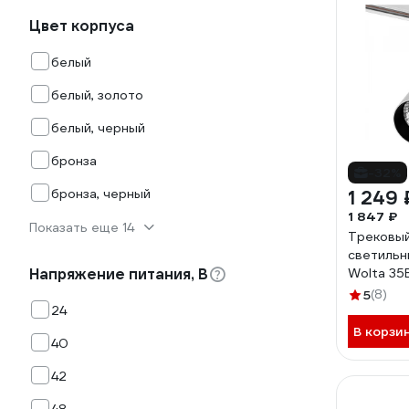
Цвет корпуса
белый
белый, золото
белый, черный
бронза
-32%
бронза, черный
1 249 
1 847 ₽
Показать еще 14
Трековы
светильн
Напряжение питания, В
Wolta 35
WTL-35W
5
(8)
24
В корзи
40
42