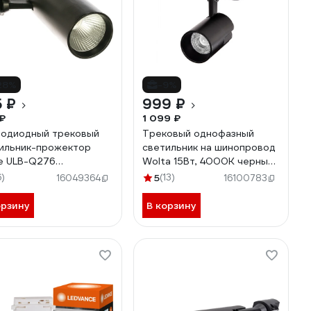
28%
-9%
 ₽
999 ₽
₽
1 099 ₽
одиодный трековый
Трековый однофазный
ильник-прожектор
светильник на шинопровод
e ULB-Q276
Wolta 15Вт, 4000К черный
4000К BLACK UL-
WTL-15W/01B
6)
5
(13)
16049364
16100783
05939
орзину
В корзину