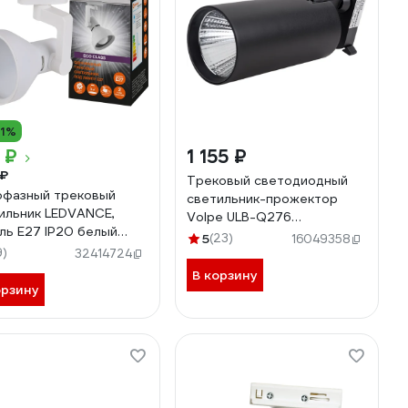
11%
 ₽
1 155 ₽
 ₽
Трековый светодиодный
фазный трековый
светильник-прожектор
ильник LEDVANCE,
Volpe ULB-Q276
ль Е27 IP20 белый
32W/4000К BLACK UL-
5
(23)
16049358
вый конусообразный
9)
00005943
32414724
9854242274
В корзину
орзину