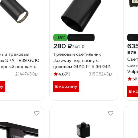
-18%
до -35%
-
280 ₽
635
340 ₽
879 
ный трековый
Трековый светильник
Свет
ик ЭРА TR39 GU10
Jazzway под лампу с
свет
черный под лампу
цоколем GU10 PTR 36 GU10
Volp
0
BL 230В IP20 5049222
4.6
(8)
21447430
31806243
25W/
5
(
000
ну
В корзину
В к