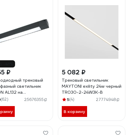
о -41%
55 ₽
5 082 ₽
одиодный трековый
Трековый светильник
фазный светильник
MAYTONI exility 24w черный
N AL132 на
TR030-2-24W3K-B
опровод 20W 4000K
9
(62)
5
(4)
25676355
27774948
градусов черный
80
орзину
В корзину