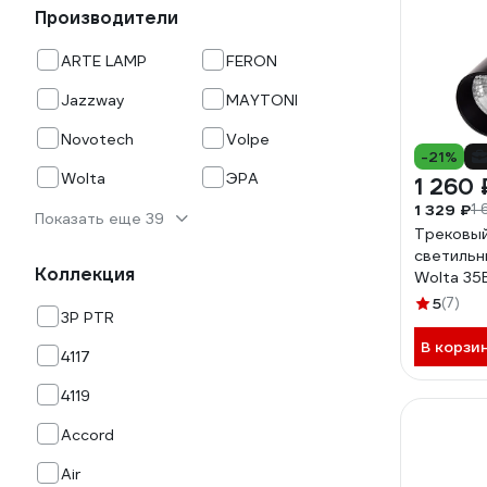
Производители
ARTE LAMP
FERON
Jazzway
MAYTONI
Novotech
Volpe
-21%
Wolta
ЭРА
1 260 
1 329 ₽
1 
Показать еще 39
Трековы
светильн
Коллекция
Wolta 35
WTL-35W
5
(7)
3P PTR
В корзи
4117
4119
Accord
Air