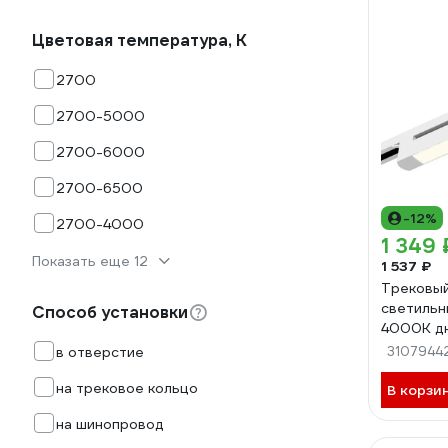
Цветовая температура, К
2700
2700-5000
2700-6000
2700-6500
-12%
2700-4000
1 349 
Показать еще 12
1 537 ₽
Трековы
светильн
Способ установки
4000К дн
2400лм, 
в отверстие
3107944
поворотн
на трековое кольцо
белый W
В корзи
на шинопровод