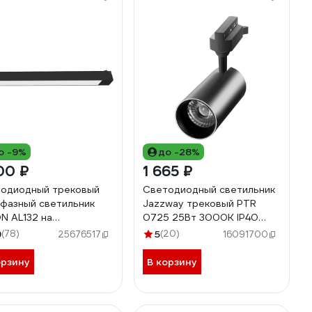
о -9%
до -28%
00 ₽
1 665 ₽
одиодный трековый
Светодиодный светильник
фазный светильник
Jazzway трековый PTR
N AL132 на
0725 25Вт 3000К IP40
опровод 30W 4000K
24град. BL черный 5018563
9
(78)
5
(20)
25676517
16091700
градусов черный 48382
орзину
В корзину