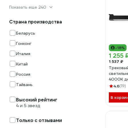
Показать еще 240
Страна производства
Беларусь
Гонконг
-18%
Италия
1 255 
1 537 ₽
Китай
Трековы
светильн
Россия
4000К дн
Тайвань
2400лм, 
4.6
(19)
поворотн
30W/03B
В корзи
Высокий рейтинг
4 и 5 звезд
Только с отзывами