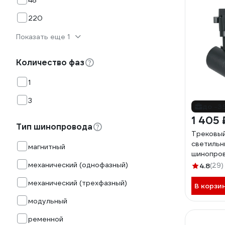
48
220
Показать еще 1
Количество фаз
1
3
до -3
1 405 
Тип шинопровода
Трековы
светильн
магнитный
шинопров
4000К бе
механический (однофазный)
4.8
(29)
черный, 4
механический (трехфазный)
В корзи
модульный
ременной