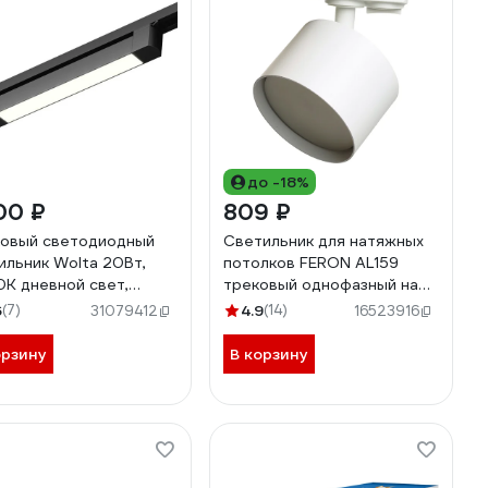
до -18%
00 ₽
809 ₽
овый светодиодный
Светильник для натяжных
ильник Wolta 20Вт,
потолков FERON AL159
К дневной свет,
трековый однофазный на
лм, защита IP40,
шинопровод под лампу
6
(7)
4.9
(14)
31079412
16523916
ротный, черный WTL-
GX53, белый 41366
/03B
орзину
В корзину