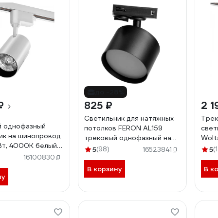
до -28%
₽
825 ₽
2 1
Светильник для натяжных
Трек
й однофазный
потолков FERON AL159
свет
ик на шинопровод
трековый однофазный на
Wolt
Вт, 4000К белый
шинопровод под лампу
WTL
5
(98)
5
(
16523841
/01W
GX53, черный, 41367
16100830
В корзину
В к
ну