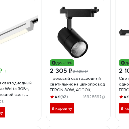
до -19%
д
₽
2 305 ₽
2 1
2 426 ₽
Трековый светодиодный
Свет
й светодиодный
светильник на шинопровод
одно
ик Wolta 30Вт,
FERON 30W, 4000К,
FERO
евной свет,
черный, AL103 32522
шин
4.9
(42)
4.
15928597
защита IP40,
2
120 
ый, линейный,
В корзину
В к
TL-30W/03W
ну