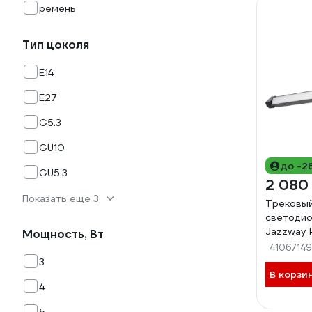
ремень
Тип цоколя
E14
E27
G5.3
GU10
до -2
GU5.3
2 080
Показать еще 3
Трековый
светодио
Jazzway 
Мощность, Вт
4000K 12
41067149
600мм I
3
В корзи
4