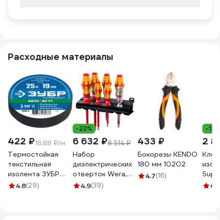
Расходные материалы
-22%
-12
422 ₽
6 632 ₽
433 ₽
2 8
16.88 ₽/м
8 514 ₽
Термостойкая
Набор
Бокорезы KENDO
Клещ
текстильная
диэлектрических
180 мм 10202
изол
изолента ЗУБР
отверток Wera,
Super
4.7
(16)
Авто-Жгут 19 мм х
VDE, индикатор
200
4.8
(29)
4.9
(39)
4.
25 м 1236-2
напряжения,
подставка, 7
предметов, WE-