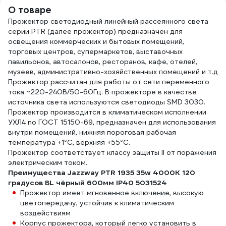
006147
О товаре
Прожектор светодиодный линейный рассеянного света
серии PTR (далее прожектор) предназначен для
освещения коммерческих и бытовых помещений,
торговых центров, супермаркетов, выставочных
павильонов, автосалонов, ресторанов, кафе, отелей,
музеев, административно-хозяйственных помещений и т.д
Прожектор рассчитан для работы от сети переменного
тока ~220-240В/50-60Гц. В прожекторе в качестве
источника света используются светодиоды SMD 3030.
Прожектор производится в климатическом исполнении
УХЛ4 по ГОСТ 15150-69, предназначен для использования
внутри помещений, нижняя пороговая рабочая
температура +1°C, верхняя +55°C.
Прожектор соответствует классу защиты II от поражения
электрическим током.
Преимущества Jazzway PTR 1935 35w 4000K 120
градусов BL чёрный 600мм IP40 5031524
Прожектор имеет мгновенное включение, высокую
цветопередачу, устойчив к климатическим
воздействиям
Корпус прожектора, который легко установить в