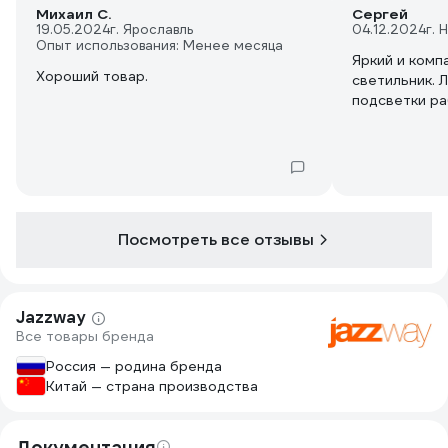
Михаил С.
Сергей
19.05.2024
г. Ярославль
04.12.2024
г. 
Опыт использования: Менее месяца
Яркий и комп
Хороший товар.
светильник. 
подсветки ра
Посмотреть все отзывы
Jazzway
Все товары бренда
Россия — родина бренда
Китай — страна производства
Документация