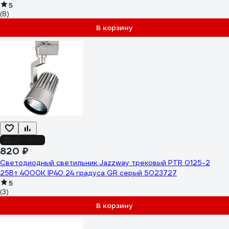
5
(8)
В корзину
до -34%
820 ₽
Светодиодный светильник Jazzway трековый PTR 0125-2
25Вт 4000К IP40 24 градуса GR серый 5023727
5
(3)
В корзину