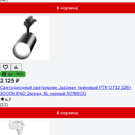
В корзину
до -16%
2 125 ₽
Светодиодный светильник Jazzway трековый PTR 0732 32Вт
3000К IP40 24град. BL черный 5018600
4.7
(22)
В корзину