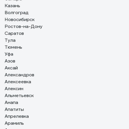
Казань
Волгоград
John
Новосибирск
25.06.2022
Ростов-на-Дону
Идеально для дачи
Саратов
Тула
Тюмень
Уфа
Азов
Аксай
Александров
Алексеевка
Алексин
Альметьевск
Анапа
Апатиты
Апрелевка
Арамиль