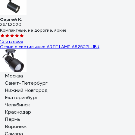
Сергей К.
26.11.2020
Компактные, не дорогие, яркие
15 отзывов
Отзыв о светильнике ARTE LAMP A6252PL-1BK
Москва
Вероника
Санкт-Петербург
03.05.2021
Отличные треки за свою цену. Лампочки использовали
Нижний Новгород
светодиодные плоские 11 Вт, 6 треков вполне достаточно на
Екатеринбург
рабочую зону готовки
Челябинск
Краснодар
103 отзыва
Отзыв о светильнике FERON AL193 E27 50W, 230V, черный
Пермь
41598
Воронеж
Самара