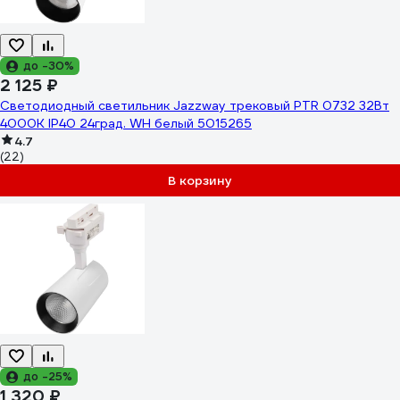
до -30%
2 125 ₽
Светодиодный светильник Jazzway трековый PTR 0732 32Вт
4000К IP40 24град. WH белый 5015265
4.7
(22)
В корзину
до -25%
1 320 ₽