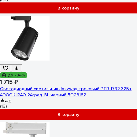
В корзину
до -34%
1 715 ₽
Светодиодный светильник Jazzway трековый PTR 1732 32Вт
4000К IP40 24град. BL черный 5026162
4.6
(19)
В корзину