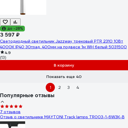
до -28%
3 597 ₽
Светодиодный светильник Jazzway трековый PTR 2310 10Вт
4000К IP40 30град. 400мм на подвесе 1м WH белый 5031500
4.9
(13)
В корзину
Показать еще 40
1
2
3
4
Популярные отзывы
7 отзывов
Отзыв о светильнике MAYTONI Track lamps TR003-1-6W3K-B