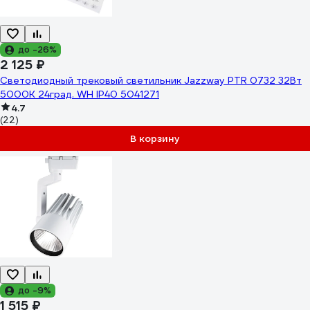
до -26%
2 125 ₽
Светодиодный трековый светильник Jazzway PTR 0732 32Вт
5000К 24град. WH IP40 5041271
4.7
(22)
В корзину
до -9%
1 515 ₽