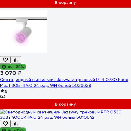
В корзину
до -24%
3 070 ₽
Светодиодный светильник Jazzway трековый PTR 0730 Food
Meat 30Вт IP40 24град. WH белый 5026629
5
(2)
В корзину
до -39%