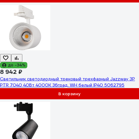
до -34%
8 942 ₽
Светильник светодиодный трековый трехфазный Jazzway 3P
PTR 7040 40Вт 4000K 36град. WH белый IP40 5062795
В корзину