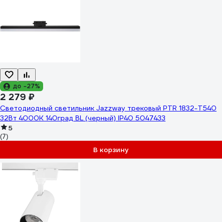
до -27%
2 279 ₽
Светодиодный светильник Jazzway трековый PTR 1832-T540
32Вт 4000K 140град BL (черный) IP40 5047433
5
(7)
В корзину