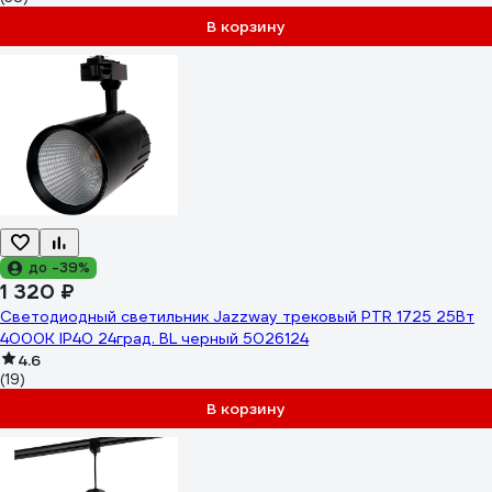
В корзину
до -39%
1 320 ₽
Светодиодный светильник Jazzway трековый PTR 1725 25Вт
4000К IP40 24град. BL черный 5026124
4.6
(19)
В корзину