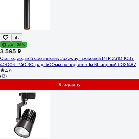
до -25%
3 595 ₽
Светодиодный светильник Jazzway трековый PTR 2310 10Вт
4000К IP40 30град. 400мм на подвесе 1м BL черный 5031487
4.9
(13)
В корзину