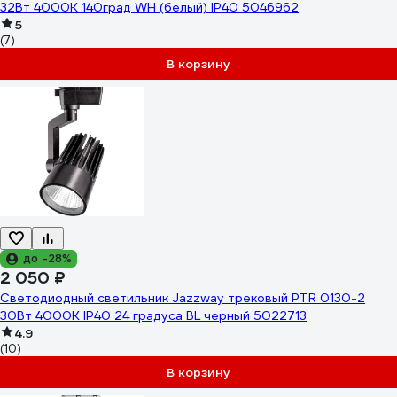
32Вт 4000K 140град WH (белый) IP40 5046962
5
(7)
В корзину
до -28%
2 050 ₽
Светодиодный светильник Jazzway трековый PTR 0130-2
30Вт 4000К IP40 24 градуса BL черный 5022713
4.9
(10)
В корзину