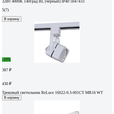
32Вт 4000K 140град BL (черный) IP40 5047433
5
(7)
В корзину
-10%
387 ₽
430 ₽
Трековый светильник ReLuce 16022-9.3-001CT MR16 WT
В корзину