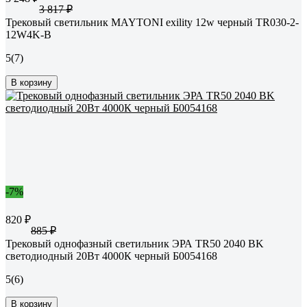
3 817 ₽
Трековый светильник MAYTONI exility 12w черный TR030-2-
12W4K-B
5
(7)
В корзину
-7%
820 ₽
885 ₽
Трековый однофазный светильник ЭРА TR50 2040 BK
светодиодный 20Вт 4000К черный Б0054168
5
(6)
В корзину