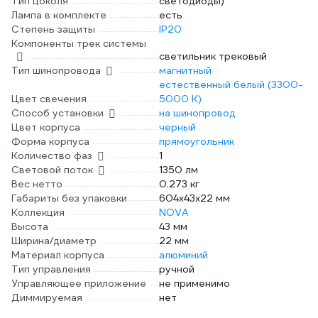
Тип цоколя
светодиоды)
Лампа в комплекте
есть
Степень защиты
IP20
Компоненты трек системы
светильник трековый
Тип шинопровода
магнитный
естественный белый (3300-
Цвет свечения
5000 К)
Способ установки
на шинопровод
Цвет корпуса
черный
Форма корпуса
прямоугольник
Количество фаз
1
Световой поток
1350 лм
Вес нетто
0.273 кг
Габариты без упаковки
604x43x22 мм
Коллекция
NOVA
Высота
43 мм
Ширина/диаметр
22 мм
Материал корпуса
алюминий
Тип управления
ручной
Управляющее приложение
не применимо
Диммируемая
нет