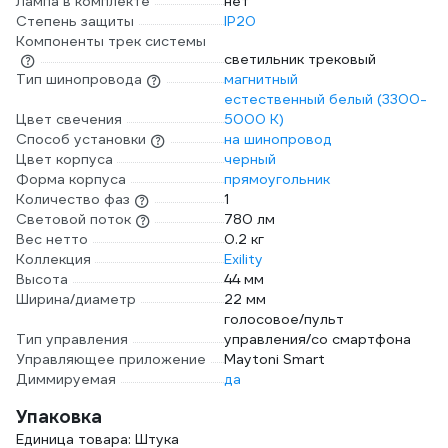
Лампа в комплекте
нет
Степень защиты
IP20
Компоненты трек системы
светильник трековый
Тип шинопровода
магнитный
естественный белый (3300-
Цвет свечения
5000 К)
Способ установки
на шинопровод
Цвет корпуса
черный
Форма корпуса
прямоугольник
Количество фаз
1
Световой поток
780 лм
Вес нетто
0.2 кг
Коллекция
Exility
Высота
44 мм
Ширина/диаметр
22 мм
голосовое/пульт
Тип управления
управления/со смартфона
Управляющее приложение
Maytoni Smart
Диммируемая
да
Упаковка
Единица товара: Штука