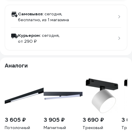
Самовывоз:
сегодня,
бесплатно
, из 1 магазина
Курьером:
сегодня,
от 290 ₽
Аналоги
3 605 ₽
3 905 ₽
3 690 ₽
3 6
Потолочный
Магнитный
Трековый
Трек