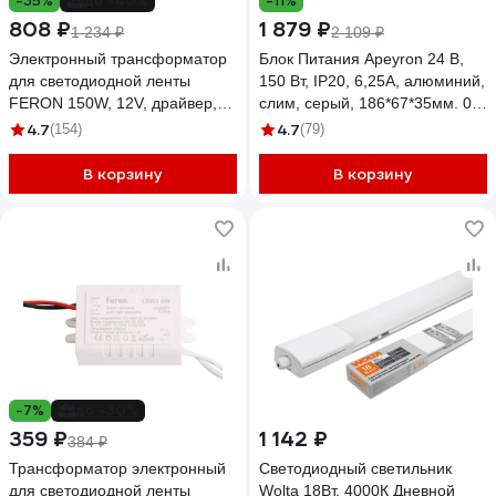
-35%
до -40%
-11%
808 ₽
1 879 ₽
1 234 ₽
2 109 ₽
Электронный трансформатор
Блок Питания Apeyron 24 В,
для светодиодной ленты
150 Вт, IP20, 6,25А, алюминий,
FERON 150W, 12V, драйвер,
слим, серый, 186*67*35мм. 03-
LB009, 21496
72
4.7
4.7
(154)
(79)
В корзину
В корзину
-7%
до -30%
359 ₽
1 142 ₽
384 ₽
Трансформатор электронный
Светодиодный светильник
для светодиодной ленты
Wolta 18Вт, 4000К Дневной