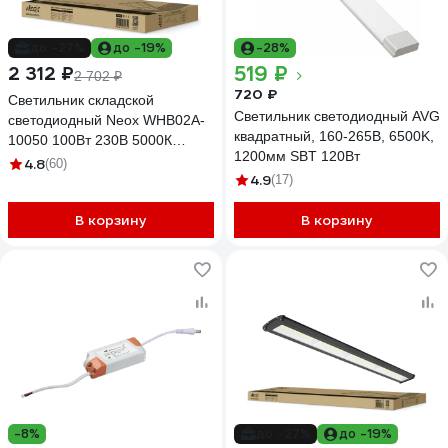
до -27%
до -19%
-28%
519 ₽
2 312 ₽
2 702 ₽
720 ₽
Светильник складской
Светильник светодиодный AVG
светодиодный Neox WHB02A-
квадратный, 160-265В, 6500K,
10050 100Вт 230В 5000К
1200мм SBT 120Вт
11000Лм 110Лм/Вт IP65 без
4.8
(60)
4.9
пульсации 4690612054650
(17)
В корзину
В корзину
-8%
до -27%
до -19%