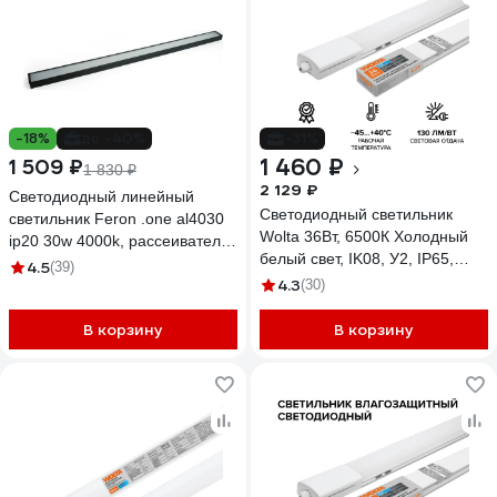
-18%
до -40%
-31%
1 460 ₽
1 509 ₽
1 830 ₽
2 129 ₽
Светодиодный линейный
Светодиодный светильник
светильник Feron .one al4030
Wolta 36Вт, 6500К Холодный
ip20 30w 4000k, рассеиватель
белый свет, IK08, У2, IP65,
матовый в стальном корпусе,
4.5
(39)
влаг/защ эконом WPL36-
4.3
черный 1200x35x70мм, 48534
(30)
6.5K120-01
В корзину
В корзину