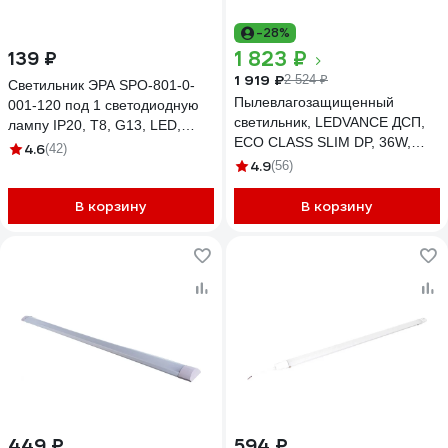
-28%
1 823 ₽
139 ₽
1 919 ₽
2 524 ₽
Светильник ЭРА SPO-801-0-
Пылевлагозащищенный
001-120 под 1 светодиодную
светильник, LEDVANCE ДСП,
лампу IP20, T8, G13, LED,
ECO CLASS SLIM DP, 36W,
1200мм Б0043773
4.6
(42)
865, 230V, 65, 20X1
4.9
(56)
4058075169104
В корзину
В корзину
449 ₽
594 ₽