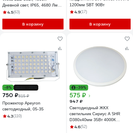
1200мм SBT 90Вт
Дневной свет, IP65, 4680 Лм
WPL36-4K120-01
4.9
4.5
(17)
(63)
В корзину
В корзину
-8%
до -28%
-39%
575 ₽
750 ₽
815 ₽
947 ₽
Прожектор Apeyron
Светодиодный ЖКХ
светодиодный, 05-35
светильник Сириус А SHR
4.3
(110)
D380x40мм 35Вт 4000К
3000Лм IP65 SHR-35W-W
4.6
(52)