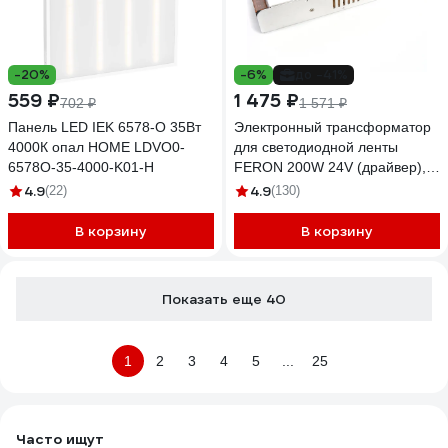
-20%
-6%
до -41%
559 ₽
1 475 ₽
702 ₽
1 571 ₽
Панель LED IEK 6578-O 35Вт
Электронный трансформатор
4000К опал HOME LDVO0-
для светодиодной ленты
6578O-35-4000-K01-H
FERON 200W 24V (драйвер),
LB019, 48047
4.9
4.9
(22)
(130)
В корзину
В корзину
Показать еще 40
1
2
3
4
5
...
25
Часто ищут