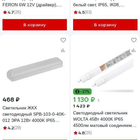
FERON 6W 12V (драйвер),
белый свет, IP65, IK08,
LB003 21480
Накладной / Подвесной
4.7
4.5
(26)
(63)
WPL18-4K60-01
В корзину
В корзину
-21%
1 130 ₽
468 ₽
1 423 ₽
Светильник ЖКХ
Светодиодный светильник
светодиодный SPB-103-0-40K-
WOLTA 45Вт 4000К IP65
012 ЭРА 12Вт 4000K IP65
4500лм матовый соединяемый
350х75 Б0052937
4.2
(29)
в линию WPL48-4K150-03
4.8
(16)