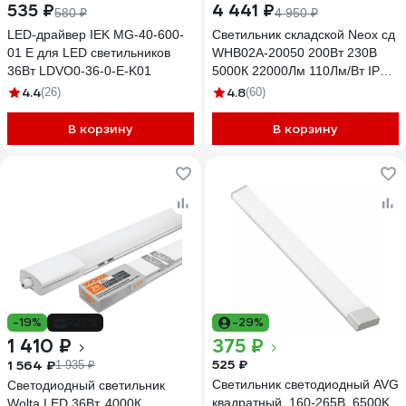
535 ₽
4 441 ₽
580 ₽
4 950 ₽
LED-драйвер IEK MG-40-600-
Светильник складской Neox сд
01 E для LED светильников
WHB02A-20050 200Вт 230В
36Вт LDVO0-36-0-E-K01
5000К 22000Лм 110Лм/Вт IP65
без пульсации 4690612054674
4.4
4.8
(26)
(60)
В корзину
В корзину
-19%
-27%
-29%
1 410 ₽
375 ₽
525 ₽
1 564 ₽
1 935 ₽
Светильник светодиодный AVG
Светодиодный светильник
квадратный, 160-265В, 6500K,
Wolta LED 36Вт, 4000К