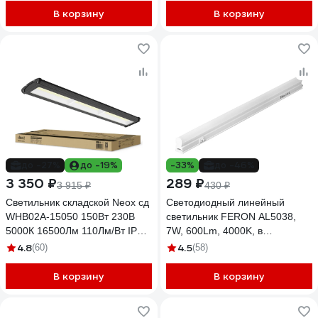
В корзину
В корзину
до -27%
до -19%
-33%
до -46%
3 350 ₽
289 ₽
3 915 ₽
430 ₽
Светильник складской Neox сд
Светодиодный линейный
WHB02A-15050 150Вт 230В
светильник FERON AL5038,
5000К 16500Лм 110Лм/Вт IP65
7W, 600Lm, 4000K, в
без пульсации 4690612054667
пластиковом корпусе, с
4.8
4.5
(60)
(58)
выключателем и сетевым
шнуром, 570х22х35мм 27946
В корзину
В корзину