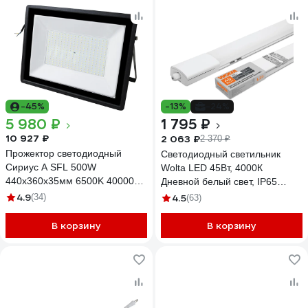
-45%
-13%
-24%
5 980 ₽
1 795 ₽
10 927 ₽
2 063 ₽
2 370 ₽
Прожектор светодиодный
Светодиодный светильник
Сириус А SFL 500W
Wolta LED 45Вт, 4000К
440x360x35мм 6500K 40000Лм
Дневной белый свет, IP65
IP65 СириусА SFL-500W-B-
WPL48-4K150-01
4.9
(34)
4.5
(63)
65K-2
В корзину
В корзину