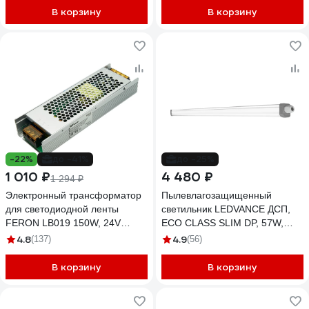
В корзину
В корзину
-22%
до -41%
до -25%
1 010 ₽
4 480 ₽
1 294 ₽
Электронный трансформатор
Пылевлагозащищенный
для светодиодной ленты
светильник LEDVANCE ДСП,
FERON LB019 150W, 24V
ECO CLASS SLIM DP, 57W,
41060
865, 230V, 65, 20X1
4.8
4.9
(137)
(56)
4058075169166
В корзину
В корзину