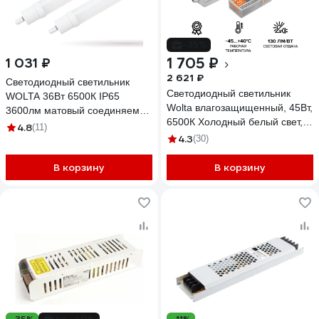
-35%
1 705 ₽
1 031 ₽
2 621 ₽
Светодиодный светильник
Светодиодный светильник
WOLTA 36Вт 6500К IP65
Wolta влагозащищенный, 45Вт,
3600лм матовый соединяемый
6500К Холодный белый свет,
в линию WPL36-6.5K120-03
4.8
(11)
IP65 WPL48-6.5K150-01
4.3
(30)
В корзину
В корзину