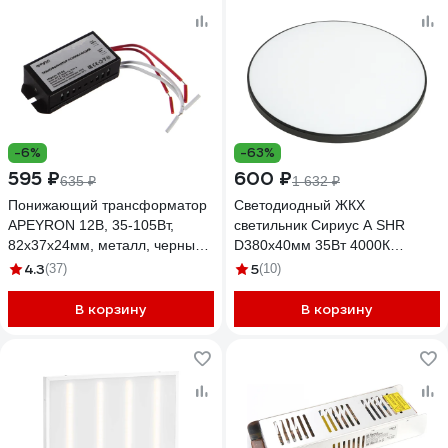
-6%
-63%
595 ₽
600 ₽
635 ₽
1 632 ₽
Понижающий трансформатор
Светодиодный ЖКХ
APEYRON 12В, 35-105Вт,
светильник Сириус А SHR
82х37х24мм, металл, черный
D380x40мм 35Вт 4000К
03-84
3000Лм IP65 Черный СириусА
4.3
5
(37)
(10)
SHR-35W-B
В корзину
В корзину