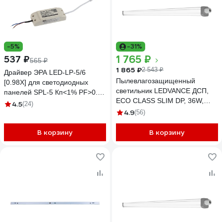
-5%
-31%
1 765 ₽
537 ₽
565 ₽
1 865 ₽
2 543 ₽
Драйвер ЭРА LED-LP-5/6
Пылевлагозащищенный
[0.98X] для светодиодных
светильник LEDVANCE ДСП,
панелей SPL-5 Кп<1% PF>0.98
ECO CLASS SLIM DP, 36W,
Б0039417
4.5
(24)
840, 230V, 65, 20X1
4.9
(56)
4058075169128
В корзину
В корзину