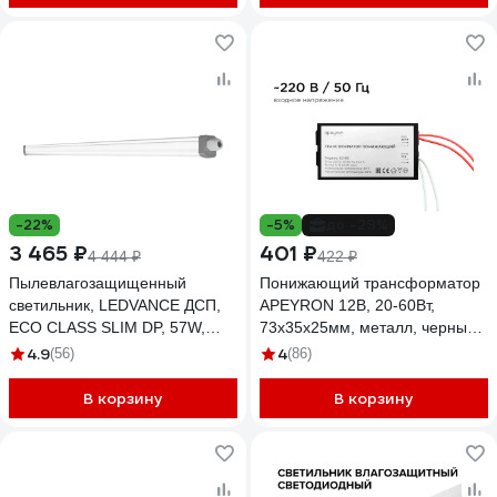
-22%
-5%
до -29%
3 465 ₽
401 ₽
4 444 ₽
422 ₽
Пылевлагозащищенный
Понижающий трансформатор
светильник, LEDVANCE ДСП,
APEYRON 12В, 20-60Вт,
ECO CLASS SLIM DP, 57W,
73х35х25мм, металл, черный
840, 230V, 65, 20X1
03-83
4.9
4
(56)
(86)
4058075169142
В корзину
В корзину