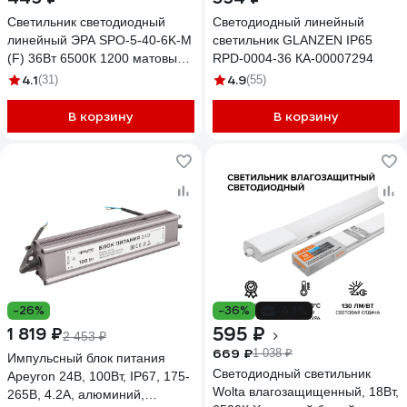
Светильник светодиодный
Светодиодный линейный
линейный ЭРА SPO-5-40-6K-M
светильник GLANZEN IP65
(F) 36Вт 6500К 1200 матовый
RPD-0004-36 КА-00007294
Б0032480
4.1
4.9
(31)
(55)
В корзину
В корзину
-26%
-36%
-43%
595 ₽
1 819 ₽
2 453 ₽
669 ₽
1 038 ₽
Импульсный блок питания
Светодиодный светильник
Apeyron 24В, 100Вт, IP67, 175-
Wolta влагозащищенный, 18Вт,
265В, 4.2А, алюминий,