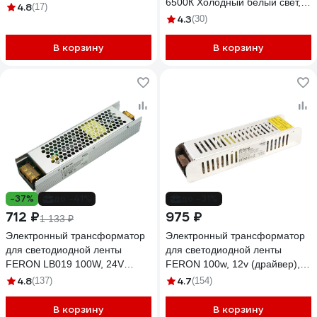
6500К Холодный белый свет,
серебро, 205-46-35мм. 03-113
4.8
(17)
IK08, IP65 WPL18-6.5K60-01
4.3
(30)
В корзину
В корзину
-37%
до -41%
до -31%
712 ₽
975 ₽
1 133 ₽
Электронный трансформатор
Электронный трансформатор
для светодиодной ленты
для светодиодной ленты
FERON LB019 100W, 24V
FERON 100w, 12v (драйвер),
41059
LB009, 21488
4.8
4.7
(137)
(154)
В корзину
В корзину