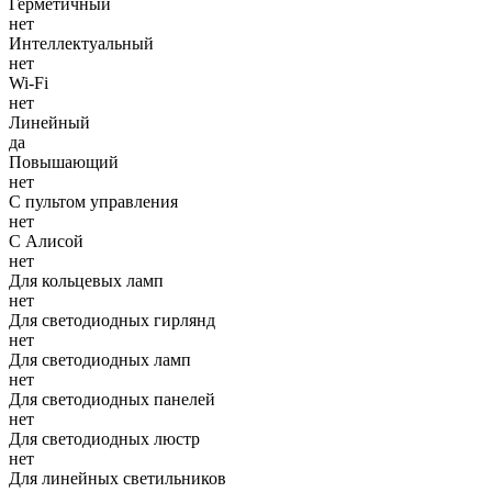
Герметичный
нет
Интеллектуальный
нет
Wi-Fi
нет
Линейный
да
Повышающий
нет
С пультом управления
нет
С Алисой
нет
Для кольцевых ламп
нет
Для светодиодных гирлянд
нет
Для светодиодных ламп
нет
Для светодиодных панелей
нет
Для светодиодных люстр
нет
Для линейных светильников