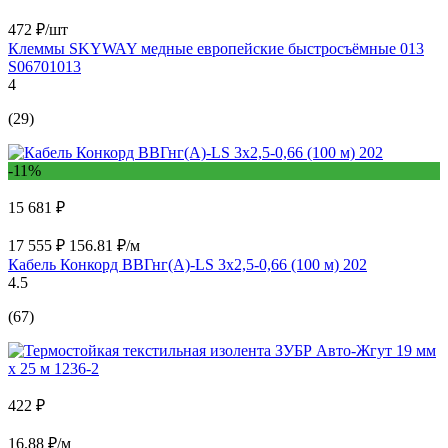
472 ₽/шт
Клеммы SKYWAY медные европейские быстросъёмные 013
S06701013
4
(29)
-11%
15 681 ₽
17 555 ₽
156.81 ₽/м
Кабель Конкорд ВВГнг(А)-LS 3х2,5-0,66 (100 м) 202
4.5
(67)
422 ₽
16.88 ₽/м