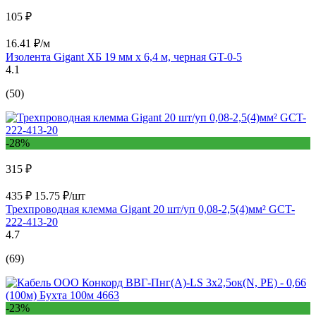
105 ₽
16.41 ₽/м
Изолента Gigant ХБ 19 мм х 6,4 м, черная GT-0-5
4.1
(50)
-28%
315 ₽
435 ₽
15.75 ₽/шт
Трехпроводная клемма Gigant 20 шт/уп 0,08-2,5(4)мм² GCT-
222-413-20
4.7
(69)
-23%