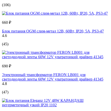
(106)
660 ₽
Блок питания OGM слим-метал 12В, 60Вт, IP20, 5А, PS3-47
4.6
(45)
690 ₽
Электронный трансформатор FERON LB001 для
светодиодной ленты 60W 12V ультратонкий драйвер 41345
4.8
(47)