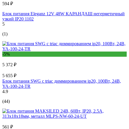
594 ₽
Блок питания Eleganz 12V 48W КАРАНДАШ негерметичный
узкий IP20 1102
5
(1)
-5%
5 372 ₽
5 655 ₽
Блок питания SWG с triac диммированием ip20, 100Вт, 24В,
YA-100-24-TR
4.9
(44)
561 ₽