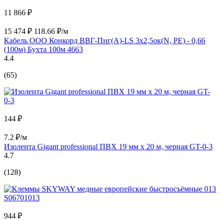
11 866 ₽
15 474 ₽
118.66 ₽/м
Кабель ООО Конкорд ВВГ-Пнг(А)-LS 3x2,5ок(N, PE) - 0,66
(100м) Бухта 100м 4663
4.4
(65)
144 ₽
7.2 ₽/м
Изолента Gigant professional ПВХ 19 мм х 20 м, черная GT-0-3
4.7
(128)
944 ₽