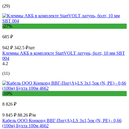
(29)
-27%
685 ₽
942 ₽
342.5 ₽/шт
Клеммы АКБ в комплекте StartVOLT латунь, болт, 10 мм SBT
004
4.2
(11)
-10%
8 826 ₽
9 845 ₽
88.26 ₽/м
Кабель ООО Конкорд ВВГ-Пнг(А)-LS 3x1,5ок (N, PE) - 0,66
(100м) Бухта 100м 4662