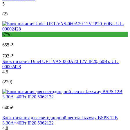
5
(2)
-7%
655 ₽
703 ₽
Блок питания Uniel UET-VAS-060A20 12V IP20, 60Вт. UL-
00002428
4.5
(229)
640 ₽
Блок питания для светодиодной ленты Jazzway BSPS 12В
3.30А=40Вт IP20 5062122
4.8