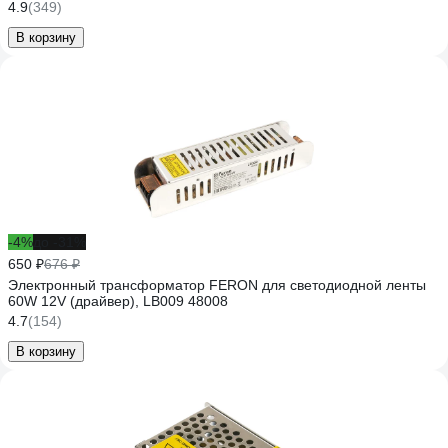
4.9
(349)
В корзину
-4%
до -31%
650 ₽
676 ₽
Электронный трансформатор FERON для светодиодной ленты
60W 12V (драйвер), LB009 48008
4.7
(154)
В корзину