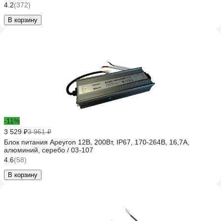
4.2
(372)
В корзину
-11%
3 529 ₽
3 961 ₽
Блок питания Apeyron 12В, 200Вт, IP67, 170-264В, 16,7А,
алюминий, серебо / 03-107
4.6
(58)
В корзину