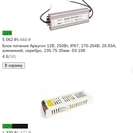
-11%
5 062 ₽
5 682 ₽
Блок питания Apeyron 12В, 250Вт, IP67, 170-264В, 20.83А,
алюминий, серебро, 235-75-35мм. 03-108
4.6
(58)
В корзину
-10%
до -42%
1 330 ₽
1 477 ₽