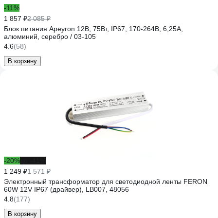
-11%
1 857 ₽
2 085 ₽
Блок питания Apeyron 12В, 75Вт, IP67, 170-264В, 6,25А,
алюминий, серебро / 03-105
4.6
(58)
В корзину
-20%
до -41%
1 249 ₽
1 571 ₽
Электронный трансформатор для светодиодной ленты FERON
60W 12V IP67 (драйвер), LB007, 48056
4.8
(177)
В корзину