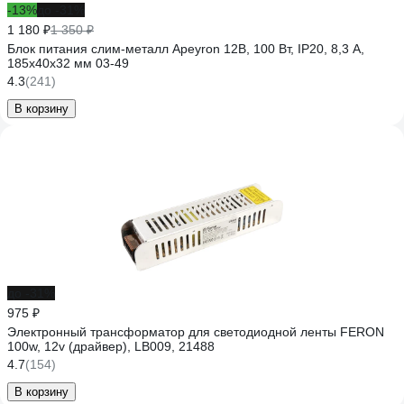
-13%
до -31%
1 180 ₽
1 350 ₽
Блок питания слим-металл Apeyron 12В, 100 Вт, IP20, 8,3 А,
185х40х32 мм 03-49
4.3
(241)
В корзину
до -31%
975 ₽
Электронный трансформатор для светодиодной ленты FERON
100w, 12v (драйвер), LB009, 21488
4.7
(154)
В корзину