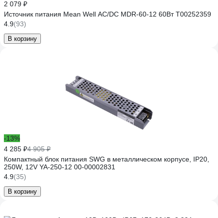
2 079 ₽
Источник питания Mean Well AC/DC MDR-60-12 60Вт Т00252359
4.9
(93)
В корзину
-13%
4 285 ₽
4 905 ₽
Компактный блок питания SWG в металлическом корпусе, IP20,
250W, 12V YA-250-12 00-00002831
4.9
(35)
В корзину