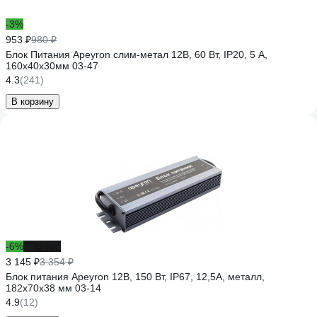
-3%
953 ₽
980 ₽
Блок Питания Apeyron слим-метал 12В, 60 Вт, IP20, 5 А,
160х40х30мм 03-47
4.3
(241)
В корзину
-6%
до -27%
3 145 ₽
3 354 ₽
Блок питания Apeyron 12В, 150 Вт, IP67, 12,5А, металл,
182х70х38 мм 03-14
4.9
(12)