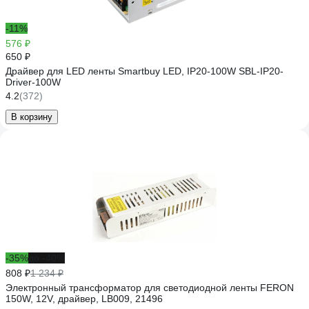
-11%
576 ₽
650 ₽
Драйвер для LED ленты Smartbuy LED, IP20-100W SBL-IP20-
Driver-100W
4.2
(372)
В корзину
-35%
до -40%
808 ₽
1 234 ₽
Электронный трансформатор для светодиодной ленты FERON
150W, 12V, драйвер, LB009, 21496