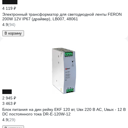
до -43%
4 119 ₽
Электронный трансформатор для светодиодной ленты FERON
200W 12V IP67 (драйвер), LB007, 48061
4.9
(94)
В корзину
-15%
2 945 ₽
3 463 ₽
Блок питания на дин рейку EKF 120 вт, Uвх 220 В AC, Uвых - 12 В
DC постоянного тока DR-E-120W-12
4.9
(29)