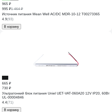
965 ₽
995 ₽
1 464 ₽
Источник питания Mean Well AC/DC MDR-10-12 Т00273365
4.9
(93)
В корзину
-9%
665 ₽
730 ₽
Ультратонкий блок питания Uniel UET-VAT-060A20 12V IP20, 60Вт
UL-00004846
4.4
(71)
В корзину