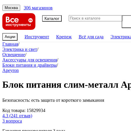
306 магазинов
Москва
Каталог
Инструмент
Крепеж
Всё для сада
Электрик
Акции
Главная
/
Электрика и свет
/
Освещение
/
Аксессуары для освещения
/
Блоки питания и драйверы
/
Apeyron
Блок питания слим-металл Apey
Безопасность: есть защита от короткого замыкания
Код товара:
15829934
4.3
(241 отзыв)
3 вопроса
Гарантия производителя 3 года