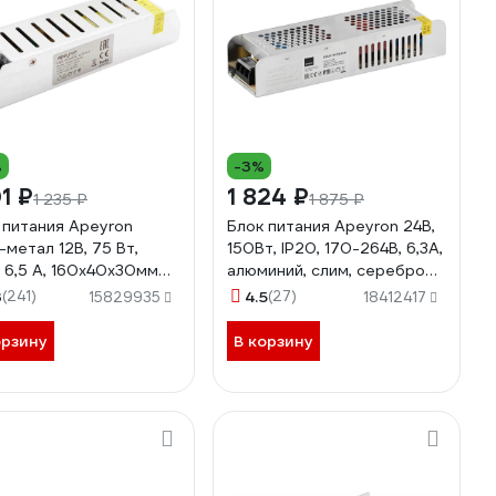
%
-3%
01 ₽
1 824 ₽
1 235 ₽
1 875 ₽
 питания Apeyron
Блок питания Apeyron 24В,
-метал 12В, 75 Вт,
150Вт, IP20, 170-264В, 6,3А,
, 6,5 А, 160х40х30мм
алюминий, слим, серебро
8
03-100
3
(241)
4.5
(27)
15829935
18412417
орзину
В корзину