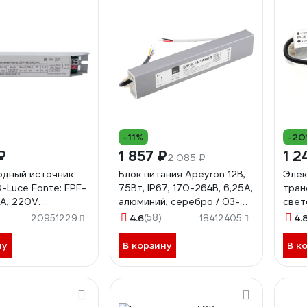
-11%
-2
₽
1 857 ₽
1 2
2 085 ₽
дный источник
Блок питания Apeyron 12В,
Элек
-Luce Fonte: EPF-
75Вт, IP67, 170-264В, 6,25А,
тран
A, 220V
алюминий, серебро / 03-
свет
689819
105
FERO
4.6
(58)
4.
20951229
18412405
161901358
(дра
ну
В корзину
В к