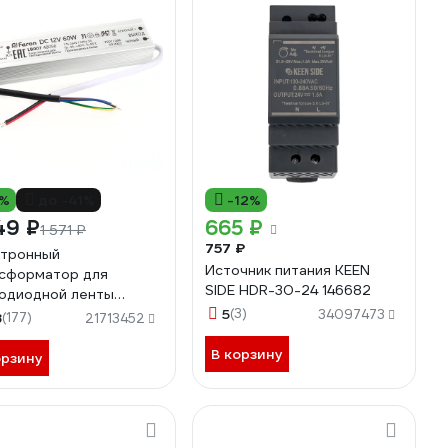
0%
до -41%
-12%
49 ₽
665 ₽
1 571 ₽
757 ₽
тронный
Источник питания KEEN
сформатор для
SIDE HDR-30-24 146682
одиодной ленты
N 60W 12V IP67
5
(3)
34097473
8
(177)
21713452
йвер), LB007, 48056
В корзину
орзину