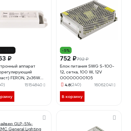
о -35%
-5%
63 ₽
752 ₽
792 ₽
тронный аппарат
Блок питания SWG S-100-
орегулирующий
12, сетка, 100 W, 12V
ласт) FERON, 2х36W
00000000105
13 230V, EB52 21524
40)
4.8
(240)
15154840
16062041
орзину
В корзину