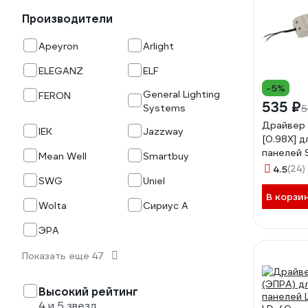
Производители
Apeyron
Arlight
ELEGANZ
ELF
-5%
General Lighting
FERON
535 ₽
Systems
5
Драйвер 
IEK
Jazzway
[0.98X] 
панелей 
Mean Well
Smartbuy
PF>0.98 
4.5
(24)
SWG
Uniel
В корзи
Wolta
Сириус А
ЭРА
Показать еще 47
Высокий рейтинг
4 и 5 звезд