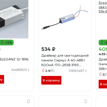
-13%
-
534 ₽
40
435 
Драйвер для светодиодной
ELEGANZ 12-18W,
Драй
панели Сириус А 40-48Вт
Gene
600мА 170-265В IP65
36Вт
СириусА SPL-40W-Driver
34486825
3.9
(8)
31690497
свет
5
(
S14-
ну
В корзину
В к