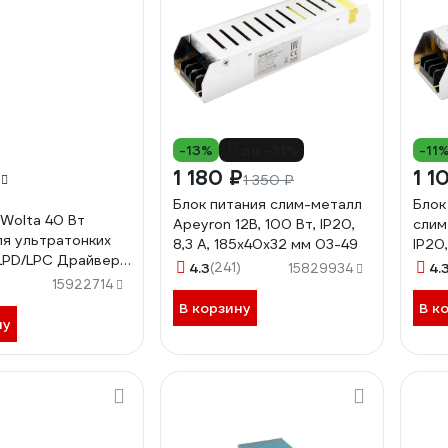
-13%
до -31%
-11
1 180 ₽
1 1
1 350 ₽
Блок питания слим-металл
Блок
Wolta 40 Вт
Apeyron 12В, 100 Вт, IP20,
слим
ля ультратонких
8,3 А, 185х40х32 мм 03-49
IP20
LPD/LPC Драйвер
03-4
4.3
(241)
4.
15829934
15922714
В корзину
В к
ну