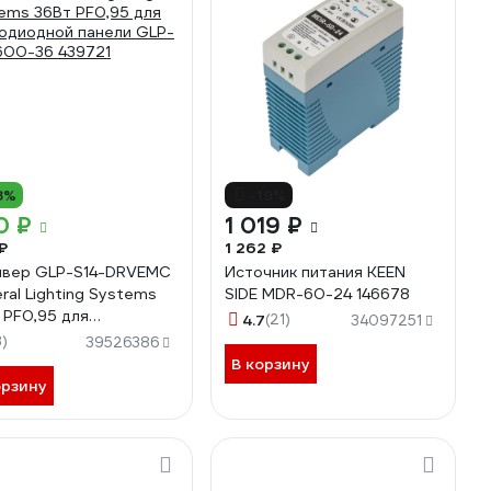
8%
-19%
0 ₽
1 019 ₽
₽
1 262 ₽
вер GLP-S14-DRVEMC
Источник питания KEEN
ral Lighting Systems
SIDE MDR-60-24 146678
 PF0,95 для
4.7
(21)
34097251
одиодной панели GLP-
3)
39526386
600-36 439721
В корзину
орзину