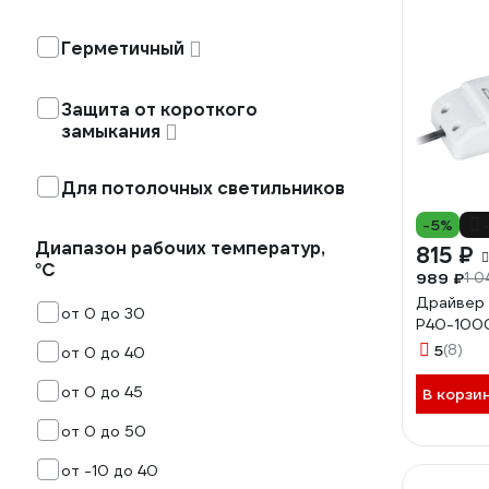
Герметичный
Защита от короткого
замыкания
Для потолочных светильников
-5%
Диапазон рабочих температур,
815 ₽
°С
989 ₽
1 0
Драйвер 
от 0 до 30
P40-100
5
(8)
от 0 до 40
от 0 до 45
В корзи
от 0 до 50
от -10 до 40