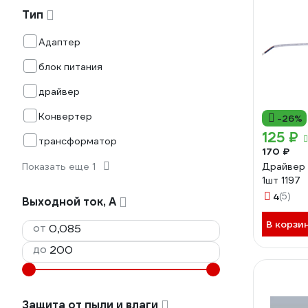
Тип
Адаптер
блок питания
драйвер
Конвертер
-26%
125 ₽
трансформатор
170 ₽
Показать еще 1
Драйвер 
1шт 1197
4
(5)
Выходной ток, А
В корзи
от
до
Защита от пыли и влаги