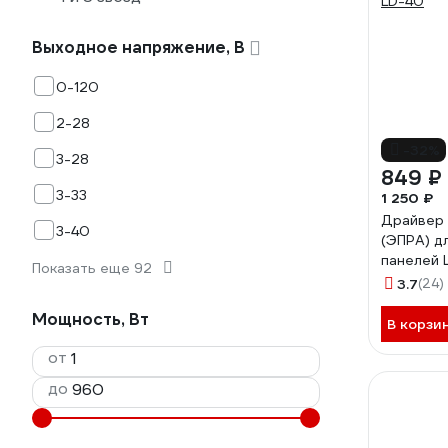
Выходное напряжение, В
0-120
2-28
-32%
3-28
849 ₽
3-33
1 250 ₽
Драйвер 
3-40
(ЭПРА) д
панелей 
Показать еще 92
LD-40
3.7
(24)
Мощность, Вт
В корзи
от
до