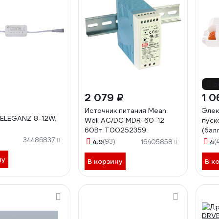
д
2 079 ₽
1 0
Источник питания Mean
Элек
ELEGANZ 8-12W,
Well AC/DC MDR-60-12
пуск
60Вт Т00252359
(бал
T8/G
34486837
4.9
(93)
4
(
16405858
ну
В корзину
В к