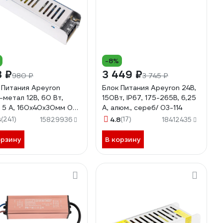
-8%
3 ₽
3 449 ₽
980 ₽
3 745 ₽
 Питания Apeyron
Блок Питания Apeyron 24В,
-метал 12В, 60 Вт,
150Вт, IP67, 175-265В, 6,25
, 5 А, 160х40х30мм 03-
А, алюм., сереб/ 03-114
3
(241)
4.8
(17)
15829936
18412435
орзину
В корзину