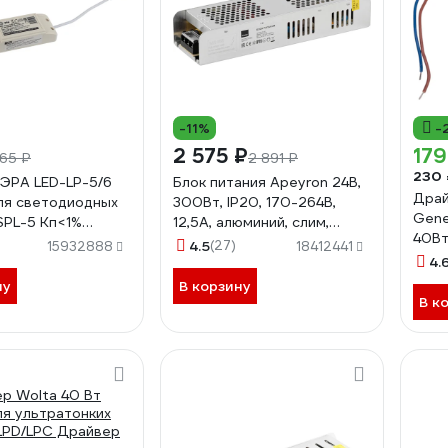
-11%
-
2 575 ₽
179
65 ₽
2 891 ₽
230 
ЭРА LED-LP-5/6
Блок питания Apeyron 24В,
Драй
для светодиодных
300Вт, IP20, 170-264В,
Gene
SPL-5 Кп<1%
12,5А, алюминий, слим,
40Вт
Б0039417
серебро 03-101
4.5
(27)
15932888
18412441
рамк
4.
ну
В корзину
В к