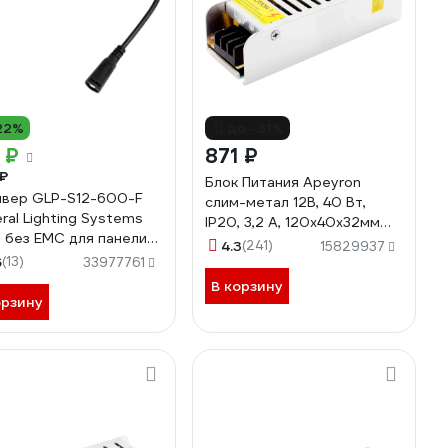
22%
до -31%
 ₽
871 ₽
₽
Блок Питания Apeyron
вер GLP-S12-600-F
слим-метал 12В, 40 Вт,
ral Lighting Systems
IP20, 3,2 А, 120х40х32мм
 без EMC для панели-
03-46
4.3
(241)
15829937
и GALP-WF 439639
6
(13)
33977761
В корзину
орзину