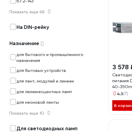
67.2-143
Показать еще 49
На DIN-рейку
Назначение
для бытового и промышленного
назначения
3 578 
для бытовых устройств
Светодио
питания D
для лент, модулей и линеек
40-350m
для люминесцентных ламп
4673726
4.3
(7)
1005003
для неоновой ленты
В корзи
Показать еще 10
Для светодиодных ламп