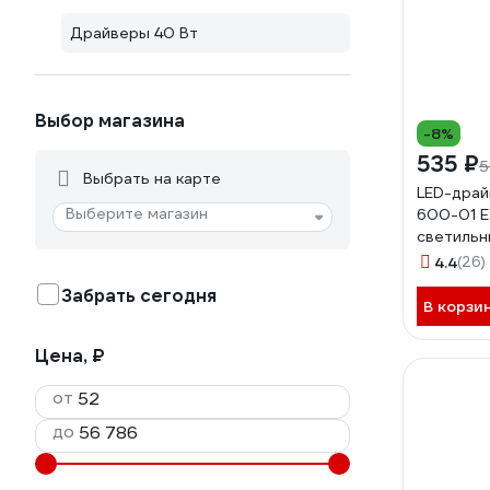
Драйверы 40 Вт
Выбор магазина
-8%
535 ₽
5
Выбрать на карте
LED-драй
Выберите магазин
600-01 E
светильн
36-0-E-K
4.4
(26)
Забрать сегодня
В корзи
Цена, ₽
от
до