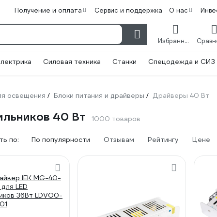
Получение и оплата
Сервис и поддержка
О нас
Инве
Избранное
лектрика
Силовая техника
Станки
Спецодежда и СИЗ
ля освещения
Блоки питания и драйверы
Драйверы 40 Вт
/
/
ильников 40 Вт
1000 товаров
ь по:
По популярности
Отзывам
Рейтингу
Цене