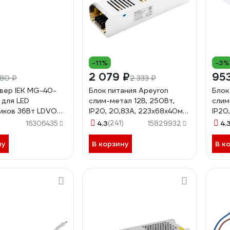
-11%
-3%
2 079 ₽
95
80 ₽
2 333 ₽
вер IEK MG-40-
Блок питания Apeyron
Блок
 для LED
слим-метал 12В, 250Вт,
слим
иков 36Вт LDVO0-
IP20, 20,83А, 223х68х40мм
IP20
01
03-51
47
4.3
(241)
4.
16306435
15829932
ну
В корзину
В к