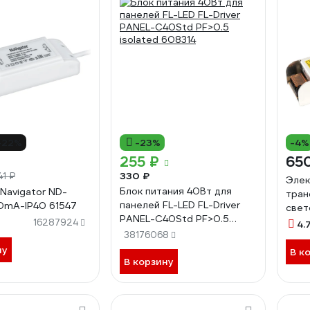
-22%
-23%
-4%
255 ₽
65
330 ₽
41 ₽
Элек
Блок питания 40Вт для
Navigator ND-
тран
панелей FL-LED FL-Driver
0mA-IP40 61547
свет
PANEL-C40Std PF>0.5
12V 
16287924
4.
isolated 608314
38176068
480
ну
В к
В корзину