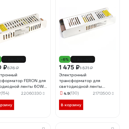
до -31%
-6%
до -41%
0 ₽
1 475 ₽
676 ₽
1 571 ₽
тронный
Электронный
сформатор FERON для
трансформатор для
одиодной ленты 60W
светодиодной ленты
(драйвер), LB009
FERON 200W 24V
7
(154)
4.9
(130)
22060330
21713500
08
(драйвер), LB019, 48047
орзину
В корзину