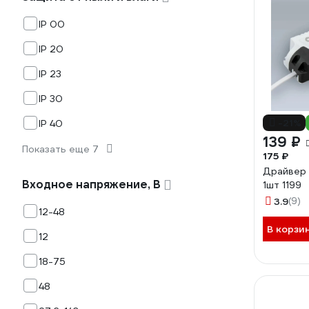
IP 00
IP 20
IP 23
IP 30
-21%
IP 40
139 ₽
Показать еще 7
175 ₽
Драйвер 
Входное напряжение, В
1шт 1199
3.9
(9)
12-48
В корзи
12
18-75
48