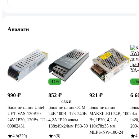
Аналоги
-11%
-5%
990 ₽
852 ₽
921 ₽
6 6
956 ₽
Блок питания Uniel
Блок питания OGM
Блок питания
Бло
UET-VAS-120B20
24В 100Вт 175-240В
MAKSILED 24В, 100
tria
24V IP20, 120Вт. UL-
4,2А IP20 алюм
Вт, IP20, 4,2 А,
ip20
00002431
138х49х24мм PS3-59
110х78х35 мм,
200-
MLPS-NW-100-24
4.5
(229)
5
(6)
4.