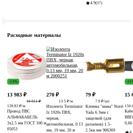
4.9
(37)
Расходные материалы
-13%
-11
13 983 ₽
270 ₽
79 ₽
15 
16 011 ₽
13.5 ₽/м
7.9 ₽/шт
139.83 ₽/м
156.
Изолента Terminator
Клемма "мама" Nord-
Провод ПВС
Кабе
Iz 1920s ПВХ,
Yada 6.3мм с
АЛЬФАКАБЕЛЬ
ВВГн
черная,
защелкой (для
3х2,5 мм ГОСТ 100 м
0,66
автомобильная, 0.13
разъемов) 1.5-
05053
мм, 19 мм, 20 м
2.5кв.мм 906369
4.