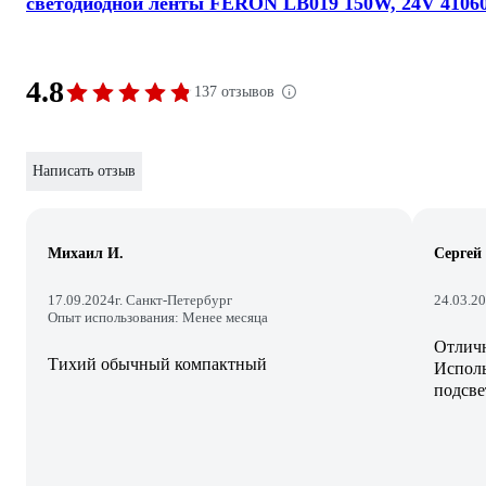
светодиодной ленты FERON LB019 150W, 24V 4106
4.8
137 отзывов
Написать отзыв
Михаил И.
Сергей
17.09.2024
г. Санкт-Петербург
24.03.2
Опыт использования: Менее месяца
Отличн
Тихий обычный компактный
Исполь
подсве