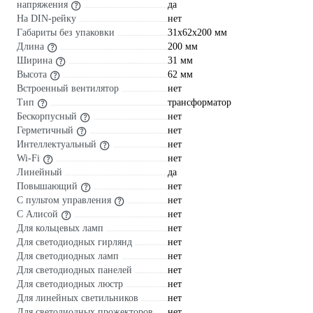
напряжения
да
На DIN-рейку
нет
Габариты без упаковки
31х62х200 мм
Длина
200 мм
Ширина
31 мм
Высота
62 мм
Встроенный вентилятор
нет
Тип
трансформатор
Бескорпусный
нет
Герметичный
нет
Интеллектуальный
нет
Wi-Fi
нет
Линейный
да
Повышающий
нет
С пультом управления
нет
С Алисой
нет
Для кольцевых ламп
нет
Для светодиодных гирлянд
нет
Для светодиодных ламп
нет
Для светодиодных панелей
нет
Для светодиодных люстр
нет
Для линейных светильников
нет
Для светодиодных прожекторов
нет