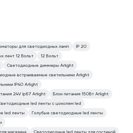
маторы для светодиодных ламп
IP 20
х лент 12 Вольт
12 Вольт
Светодиодные диммеры Arlight
иодные встраиваемые светильники Arlight
ьники IP40 Arlight
тания 24V Ip67 Arlight
Блок питания 150Вт Arlight
ветодиодные led ленты с цоколем led
е led ленты
Голубые светодиодные led ленты
и
для магазина
Светодиодные led ленты для гостиной