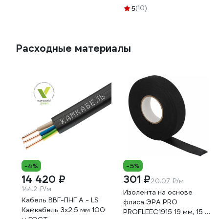
LD-ZASPROPLUS60W-30
5
(10)
Расходные материалы
-4%
-5%
14 420 ₽
301 ₽
20.07 ₽/м
144.2 ₽/м
Изолента на основе
Кабель ВВГ-ПНГ А - LS
флиса ЭРА PRO
Камкабель 3x2.5 мм 100
PROFLEEC1915 19 мм, 15 м,