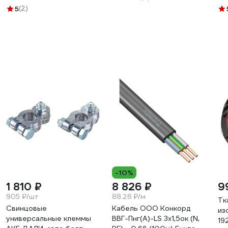
50
LD
5
(2)
30
-10%
1 810 ₽
8 826 ₽
9
905 ₽/шт
88.26 ₽/м
Тк
Свинцовые
Кабель ООО Конкорд
из
универсальные клеммы
ВВГ-Пнг(А)-LS 3x1,5ок (N,
19