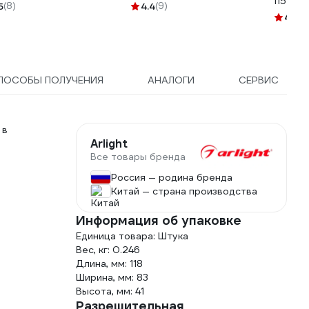
1157Б
лщина 0,25мм
906369
5
(8)
4.4
(9)
00832
4.7
(2
ПОСОБЫ ПОЛУЧЕНИЯ
АНАЛОГИ
СЕРВИС
 в
Arlight
Все товары бренда
Россия — родина бренда
Китай — страна производства
Информация об упаковке
Единица товара: Штука
Вес, кг: 0.246
Длина, мм: 118
Ширина, мм: 83
Высота, мм: 41
Разрешительная