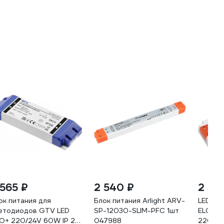
 565 ₽
2 540 ₽
2 52
ок питания для
Блок питания Arlight ARV-
LED Др
етодиодов GTV LED
SP-12030-SLIM-PFC 1шт
ELCOM
O+ 220/24V 60W IP 20
047988
220-24