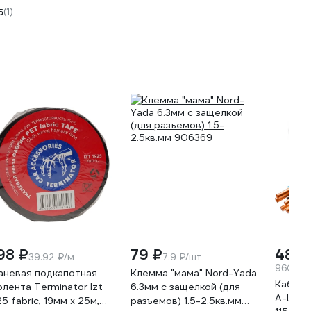
-ZAS24PROPLUS60W-
4,16A 
5
(1)
УТ-00
98 ₽
79 ₽
48 0
39.92 ₽/м
7.9 ₽/шт
960 ₽/
аневая подкапотная
Клемма "мама" Nord-Yada
Кабель
олента Terminator Izt
6.3мм с защелкой (для
А-LS 5
25 fabric, 19мм х 25м,
разъемов) 1.5-2.5кв.мм