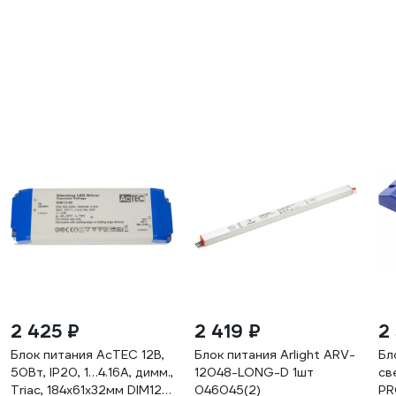
2 425 ₽
2 419 ₽
2
Блок питания AcTEC 12В,
Блок питания Arlight ARV-
Бл
50Вт, IP20, 1…4.16A, димм.,
12048-LONG-D 1шт
св
Triac, 184x61x32мм DIM12-
046045(2)
PR