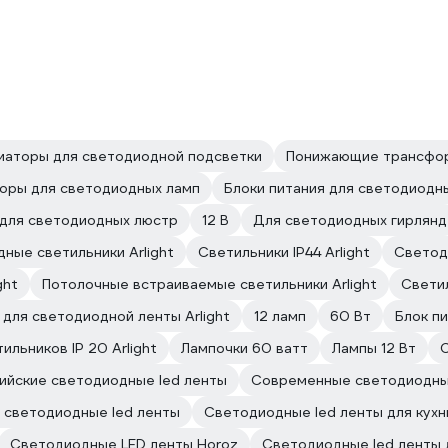
аторы для светодиодной подсветки
Понижающие трансфор
оры для светодиодных ламп
Блоки питания для светодиодны
для светодиодных люстр
12 В
Для светодиодных гирлянд
ные светильники Arlight
Светильники IP44 Arlight
Светод
ght
Потолочные встраиваемые светильники Arlight
Светил
для светодиодной ленты Arlight
12 ламп
60 Вт
Блок пи
льников IP 20 Arlight
Лампочки 60 ватт
Лампы 12 Вт
С
ийские светодиодные led ленты
Современные светодиодны
 светодиодные led ленты
Светодиодные led ленты для кухн
Светодиодные LED ленты Horoz
Светодиодные led ленты 