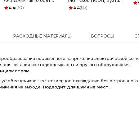
АКБ ДАЛИ-авто болт
PE) - 0,66 (100м) Бухта
то
сверху DA-02532
100м 4662
4.4
(20)
4.4
(65)
20
РАСХОДНЫЕ МАТЕРИАЛЫ
ВОПРОСЫ
С
я преобразования переменного напряжения электрической сети
 для питания светодиодных лент и другого оборудования.
енциометром.
рпус обеспечивает естественное охлаждение без встроенного
мыкания на выходе.
Подходит для шумных мест.