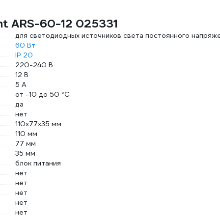
ht ARS-60-12 025331
для светодиодных источников света постоянного напряж
60 Вт
IP 20
220-240 В
12 В
5 А
от -10 до 50 °С
да
нет
110х77х35 мм
110 мм
77 мм
35 мм
блок питания
нет
нет
нет
нет
нет