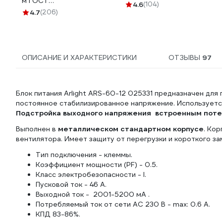
м ГОСТ
0,3 мм, черная Б0057181
4.6
(104)
1157К30HG00070А0100М
4.7
(206)
ОПИСАНИЕ И ХАРАКТЕРИСТИКИ
ОТЗЫВЫ
97
Блок питания Arlight ARS-60-12 025331 предназначен дл
постоянное стабилизированное напряжение. Используется
Подстройка выходного напряжения встроенным пот
Выполнен в
металлическом стандартном корпусе
. Ко
вентилятора. Имеет защиту от перегрузки и короткого за
Тип подключения - клеммы.
Коэффициент мощности (PF) - 0.5.
Класс электробезопасности - I.
Пусковой ток - 46 А.
Выходной ток - 2001-5200 мА .
Потребляемый ток от сети AC 230 В - max: 0.6 A.
КПД 83-86%.