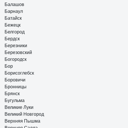
Балашов
Барнаул
Батайск
Бежецк
Белгород
Бердск
Березники
Березовский
Богородск
Бор
Борисоглебск
Боровичи
Бронницы
Брянск
Бугульма
Великие Луки
Великий Новгород
Верхняя Пышма
Верхняя Салда