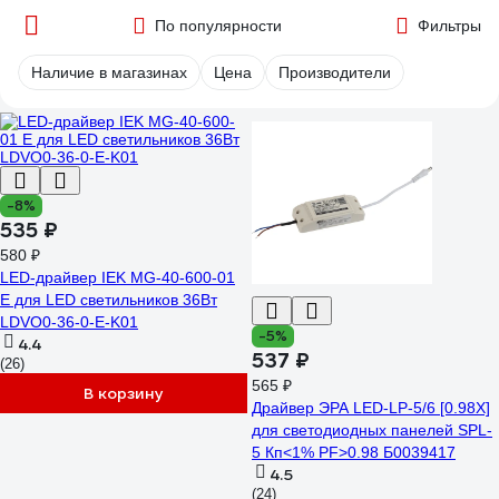
По популярности
Фильтры
Наличие в магазинах
Цена
Производители
-8%
535 ₽
580 ₽
LED-драйвер IEK MG-40-600-01
E для LED светильников 36Вт
LDVO0-36-0-E-K01
-5%
4.4
537 ₽
(26)
565 ₽
В корзину
Драйвер ЭРА LED-LP-5/6 [0.98X]
для светодиодных панелей SPL-
5 Кп<1% PF>0.98 Б0039417
4.5
(24)