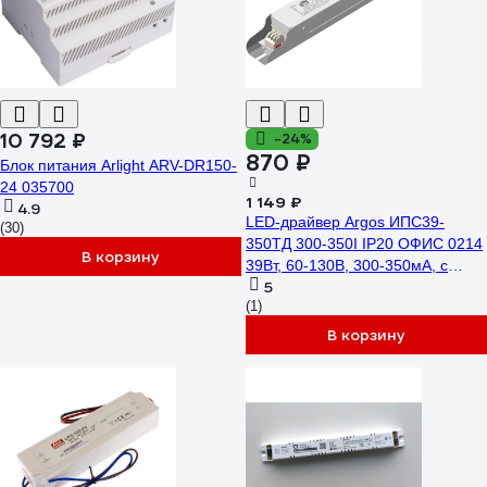
10 792 ₽
-24%
870 ₽
Блок питания Arlight ARV-DR150-
24 035700
1 149 ₽
4.9
LED-драйвер Argos ИПС39-
(30)
350ТД 300-350I IP20 ОФИС 0214
В корзину
39Вт, 60-130В, 300-350мА, с
5
выбором тока для светодиодных
(1)
светильников внутреннего
освещения, IP20 7041020
В корзину