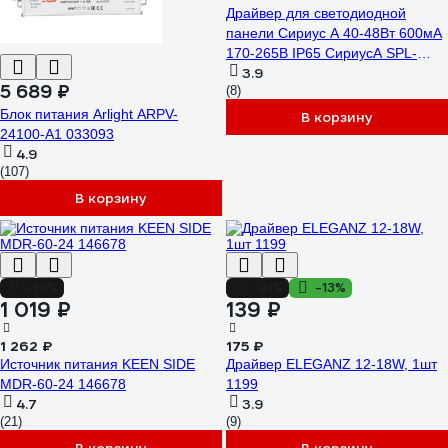
Драйвер для светодиодной
панели Сириус А 40-48Вт 600мА
170-265В IP65 СириусА SPL-
3.9
40W-Driver
5 689 ₽
(8)
Блок питания Arlight ARPV-
В корзину
24100-A1 033093
4.9
(107)
В корзину
-19%
-21%
-13%
1 019 ₽
139 ₽
1 262 ₽
175 ₽
Источник питания KEEN SIDE
Драйвер ELEGANZ 12-18W, 1шт
MDR-60-24 146678
1199
4.7
3.9
(21)
(9)