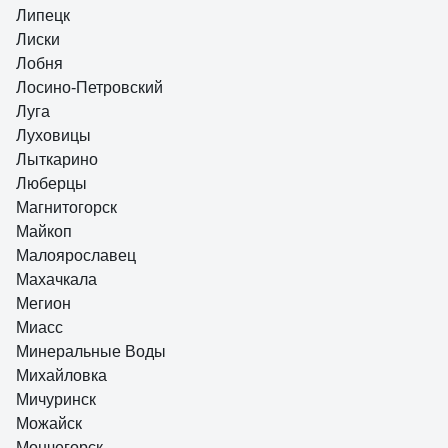
Липецк
Лиски
Лобня
Лосино-Петровский
Луга
Луховицы
Лыткарино
Люберцы
Магнитогорск
Майкоп
Малоярославец
Махачкала
Мегион
Миасс
Минеральные Воды
Михайловка
Мичуринск
Можайск
Мончегорск