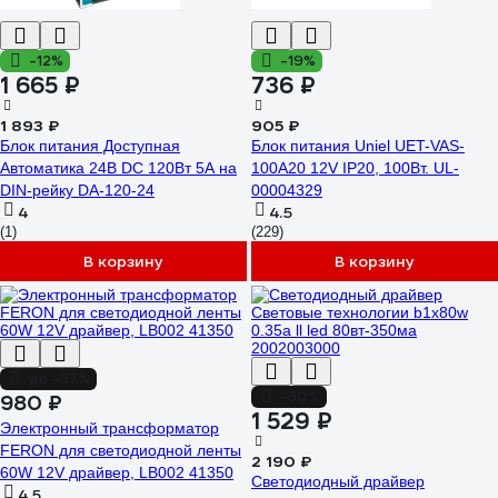
-12%
-19%
1 665 ₽
736 ₽
1 893 ₽
905 ₽
Блок питания Доступная
Блок питания Uniel UET-VAS-
Автоматика 24В DC 120Вт 5А на
100A20 12V IP20, 100Вт. UL-
DIN-рейку DA-120-24
00004329
4
4.5
(1)
(229)
В корзину
В корзину
до -37%
-30%
980 ₽
1 529 ₽
Электронный трансформатор
FERON для светодиодной ленты
2 190 ₽
60W 12V драйвер, LB002 41350
Cветодиодный драйвер
4.5