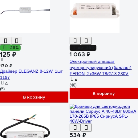
-26%
до -35%
125 ₽
1 063 ₽
Электронный аппарат
170 ₽
пускорегулирующий (балласт)
Драйвер ELEGANZ 8-12W, 1шт
FERON, 2х36W T8/G13 230V,
1197
4
EB52 21524
4
(40)
(5)
В корзину
В корзину
534 ₽