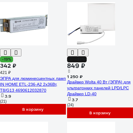
-19%
-32%
849 ₽
342 ₽
421 ₽
1 250 ₽
ЭПРА для люминесцентных ламп
Драйвер Wolta 40 Вт (ЭПРА) для
IN HOME ETL-236-А2 2х36Вт,
ультратонких панелей LPD/LPC
Т8/G13 4690612032870
Драйвер LD-40
3.9
3.7
(21)
(24)
В корзину
В корзину