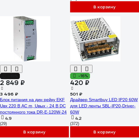
В корзину
-19%
-16%
2 849 ₽
420 ₽
3 496 ₽
501 ₽
Блок питания на дин рейку EKF
Драйвер Smartbuy LED IP20 60W
Uвх 220 В AC m, Uвых - 24 В DC
для LED ленты SBL-IP20-Driver-
постоянного тока DR-E-120W-24
60W
4.9
4.2
(29)
(372)
В корзину
В корзину