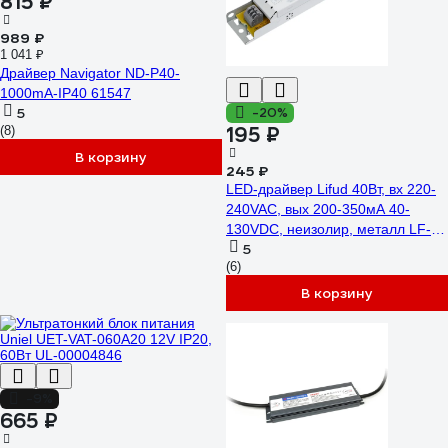
815 ₽
989 ₽
1 041 ₽
Драйвер Navigator ND-P40-
1000mA-IP40 61547
5
-20%
195 ₽
(8)
В корзину
245 ₽
LED-драйвер Lifud 40Вт, вх 220-
240VAC, вых 200-350мА 40-
130VDC, неизолир, металл LF-
5
FMR040YSIII 2016421722
(6)
В корзину
-9%
665 ₽