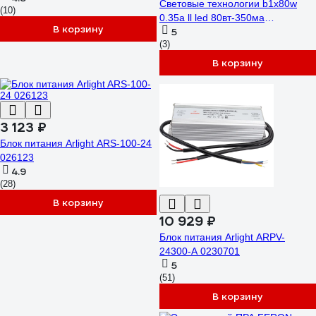
Световые технологии b1x80w
(10)
0.35a ll led 80вт-350ма
В корзину
5
2002003000
(3)
В корзину
3 123 ₽
Блок питания Arlight ARS-100-24
026123
4.9
(28)
В корзину
10 929 ₽
Блок питания Arlight ARPV-
24300-A 0230701
5
(51)
В корзину