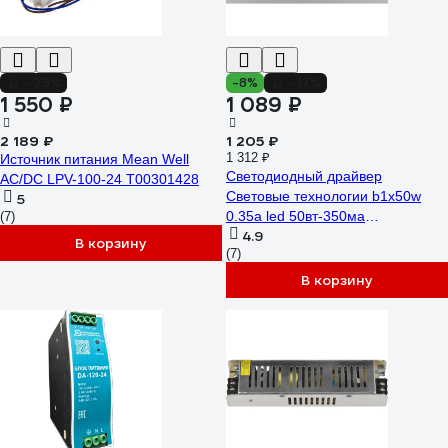
-29%
-8%
-17%
1 550 ₽
1 089 ₽
2 189 ₽
1 205 ₽
1 312 ₽
Источник питания Mean Well
Светодиодный драйвер
AC/DC LPV-100-24 Т00301428
Световые технологии b1x50w
5
0.35a led 50вт-350ма
(7)
4.9
2002002630
В корзину
(7)
В корзину