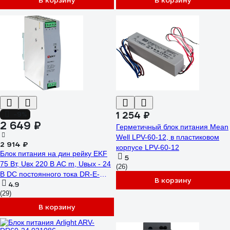
В корзину
В корзину
1 254 ₽
-9%
2 649 ₽
Герметичный блок питания Mean
Well LPV-60-12, в пластиковом
2 914 ₽
корпусе LPV-60-12
Блок питания на дин рейку EKF
5
75 Вт, Uвх 220 В AC m, Uвых - 24
(26)
В DC постоянного тока DR-E-
В корзину
4.9
75W-24
(29)
В корзину