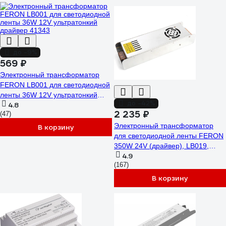
до -9%
569 ₽
Электронный трансформатор
FERON LB001 для светодиодной
ленты 36W 12V ультратонкий
до -42%
4.8
драйвер 41343
2 235 ₽
(47)
Электронный трансформатор
В корзину
для светодиодной ленты FERON
350W 24V (драйвер), LB019,
4.9
48048
(167)
В корзину