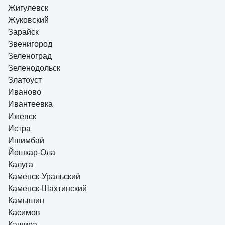
Жигулевск
Жуковский
Зарайск
Звенигород
Зеленоград
Зеленодольск
Златоуст
Иваново
Ивантеевка
Ижевск
Истра
Ишимбай
Йошкар-Ола
Калуга
Каменск-Уральский
Каменск-Шахтинский
Камышин
Касимов
Кашира