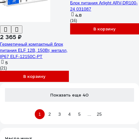
Блок питания Arlight ARV-DR100-
24 031087
4.8
(16)
В корзину
2 365 ₽
Герметичный компактный блок
питания ELF 12В, 150Вт, металл,
IP67 ELF-12150С-PT
5
(21)
В корзину
Показать еще 40
1
2
3
4
5
...
25
Часто ищут