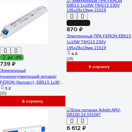
до -9%
870 ₽
Электронный ПРА FERON EB51S
1х18W T8/G13 230V
195х28х19мм 21519
4.5
до -9%
(18)
739 ₽
В корзину
Электронный
пускорегулирующий аппарат
FERON (балласт), EB51S 1х30W
3.2
T8/G13 230V, EB51S 21520
(15)
В корзину
6 612 ₽