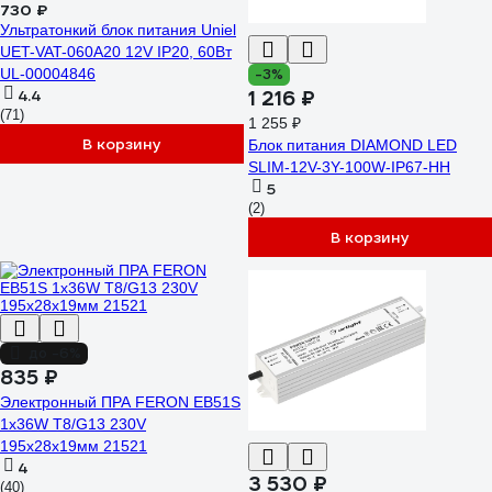
730 ₽
Ультратонкий блок питания Uniel
UET-VAT-060A20 12V IP20, 60Вт
UL-00004846
-3%
4.4
1 216 ₽
(71)
1 255 ₽
В корзину
Блок питания DIAMOND LED
SLIM-12V-3Y-100W-IP67-HH
5
(2)
В корзину
до -6%
835 ₽
Электронный ПРА FERON EB51S
1х36W T8/G13 230V
195х28х19мм 21521
4
3 530 ₽
(40)