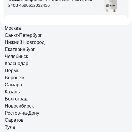
240В 4690612032436
Михаил Л.
14.04.2022
Москва
работает
Санкт-Петербург
Нижний Новгород
Екатеринбург
11 отзывов
Челябинск
Отзыв о карболитовом патроне IEK Пкб14-04-
К11 Е14, с кольцом черный EPK21-04-02-K01
Краснодар
Пермь
Воронеж
Алексей М.
27.11.2024
Самара
Соотношение цена - качество в пользу патрона. Контакты
Казань
сделаны качественно.
Волгоград
Новосибирск
Ростов-на-Дону
Саратов
Тула