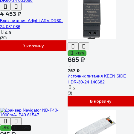
4 453 ₽
Блок питания Arlight ARV-DR60-
24 031086
4.9
(30)
В корзину
-12%
665 ₽
757 ₽
Источник питания KEEN SIDE
HDR-30-24 146682
5
(3)
В корзину
-5%
-22%