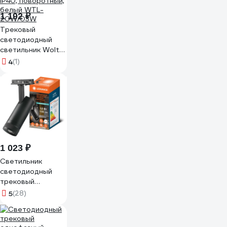
1 192 ₽
Трековый
светодиодный
светильник Wolta
20Вт, 4000К
4
(1)
дневной свет,
1600лм, защита
IP40, поворотный,
белый WTL-
20W/03W
1 023 ₽
Светильник
светодиодный
трековый
LEDVANCE
5
(28)
TRACKSP VAL 1-
PH ZM 12W840
BKRD RU LEDV