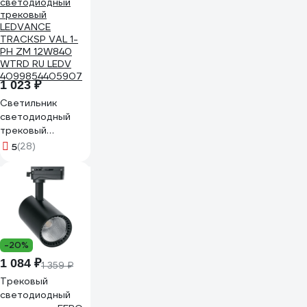
luce ST367.446.10
1 023 ₽
Светильник
светодиодный
трековый
LEDVANCE
5
(28)
TRACKSP VAL 1-
PH ZM 12W840
WTRD RU LEDV
4099854405907
-20%
1 084 ₽
1 359 ₽
Трековый
светодиодный