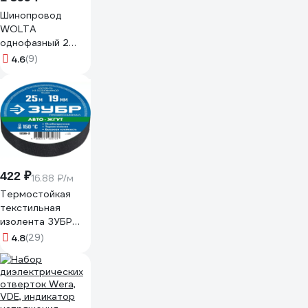
Шинопровод
WOLTA
однофазный 2
метра черный
4.6
(9)
WTL-TR2/01B
422 ₽
16.88 ₽/м
Термостойкая
текстильная
изолента ЗУБР
Авто-Жгут 19 мм х
4.8
(29)
25 м 1236-2