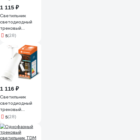
1 115 ₽
Светильник
светодиодный
трековый
LEDVANCE
5
(28)
TRACKSP VAL 1-
PH ZM 15W840
BKRD RU LEDV
4099854405921
1 116 ₽
Светильник
светодиодный
трековый
LEDVANCE
5
(28)
TRACKSP VAL 1-
PH ZM 15W840
WTRD RU LEDV