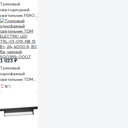
Трековый
светодиодный
светильник FERON
al128 однофазный
на шинопровод
18w 4000k 35
градусов белый,
48918
1 023 ₽
Трековый
однофазный
светильник TDM
ELECTRIC LED
5
(1)
TRL-01-015-NB 15
Вт, 24, 4000 К, 80
Ra, черный,
SQ0369-0007