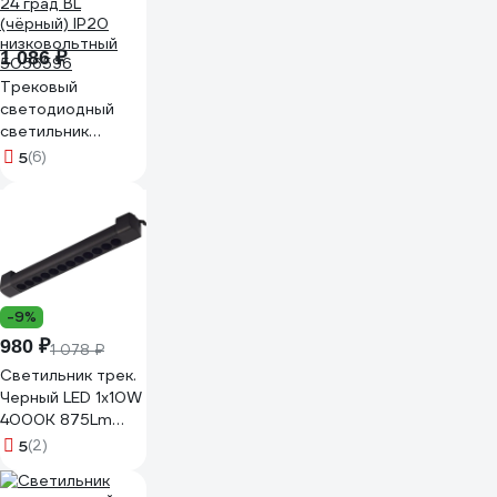
20Вт 4000K IP40
белый 580116
1 086 ₽
Трековый
светодиодный
светильник
Jazzway MTR16
5
(6)
2112 12Вт 4000K
24 град BL
(чёрный) IP20
низковольтный
5056596
-9%
980 ₽
1 078 ₽
Светильник трек.
Черный LED 1х10W
4000K 875Lm
Ra90 24 IP20
5
(2)
L387xW49xH54
170-240VV ST