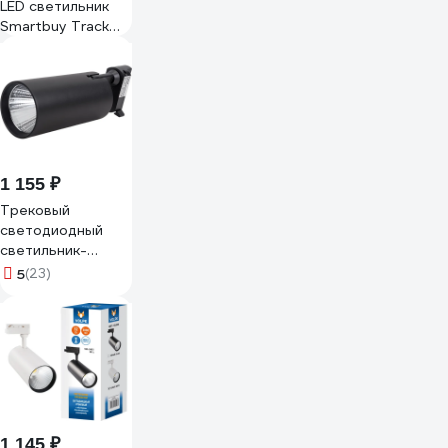
LED светильник
Smartbuy Track
COB 32w -Black
4000K/IP20 SBL-
TKBK-32W-4K
1 155 ₽
Трековый
светодиодный
светильник-
прожектор Volpe
5
(23)
ULB-Q276
32W/4000К
BLACK UL-
00005943
1 145 ₽