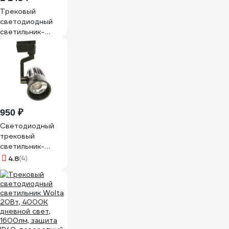
Трековый
светодиодный
светильник-
прожектор Volpe
ULB-Q276
32W/4000К
WHITE UL-
00005941
950 ₽
Светодиодный
трековый
светильник-
прожектор Volpe
4.8
(4)
ULB-Q274
30W/4000К
BLACK UL-
00005926