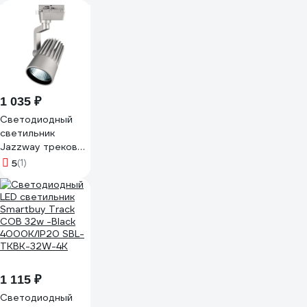
1 035 ₽
Светодиодный
светильник
Jazzway трековый
PTR 0140-2 40Вт
5
(1)
4000К IP40 24
градуса GR серый
5023765
1 115 ₽
Светодиодный