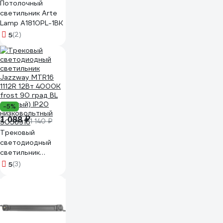
Потолочный
светильник Arte
Lamp A1810PL-1BK
5
(2)
-5%
1 088 ₽
1 140 ₽
Трековый
светодиодный
светильник
Jazzway MTR16
5
(3)
1112R 12Вт 4000K
frost 90 град BL
(чёрный) IP20
низковольтный
5056916