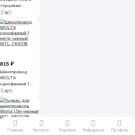
торцевая
заглушка
5
(1)
Elektrostandard
TRP-1-1-BK
черный a039506
815 ₽
Шинопровод
WOLTA
однофазный 1
метр черный
5
(8)
WTL-TR1/01B
Главная
Каталог
Корзина
Избранное
Профиль