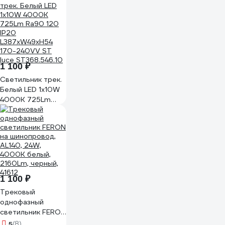
TRL-02-015-NB 15
Вт, 24, 4000 К, 90
Ra, черный
SQ0369-0021
1 100 ₽
Светильник трек.
Белый LED 1х10W
4000K 725Lm
Ra90 120 IP20
L387xW49xH54
170-240VV ST
luce ST368.546.10
1 100 ₽
Трековый
однофазный
светильник FERON
на шинопровод,
5
(8)