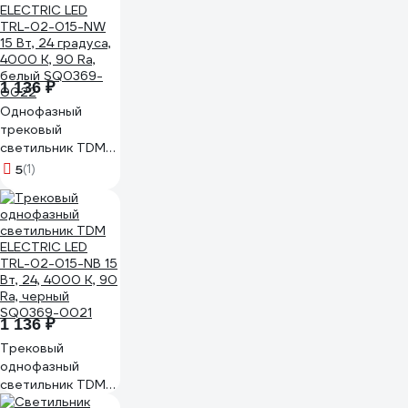
4099854405945
1 136 ₽
Однофазный
трековый
светильник TDM
ELECTRIC LED
5
(1)
TRL-02-015-NW
15 Вт, 24 градуса,
4000 К, 90 Ra,
белый SQ0369-
0022
1 136 ₽
Трековый
однофазный
светильник TDM
ELECTRIC LED