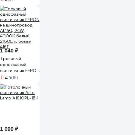
AL140, 24W,
4000К белый,
2160Lm, черный,
41612
1 040 ₽
Трековый
однофазный
светильник FERON
на шинопровод,
4.9
(18)
AL140, 24W,
4000К белый,
2160Lm, белый,
41611
1 090 ₽