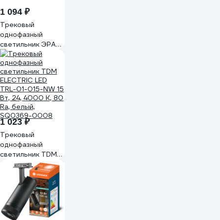
1 094 ₽
Трековый
однофазный
светильник ЭРА
TR53 1840 BK 18W
4000K 30см
Черный Б0059548
1 023 ₽
Трековый
однофазный
светильник TDM
ELECTRIC LED
TRL-01-015-NW 15
Вт, 24, 4000 К, 80
Ra, белый,
SQ0369-0008