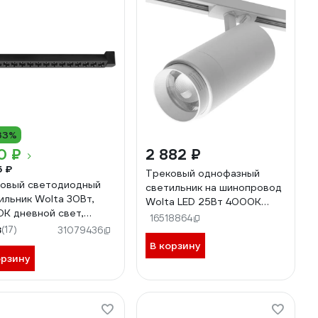
33%
10 ₽
2 882 ₽
5 ₽
Трековый однофазный
овый светодиодный
светильник на шинопровод
ильник Wolta 30Вт,
Wolta LED 25Вт 4000К
К дневной свет,
2000Лм белый WTL-
16518864
лм, степень защиты
8
(17)
25W/02W
31079436
, поворотный,
В корзину
йный, черный WTL-
орзину
/04B