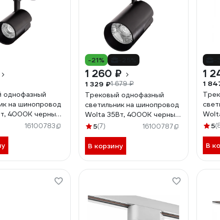
-21%
-25%
-
1 260 ₽
1 2
1 84
1 329 ₽
1 679 ₽
й однофазный
Трек
Трековый однофазный
ик на шинопровод
свет
светильник на шинопровод
Вт, 4000К черный
Wolt
Wolta 35Вт, 4000К черный
/01B
WTL
WTL-35W/01B
5
(
16100783
5
(7)
16100787
ну
В к
В корзину