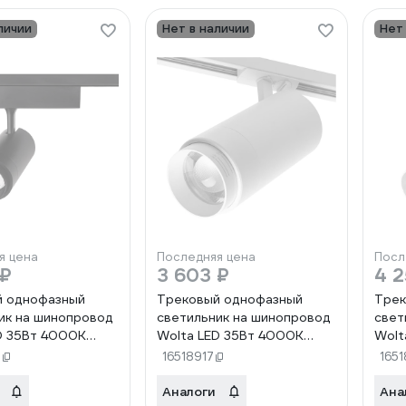
личии
Нет в наличии
Нет
я цена
Последняя цена
Посл
 ₽
3 603 ₽
4 2
й однофазный
Трековый однофазный
Трек
ик на шинопровод
светильник на шинопровод
свет
D 35Вт 4000К
Wolta LED 35Вт 4000К
Wolt
черный WTL-
2800Лм белый WTL-
3600
5
16518917
165
35W/02W
45W
Аналоги
Ана