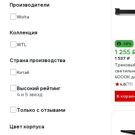
Производители
Wolta
Коллекция
-18%
WTL
1 255 
1 537 ₽
Страна производства
Трековы
светильн
Китай
4000К дн
2400лм, 
4.6
(19)
Высокий рейтинг
поворотн
4 и 5 звезд
30W/03B
В корзи
Только с отзывами
Цвет корпуса