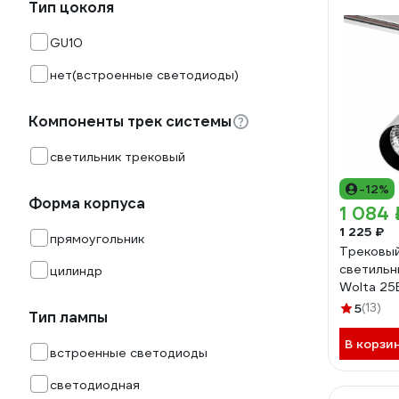
Тип цоколя
GU10
нет(встроенные светодиоды)
Компоненты трек системы
светильник трековый
-12%
Форма корпуса
1 084 
1 225 ₽
прямоугольник
Трековы
светильн
цилиндр
Wolta 25
WTL-25W
5
(13)
Тип лампы
В корзи
встроенные светодиоды
светодиодная