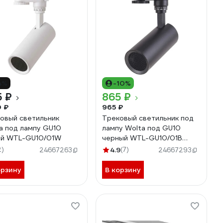
4%
-10%
5 ₽
865 ₽
0 ₽
965 ₽
овый светильник
Трековый светильник под
a под лампу GU10
лампу Wolta под GU10
ый WTL-GU10/01W
черный WTL-GU10/01В
WTL-GU10/01B
2)
4.9
(7)
24667263
24667293
орзину
В корзину