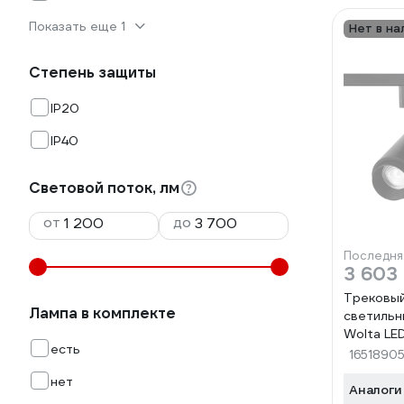
Показать еще 1
Нет в на
Степень защиты
IP20
IP40
Световой поток, лм
от
до
Последня
3 603
Трековы
Лампа в комплекте
светильн
Wolta LE
есть
2800Лм 
1651890
35W/02B
нет
Аналоги