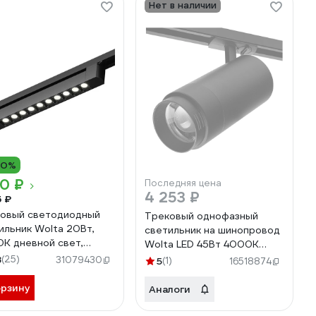
Нет в наличии
10%
70 ₽
Последняя цена
4 253 ₽
5 ₽
овый светодиодный
Трековый однофазный
ильник Wolta 20Вт,
светильник на шинопровод
К дневной свет,
Wolta LED 45Вт 4000К
лм, степень защиты
3600Лм черный WTL-
8
(25)
31079430
5
(1)
16518874
, поворотный,
45W/02B
 черный WTL-
орзину
Аналоги
/04B