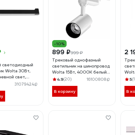
-10%
₽
899 ₽
2 1
999 ₽
Трековый однофазный
Трек
й светодиодный
светильник на шинопровод
свет
ик Wolta 30Вт,
Wolta 15Вт, 4000К белый
Wolt
евной свет,
WTL-15W/01W
WTL
4.9
(20)
5
(
16100808
защита IP40,
31079424
ый, черный WTL-
В корзину
В к
ну