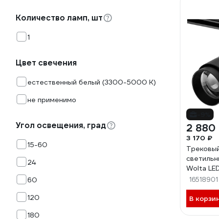
Количество ламп, шт
1
Цвет свечения
естественный белый (3300-5000 К)
не применимо
-9%
Угол освещения, град
2 880
3 170 ₽
15-60
Трековы
светильн
24
Wolta LE
2000Лм 
60
16518901
25W/02B
120
В корзи
180