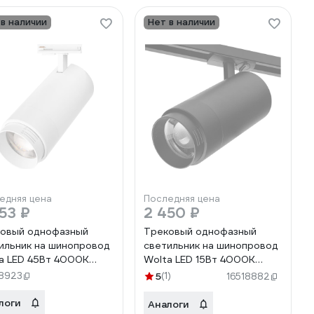
 в наличии
Нет в наличии
едняя цена
Последняя цена
53 ₽
2 450 ₽
овый однофазный
Трековый однофазный
ильник на шинопровод
светильник на шинопровод
a LED 45Вт 4000К
Wolta LED 15Вт 4000К
Лм белый WTL-
1200Лм черный WTL-
18923
5
(1)
16518882
/02W
15W/02B
логи
Аналоги