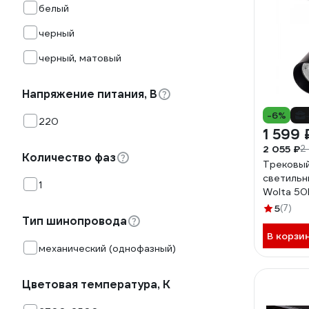
белый
черный
черный, матовый
Напряжение питания, В
-6%
220
1 599 
2 055 ₽
2 
Количество фаз
Трековы
светильн
1
Wolta 50
WTL-50W
5
(7)
Тип шинопровода
В корзи
механический (однофазный)
Цветовая температура, К