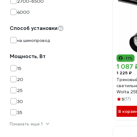
2700-6500
4000
Способ установки
на шинопровод
Мощность, Вт
-11%
1 087 
15
1 225 ₽
20
Трековы
светильн
25
Wolta 25
Дневной 
5
(17)
30
Чёрный 
В корзи
35
Показать еще 1