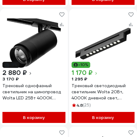
-9%
-10%
2 880 ₽
1 170 ₽
3 170 ₽
1 295 ₽
Трековый однофазный
Трековый светодиодный
светильник на шинопровод
светильник Wolta 20Вт,
Wolta LED 25Вт 4000К
4000К дневной свет,
2000Лм чёрный WTL-
1800лм, степень защиты
4.8
(25)
25W/02B
IP40, поворотный, линейный,
черный WTL-20W/04B
В корзину
В корзину