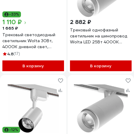
-33%
1 110 ₽
2 882 ₽
1 665 ₽
Трековый однофазный
Трековый светодиодный
светильник на шинопровод
светильник Wolta 30Вт,
Wolta LED 25Вт 4000К
4000К дневной свет,
2000Лм белый WTL-
2700лм, степень защиты
4.8
(17)
25W/02W
IP40, поворотный, линейный,
черный WTL-30W/04B
В корзину
В корзину
-12%