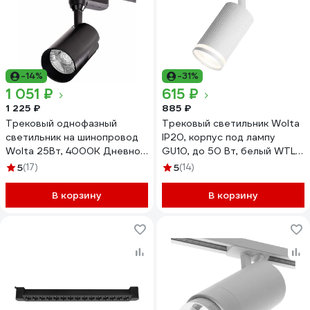
-14%
-31%
1 051 ₽
615 ₽
1 225 ₽
885 ₽
Трековый однофазный
Трековый светильник Wolta
светильник на шинопровод
IP20, корпус под лампу
Wolta 25Вт, 4000К Дневной
GU10, до 50 Вт, белый WTL-
белый свет, Чёрный WTL-
GU10/05W
5
(17)
5
(14)
25W/01B
В корзину
В корзину