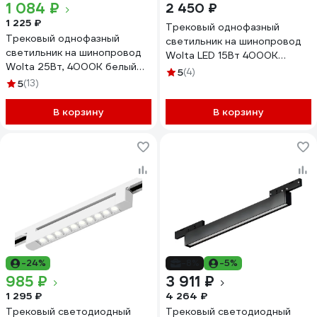
1 084 ₽
2 450 ₽
1 225 ₽
Трековый однофазный
Трековый однофазный
светильник на шинопровод
светильник на шинопровод
Wolta LED 15Вт 4000К
Wolta 25Вт, 4000К белый
1200Лм белый WTL-
5
(4)
WTL-25W/01W
5
(13)
15W/02W
В корзину
В корзину
-24%
-8%
-5%
985 ₽
3 911 ₽
1 295 ₽
4 264 ₽
Трековый светодиодный
Трековый светодиодный