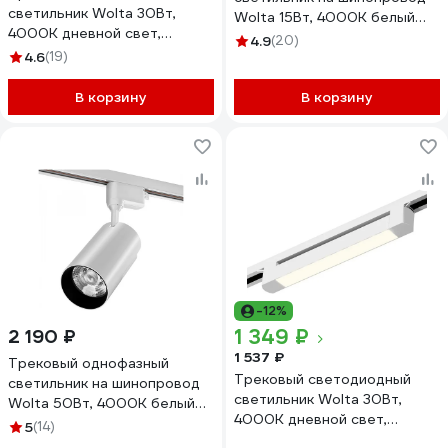
светильник Wolta 30Вт,
Wolta 15Вт, 4000К белый
4000К дневной свет,
WTL-15W/01W
4.9
(20)
2400лм, защита IP40,
4.6
(19)
поворотный, черный WTL-
30W/03B
В корзину
В корзину
-12%
1 349 ₽
2 190 ₽
1 537 ₽
Трековый однофазный
Трековый светодиодный
светильник на шинопровод
светильник Wolta 30Вт,
Wolta 50Вт, 4000К белый
4000К дневной свет,
WTL-50W/01W
5
(14)
2400лм, защита IP40,