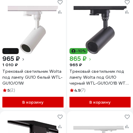
-4%
-10%
965 ₽
865 ₽
1 010 ₽
965 ₽
Трековый светильник Wolta
Трековый светильник под
под лампу GU10 белый WTL-
лампу Wolta под GU10
GU10/01W
черный WTL-GU10/01В WTL-
GU10/01B
5
(2)
4.9
(7)
В корзину
В корзину