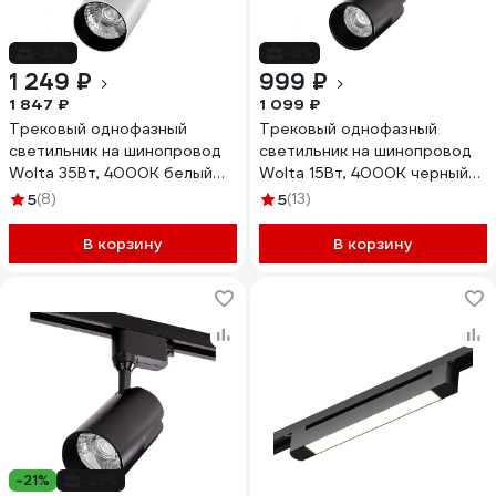
-32%
-9%
1 249 ₽
999 ₽
1 847 ₽
1 099 ₽
Трековый однофазный
Трековый однофазный
светильник на шинопровод
светильник на шинопровод
Wolta 35Вт, 4000К белый
Wolta 15Вт, 4000К черный
WTL-35W/01W
WTL-15W/01B
5
(8)
5
(13)
В корзину
В корзину
-21%
-25%