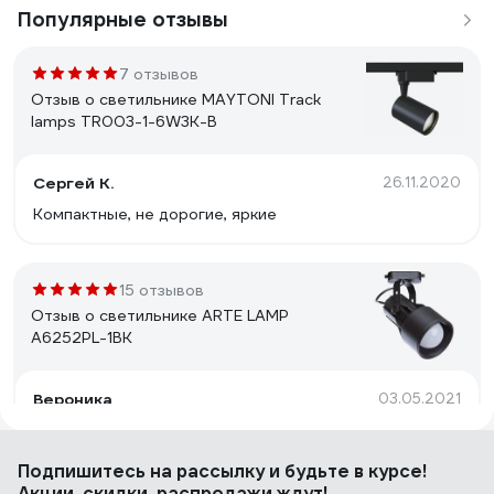
Популярные отзывы
7 отзывов
Отзыв о светильнике MAYTONI Track
lamps TR003-1-6W3K-B
Сергей К.
26.11.2020
Компактные, не дорогие, яркие
15 отзывов
Отзыв о светильнике ARTE LAMP
A6252PL-1BK
Вероника
03.05.2021
Отличные треки за свою цену. Лампочки использовали
светодиодные плоские 11 Вт, 6 треков вполне
Подпишитесь
на рассылку
и будьте в курсе!
достаточно на рабочую зону готовки
Акции, скидки, распродажи ждут!