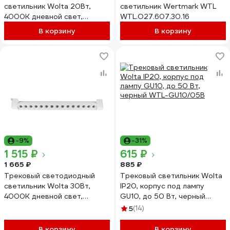
светильник Wolta 20Вт,
светильник Wertmark WTL
4000К дневной свет,
WTL.O27.607.30.16
1800лм, степень защиты
В корзину
В корзину
IP40, поворотный, линейный,
белый WTL-20W/04W
-9%
-31%
1 515 ₽
615 ₽
1 665 ₽
885 ₽
Трековый светодиодный
Трековый светильник Wolta
светильник Wolta 30Вт,
IP20, корпус под лампу
4000К дневной свет,
GU10, до 50 Вт, черный
2700лм, степень защиты
WTL-GU10/05B
5
(14)
IP40, поворотный, линейный,
белый WTL-30W/04W
В корзину
В корзину