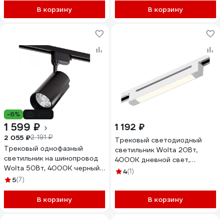
поворотный, линейный,
В корзину
В корзину
белый WTL-30W/03W
-6%
-27%
1 599 ₽
1 192 ₽
2 055 ₽
2 191 ₽
Трековый светодиодный
Трековый однофазный
светильник Wolta 20Вт,
светильник на шинопровод
4000К дневной свет,
Wolta 50Вт, 4000К черный
1600лм, защита IP40,
4
(1)
WTL-50W/01B
поворотный, белый WTL-
5
(7)
20W/03W
В корзину
В корзину