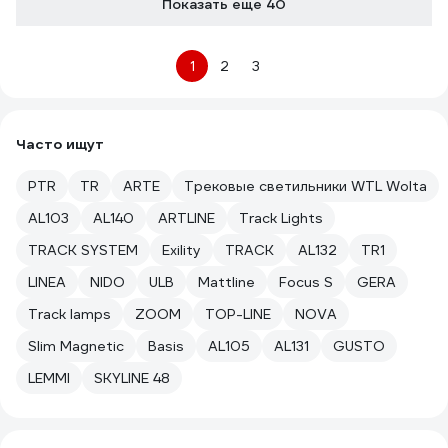
Показать еще 40
1
2
3
Часто ищут
PTR
TR
ARTE
Трековые светильники WTL Wolta
AL103
AL140
ARTLINE
Track Lights
TRACK SYSTEM
Exility
TRACK
AL132
TR1
LINEA
NIDO
ULB
Mattline
Focus S
GERA
Track lamps
ZOOM
TOP-LINE
NOVA
Slim Magnetic
Basis
AL105
AL131
GUSTO
LEMMI
SKYLINE 48