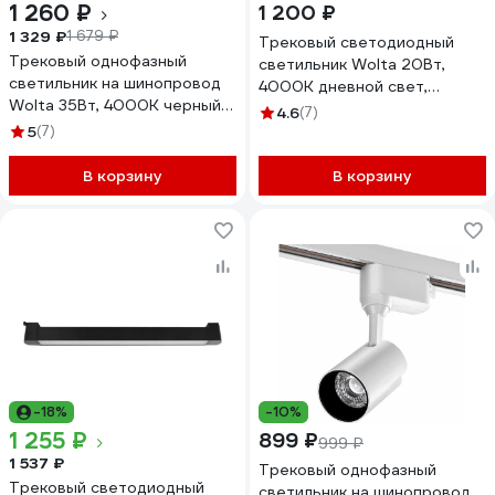
1 260 ₽
1 200 ₽
1 329 ₽
1 679 ₽
Трековый светодиодный
Трековый однофазный
светильник Wolta 20Вт,
светильник на шинопровод
4000К дневной свет,
Wolta 35Вт, 4000К черный
1600лм, защита IP40,
4.6
(7)
WTL-35W/01B
поворотный, черный WTL-
5
(7)
20W/03B
В корзину
В корзину
-18%
-10%
1 255 ₽
899 ₽
999 ₽
1 537 ₽
Трековый однофазный
Трековый светодиодный
светильник на шинопровод