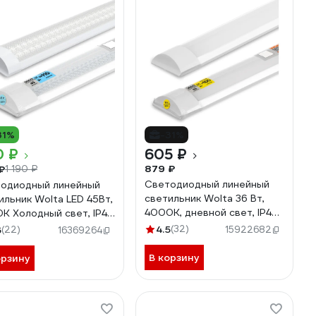
31%
-31%
0 ₽
605 ₽
879 ₽
₽
1 190 ₽
Светодиодный линейный
одиодный линейный
светильник Wolta 36 Вт,
ильник Wolta LED 45Вт,
4000К, дневной свет, IP40
К Холодный свет, IP40
WLFS36W03
W45W04
4.5
(32)
6
(22)
15922682
16369264
В корзину
орзину