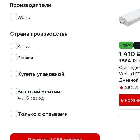
Производители
Wolta
Страна производства
-19%
Китай
1 410 
Россия
1 564 ₽
1 
Светодио
Купить упаковкой
Wolta LE
Дневной 
Лм WPL36
4.5
(63)
Высокий рейтинг
4 и 5 звезд
В корзи
Только с отзывами
Показать 1 036 товаров