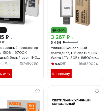
19%
-20%
15 ₽
3 267 ₽
5 ₽
3 439 ₽
4 067 ₽
одиодный прожектор
Уличный консольный
a 150Вт, 5700К
светодиодный светильник
дный белый свет, IK08,
Wolta LED 150Вт 16500лм
/Вт, IP65 WFL-
5700К Холодный свет IP65
5
(500)
15749078
4.5
(58)
16482004
W/06
STL-150W/04
орзину
В корзину