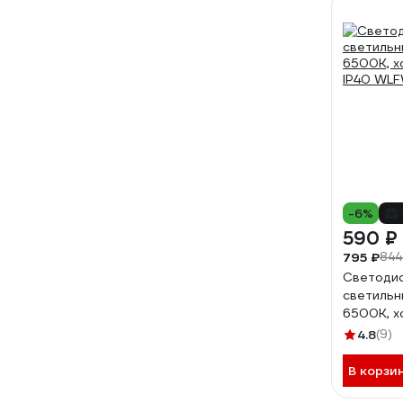
-6%
590 ₽
795 ₽
844
Светоди
светильни
6500К, х
IP40 WL
4.8
(9)
В корзи