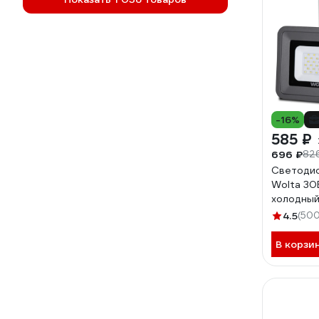
-16%
585 ₽
696 ₽
82
Светоди
Wolta 30
холодный 
серый W
4.5
(500
В корзи