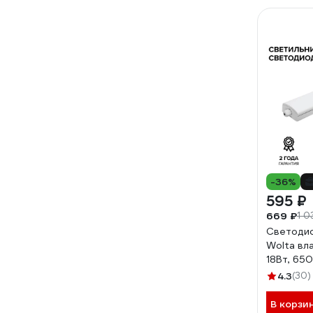
-36%
595 ₽
669 ₽
1 0
Светодио
Wolta вл
18Вт, 65
белый све
4.3
(30)
WPL18-6.
В корзи