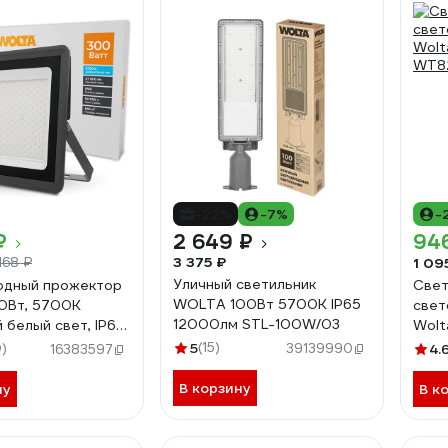
-22%
-7%
-
₽
2 649 ₽
94
3 375 ₽
1 09
168 ₽
Уличный светильник
одный прожектор
Свет
WOLTA 100Вт 5700К IP65
0Вт, 5700К
свет
12000лм STL-100W/03
 белый свет, IP65,
Wolt
-300W/06
WT8
5
(15)
)
39139990
4.
16383597
В корзину
ну
В к