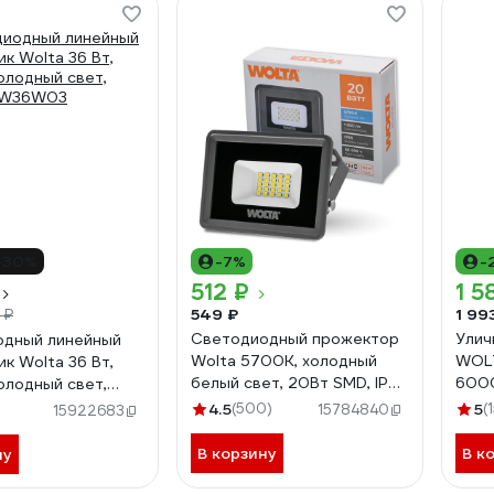
-30%
-7%
-
512 ₽
1 5
549 ₽
1 99
 ₽
Светодиодный прожектор
Улич
одный линейный
Wolta 5700K, холодный
WOLT
к Wolta 36 Вт,
белый свет, 20Вт SMD, IP
600
олодный свет,
65, IK08, WFL-20W/06
FW36W03
4.5
(500)
5
(
15784840
15922683
В корзину
В к
ну