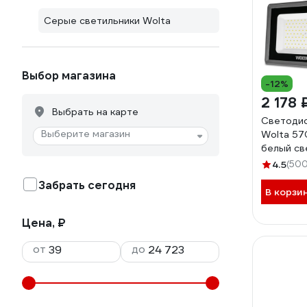
Серые светильники Wolta
Выбор магазина
-12%
2 178 
Выбрать на карте
Светоди
Выберите магазин
Wolta 57
белый све
SMD IP 6
4.5
(500
100W/06
Забрать сегодня
В корзи
Цена, ₽
от
до