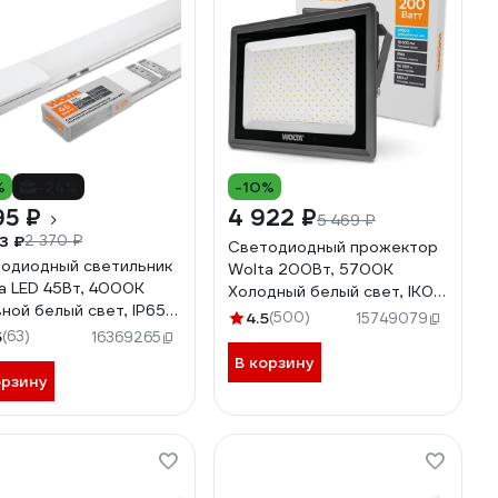
%
-24%
-10%
95 ₽
4 922 ₽
5 469 ₽
3 ₽
2 370 ₽
Светодиодный прожектор
одиодный светильник
Wolta 200Вт, 5700К
a LED 45Вт, 4000К
Холодный белый свет, IK08,
ной белый свет, IP65
90лм/Вт, IP65 WFL-
4.5
(500)
15749079
8-4K150-01
200W/06
5
(63)
16369265
В корзину
орзину