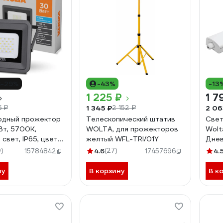
-29%
-43%
-13
1 225 ₽
1 7
1 345 ₽
2 06
6 ₽
2 152 ₽
одный прожектор
Телескопический штатив
Свет
Вт, 5700K,
WOLTA, для прожекторов
Wolt
свет, IP65, цвет
желтый WFL-TRI/01Y
Днев
FL-30W/06
WPL4
)
4.6
(27)
4.
15784842
17457696
ну
В корзину
В к