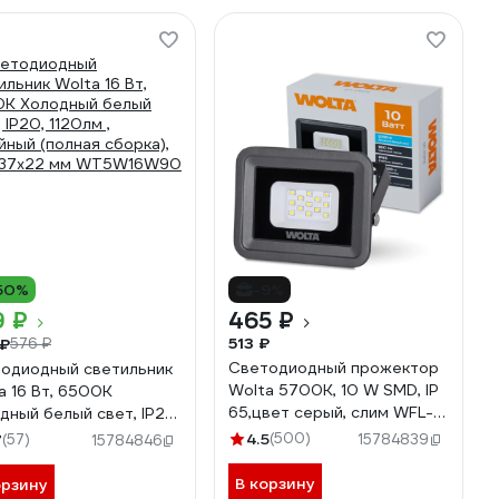
50%
-9%
9 ₽
465 ₽
513 ₽
 ₽
576 ₽
Светодиодный прожектор
одиодный светильник
Wolta 5700K, 10 W SMD, IP
a 16 Вт, 6500К
65,цвет серый, слим WFL-
дный белый свет, IP20,
10W\/06 WFL-10W/06
лм , линейный (полная
4.5
(500)
7
(57)
15784839
15784846
ка), 874х37х22 мм
W16W90
В корзину
орзину