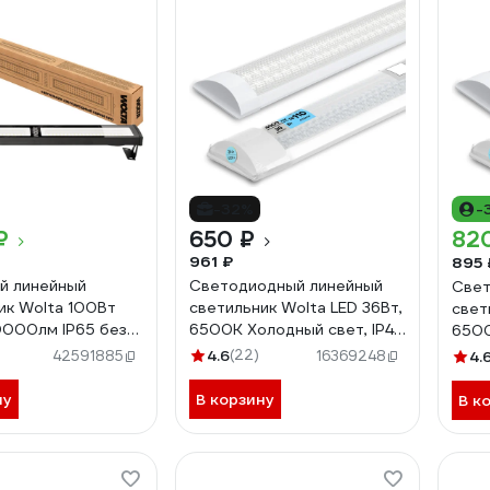
-32%
-
₽
650 ₽
82
961 ₽
895 
й линейный
Светодиодный линейный
Свет
ик Wolta 100Вт
светильник Wolta LED 36Вт,
свет
000лм IP65 без
6500К Холодный свет, IP40
6500
ии UFOS-100W/03
WLFW36W04
WLF
4.6
(22)
42591885
16369248
4.
ну
В корзину
В к