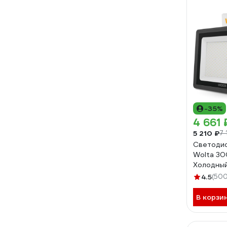
-35%
4 661 
5 210 ₽
7 
Светоди
Wolta 30
Холодный
SMD WFL
4.5
(500
В корзи