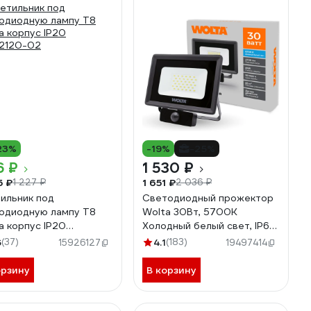
23%
-19%
-25%
6 ₽
1 530 ₽
5 ₽
1 651 ₽
1 227 ₽
2 036 ₽
ильник под
Светодиодный прожектор
одиодную лампу T8
Wolta 30Вт, 5700К
a корпус IP20
Холодный белый свет, IP65,
2120-02
с датчиком движения 2700
6
(37)
4.1
(183)
15926127
19497414
лм WFL-30W/06S
орзину
В корзину