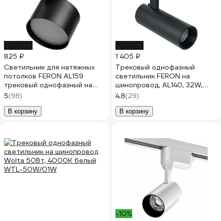
до -28%
до -35%
825 ₽
1 405 ₽
Светильник для натяжных
Трековый однофазный
потолков FERON AL159
светильник FERON на
трековый однофазный на
шинопровод, AL140, 32W,
шинопровод под лампу
4000К белый, 2880Lm,
5
(98)
4.8
(29)
GX53, черный, 41367
черный, 41614
В корзину
В корзину
-10%