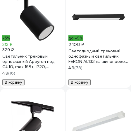
-5%
до -9%
313 ₽
2 100 ₽
329 ₽
Светодиодный трековый
Светильник трековый,
однофазный светильник
однофазный Apeyron под
FERON AL132 на шинопровод
GU10, max 15Вт, IP20,
30W 4000K 120 градусов
4.9
(78)
Φ56x85x136мм, черный,
черный 48382
4.9
(16)
пластик, с адаптером, без
лампы 16-72
В корзину
В корзину