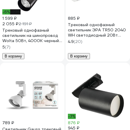
-6%
-27%
1 599 ₽
885 ₽
2 055 ₽
2 191 ₽
Трековый однофазный
светильник ЭРА TR50 2040
Трековый однофазный
WH светодиодный 20Вт
светильник на шинопровод
4000К белый Б0054167
Wolta 50Вт, 4000К черный
4.9
(20)
WTL-50W/01B
5
(7)
В корзину
В корзину
-7%
789 ₽
876 ₽
945 ₽
Светильник Gauss трековый