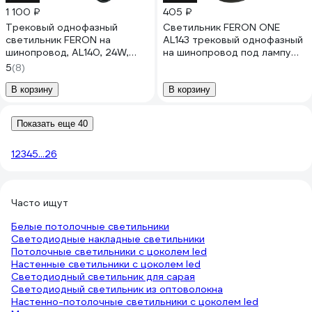
1 100 ₽
405 ₽
Трековый однофазный
Светильник FERON ONE
светильник FERON на
AL143 трековый однофазный
шинопровод, AL140, 24W,
на шинопровод под лампу
4000К белый, 2160Lm,
GX53, черный, 51214
5
(8)
черный, 41612
В корзину
В корзину
Показать еще 40
1
2
3
4
5
...
26
Часто ищут
Белые потолочные светильники
Светодиодные накладные светильники
Потолочные светильники с цоколем led
Настенные светильники с цоколем led
Светодиодный светильник для сарая
Светодиодный светильник из оптоволокна
Настенно-потолочные светильники с цоколем led