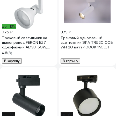
до -13%
775 ₽
879 ₽
Трековый светильник на
Трековый однофазный
шинопровод FERON E27,
светильник ЭРА TR520 COB
однофазный AL193, 50W,
WH 20 ватт 4000К 1400Лм
230V, белый, корпус сталь
белый Б0049052
4.6
(8)
41597
В корзину
В корзину
до -5%
до -6%