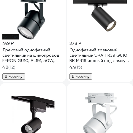
до -24%
449 ₽
378 ₽
Трековый однофазный
Однофазный трековый
светильник на шинопровод
светильник ЭРА TR39 GU10
FERON GU10, AL191, 50W,
BK MR16 черный под лампу
230V, черный 41592
Б0053310
4.8
(12)
4.4
(15)
В корзину
В корзину