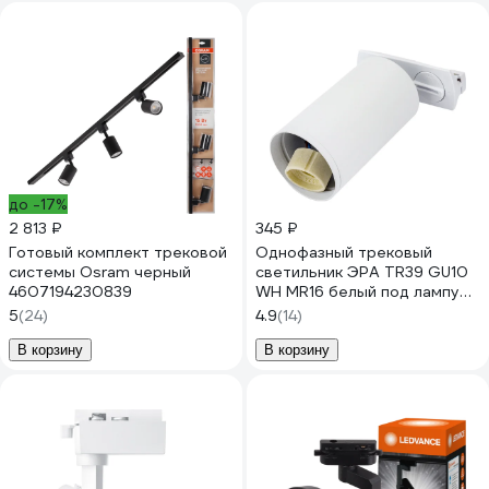
до -17%
2 813 ₽
345 ₽
Готовый комплект трековой
Однофазный трековый
системы Osram черный
светильник ЭРА TR39 GU10
4607194230839
WH MR16 белый под лампу
Б0053309
5
(24)
4.9
(14)
В корзину
В корзину