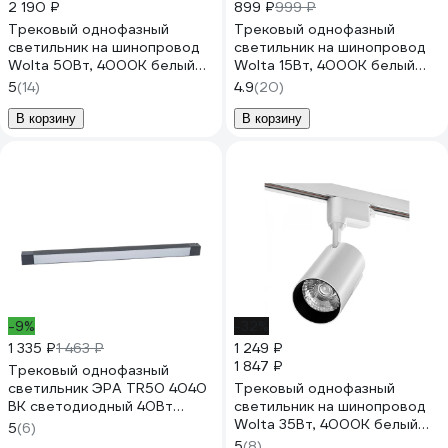
2 190 ₽
899 ₽
999 ₽
Трековый однофазный
Трековый однофазный
светильник на шинопровод
светильник на шинопровод
Wolta 50Вт, 4000К белый
Wolta 15Вт, 4000К белый
WTL-50W/01W
WTL-15W/01W
5
(14)
4.9
(20)
В корзину
В корзину
-9%
-32%
1 335 ₽
1 463 ₽
1 249 ₽
1 847 ₽
Трековый однофазный
светильник ЭРА TR50 4040
Трековый однофазный
BK светодиодный 40Вт
светильник на шинопровод
4000K черный Б0054170
Wolta 35Вт, 4000К белый
5
(6)
WTL-35W/01W
5
(8)