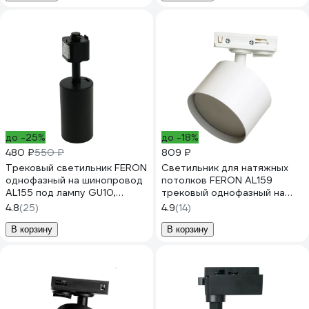
до -25%
до -18%
480 ₽
550 ₽
809 ₽
Трековый светильник FERON
Светильник для натяжных
однофазный на шинопровод
потолков FERON AL159
AL155 под лампу GU10,
трековый однофазный на
черный 32474
шинопровод под лампу
4.8
(25)
4.9
(14)
GX53, белый 41366
В корзину
В корзину