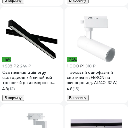
белый, 51179
В корзину
В корзину
-14%
-24%
1 938 ₽
2 244 ₽
1 000 ₽
1 318 ₽
Светильник truEnergy
Трековый однофазный
светодиодный линейный
светильник FERON на
трековый равномерного
шинопровод, AL140, 32W,
свечения однофазный
4000К белый, 2880Lm,
4.8
(12)
4.8
(15)
поворотный 27W 4000K
белый, 41613
L588мм алюминий черный
В корзину
В корзину
24003