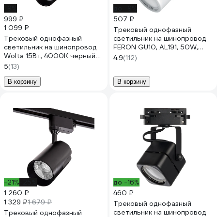
-9%
до -9%
999 ₽
507 ₽
1 099 ₽
Трековый однофазный
Трековый однофазный
светильник на шинопровод
светильник на шинопровод
FERON GU10, AL191, 50W,
Wolta 15Вт, 4000К черный
230V, белый 41591
4.9
(112)
WTL-15W/01B
5
(13)
В корзину
В корзину
-21%
-25%
до -16%
1 260 ₽
460 ₽
1 329 ₽
1 679 ₽
Трековый однофазный
светильник на шинопровод
Трековый однофазный