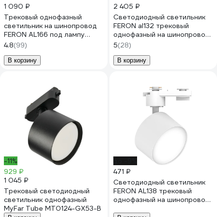
1 090 ₽
2 405 ₽
Трековый однофазный
Светодиодный светильник
светильник на шинопровод
FERON al132 трековый
FERON AL166 под лампу
однофазный на шинопровод
GX70, черный 48545
40w 4000k 120 градусов
4.8
(99)
5
(28)
черный серия mattline
48723
В корзину
В корзину
-11%
до -9%
929 ₽
471 ₽
1 045 ₽
Светодиодный светильник
Трековый светодиодный
FERON AL138 трековый
светильник однофазный
однофазный на шинопровод
MyFar Tube MT0124-GX53-B
12W 4000K 110 градусов