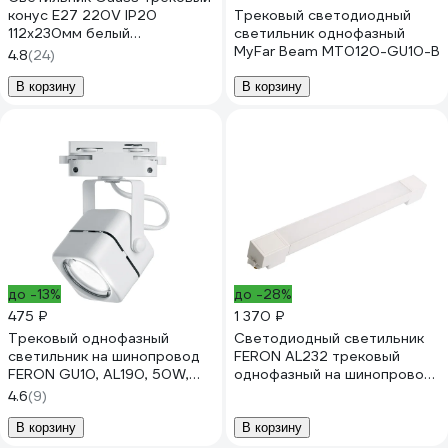
конус E27 220V IP20
Трековый светодиодный
112х230мм белый
светильник однофазный
однофазный TR014
MyFar Beam MT0120-GU10-B
4.8
(24)
В корзину
В корзину
до -13%
до -28%
475 ₽
1 370 ₽
Трековый однофазный
Светодиодный светильник
светильник на шинопровод
FERON AL232 трековый
FERON GU10, AL190, 50W,
однофазный на шинопровод
230V, белый 41589
20W 4000K 120 градусов
4.6
(9)
белый серия MattFold, 51853
В корзину
В корзину