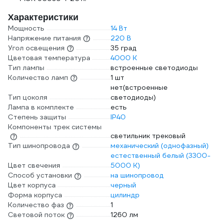
Характеристики
Мощность
14 Вт
Напряжение питания
220 В
Угол освещения
35 град
Цветовая температура
4000 К
Тип лампы
встроенные светодиоды
Количество ламп
1 шт
нет(встроенные
Тип цоколя
светодиоды)
Лампа в комплекте
есть
Степень защиты
IP40
Компоненты трек системы
светильник трековый
Тип шинопровода
механический (однофазный)
естественный белый (3300-
Цвет свечения
5000 К)
Способ установки
на шинопровод
Цвет корпуса
черный
Форма корпуса
цилиндр
Количество фаз
1
Световой поток
1260 лм