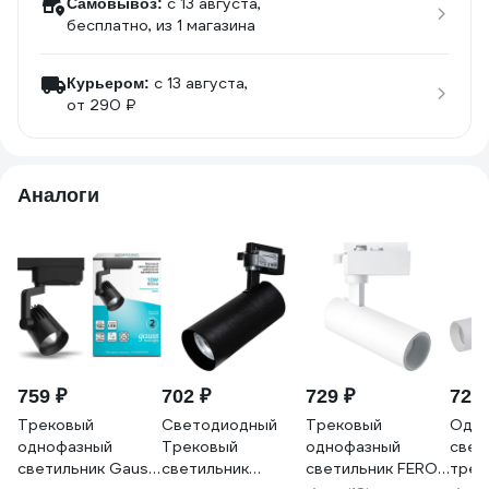
c 13 августа,
Самовывоз:
бесплатно
, из 1 магазина
c 13 августа,
Курьером:
от 290 ₽
Аналоги
759 ₽
702 ₽
729 ₽
720 
Трековый
Светодиодный
Трековый
Одно
однофазный
Трековый
однофазный
свет
светильник Gauss
светильник
светильник FERON
трек