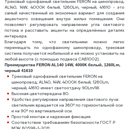
Трековый однофазный светильник FERON на шинопровод,
AL140, 14W, 4000К белый, 1260Lm, черный, 41610 - это
самый качественный из экономных вариант для создания
акцентного освещения внутри жилых помещения. Они
позволяют регулировать направление угла светового
потока и расставить акценты на определённых деталях
интерьера.
Благодаря тому, что светильники можно легко
перемещать по однофазному шинопроводу, трековая
система получается мобильной и её можно установить на
любой высоте (с помощью подвеса CAB1002).
Преимущества FERON AL140 14W, 4000К белый, 1260Lm,
черный 41610
Трековый однофазный светильник FERON на
шинопровод, AL140, 14W, 4000К белый, 1260Lm,
черный, 41610 имеет светоотдачу 90Lm/W.
Высокая цветопередача 80.
Удобство регулировки направления светового луча:
светильник вращается на 360º по горизонтальной оси
и на 90º по вертикальной оси.
Простой монтаж и надежная фиксация.
Соответствие требованиям безопасности ГОСТ Р
МЭК 60598-1-2011.