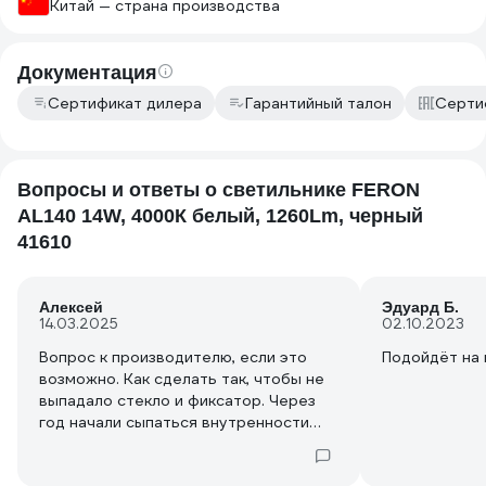
Китай — страна производства
Документация
Сертификат дилера
Гарантийный талон
Серти
Вопросы и ответы о светильнике FERON
AL140 14W, 4000К белый, 1260Lm, черный
41610
Алексей
Эдуард Б.
14.03.2025
02.10.2023
Вопрос к производителю, если это
Подойдёт на 
возможно. Как сделать так, чтобы не
выпадало стекло и фиксатор. Через
год начали сыпаться внутренности
(стекло и фиксатор) на пол почти из
каждого светильника. У нас их 15.