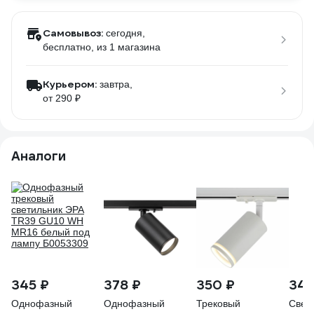
Самовывоз:
сегодня,
бесплатно
, из 1 магазина
Курьером:
завтра,
от 290 ₽
Аналоги
345 ₽
378 ₽
350 ₽
340
Однофазный
Однофазный
Трековый
Свет