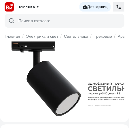
Москва
Для юрлиц
Поиск в каталоге
Главная
/
Электрика и свет
/
Светильники
/
Трековые
/
Apeyr