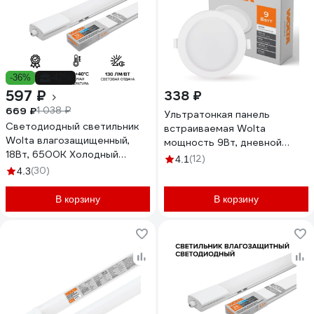
-36%
-42%
597 ₽
338 ₽
669 ₽
1 038 ₽
Ультратонкая панель
Светодиодный светильник
встраиваемая Wolta
Wolta влагозащищенный,
мощность 9Вт, дневной
18Вт, 6500К Холодный
белый свет 4000К, IP40,
(12)
4.1
белый свет, IK08, IP65
световой поток 720лм,
(30)
4.3
WPL18-6.5K60-01
светодиодный светильник
DLUS-9W-4K
В корзину
В корзину