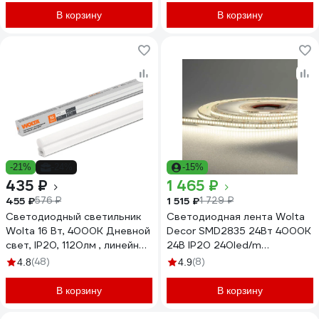
В корзину
В корзину
-21%
-24%
-15%
435 ₽
1 465 ₽
455 ₽
1 515 ₽
576 ₽
1 729 ₽
Светодиодный светильник
Светодиодная лента Wolta
Wolta 16 Вт, 4000К Дневной
Decor SMD2835 24Вт 4000К
свет, IP20, 1120лм , линейный
24В IP20 240led/m
(полная сборка), 874х37х22
WLS2835-
(48)
(8)
4.8
4.9
мм WT5S16W90
24W/4000/24H240-01
В корзину
В корзину