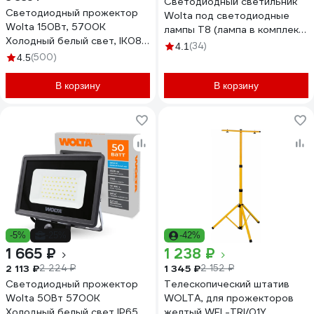
Светодиодный светильник
Светодиодный прожектор
Wolta под светодиодные
Wolta 150Вт, 5700К
лампы T8 (лампа в комплект
Холодный белый свет, IK08,
не входит) IP65, мощность
(34)
4.1
90лм/Вт, IP65 WFL-150W/06
(500)
до 40Вт WT8-01
4.5
В корзину
В корзину
-5%
-25%
-42%
1 665 ₽
1 238 ₽
2 113 ₽
1 345 ₽
2 224 ₽
2 152 ₽
Светодиодный прожектор
Телескопический штатив
Wolta 50Вт 5700К
WOLTA, для прожекторов
Холодный белый свет IP65 с
желтый WFL-TRI/01Y