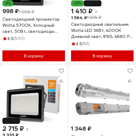
-9%
-19%
-27%
1 410 ₽
998 ₽
1 095 ₽
1 564 ₽
1 935 ₽
Светодиодный прожектор
Светодиодный светильник
Wolta 5700K, Холодный
Wolta LED 36Вт, 4000К
свет, 50Вт, светодиоды
Дневной свет, IP65, 4680 Лм
SMD, IP65, цвет серый WFL-
(500)
4.5
WPL36-4K120-01
50W/06
(63)
4.5
В корзину
В корзину
-19%
2 715 ₽
1 348 ₽
3 335 ₽