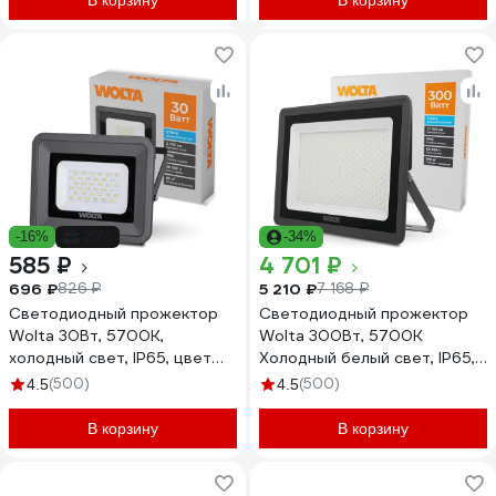
В корзину
В корзину
-16%
-29%
-34%
585 ₽
4 701 ₽
696 ₽
5 210 ₽
826 ₽
7 168 ₽
Светодиодный прожектор
Светодиодный прожектор
Wolta 30Вт, 5700K,
Wolta 300Вт, 5700К
холодный свет, IP65, цвет
Холодный белый свет, IP65,
серый WFL-30W/06
SMD WFL-300W/06
(500)
(500)
4.5
4.5
В корзину
В корзину