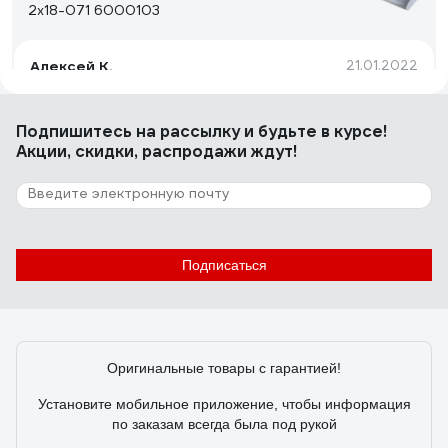
2х18-071 6000103
Алексей К.
21.01.2022
Хорошо собран. Нет бестолковых боковых
пластмассовых крышек подпорок для рассеивателя в
Подпишитесь
на рассылку
и будьте в курсе!
торцах светильника. Такие штуки вечно сохли,
Акции, скидки, распродажи ждут!
трескались и отваливались, а рассеиватель падал и
разбивался. Сейчас такого в этом светильнике нет.
6 отзывов
Отзыв о светильнике Elektrostandard 2194
MR16, SL/WH зеркальный/белый a036801
Подписаться
Анастасия О.
09.03.2021
Мне понравились
Оригинальные товары с гарантией!
Установите мобильное приложение, чтобы информация
по заказам всегда была под рукой