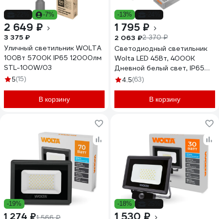
-22%
-7%
-13%
-24%
2 649 ₽
1 795 ₽
3 375 ₽
2 063 ₽
2 370 ₽
Уличный светильник WOLTA
Светодиодный светильник
100Вт 5700К IP65 12000лм
Wolta LED 45Вт, 4000К
STL-100W/03
Дневной белый свет, IP65
WPL48-4K150-01
(15)
5
(63)
4.5
В корзину
В корзину
-19%
-18%
-25%
1 530 ₽
1 274 ₽
1 566 ₽