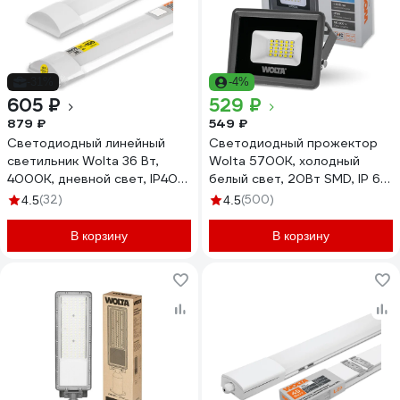
-31%
-4%
605 ₽
529 ₽
879 ₽
549 ₽
Светодиодный линейный
Светодиодный прожектор
светильник Wolta 36 Вт,
Wolta 5700K, холодный
4000К, дневной свет, IP40
белый свет, 20Вт SMD, IP 65,
WLFS36W03
IK08, WFL-20W/06
(32)
(500)
4.5
4.5
В корзину
В корзину