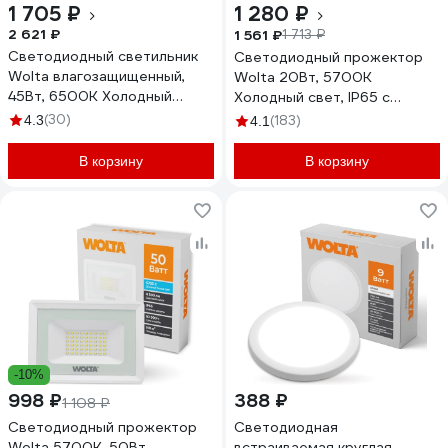
1 705 ₽
1 280 ₽
2 621 ₽
1 561 ₽
1 713 ₽
Светодиодный светильник
Светодиодный прожектор
Wolta влагозащищенный,
Wolta 20Вт, 5700К
45Вт, 6500К Холодный
Холодный свет, IP65 с
белый свет, IP65 WPL48-
датчиком движения 1800 Лм
(30)
4.3
(183)
4.1
6.5K150-01
WFL-20W/06S
В корзину
В корзину
-10%
998 ₽
388 ₽
1 108 ₽
Светодиодный прожектор
Светодиодная
Wolta 5700K, 50Вт
встраиваемая круглая