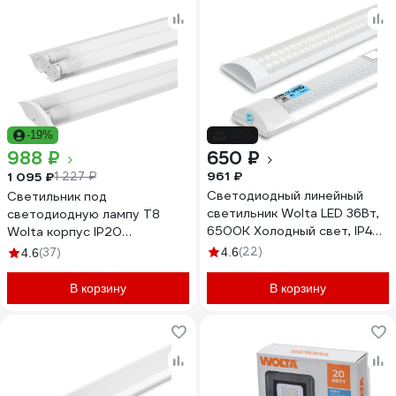
-19%
-32%
988 ₽
650 ₽
961 ₽
1 095 ₽
1 227 ₽
Светодиодный линейный
Светильник под
светильник Wolta LED 36Вт,
светодиодную лампу T8
6500К Холодный свет, IP40
Wolta корпус IP20
WLFW36W04
WT82120-02
(22)
(37)
4.6
4.6
В корзину
В корзину