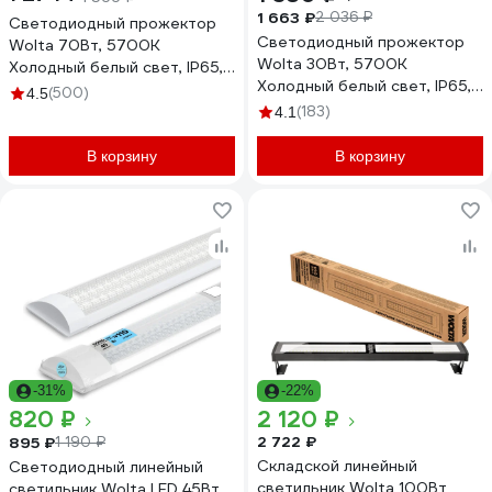
1 663 ₽
2 036 ₽
Светодиодный прожектор
Светодиодный прожектор
Wolta 70Вт, 5700К
Wolta 30Вт, 5700К
Холодный белый свет, IP65,
Холодный белый свет, IP65,
IK08, 90лм/Вт WFL-70W/06
(500)
4.5
с датчиком движения 2700
(183)
4.1
лм WFL-30W/06S
В корзину
В корзину
-31%
-22%
820 ₽
2 120 ₽
2 722 ₽
895 ₽
1 190 ₽
Складской линейный
Светодиодный линейный
светильник Wolta 100Вт
светильник Wolta LED 45Вт,