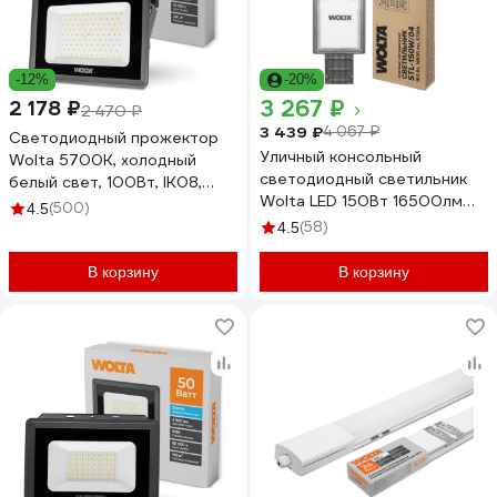
-12%
-20%
3 267 ₽
2 178 ₽
2 470 ₽
3 439 ₽
4 067 ₽
Светодиодный прожектор
Уличный консольный
Wolta 5700K, холодный
светодиодный светильник
белый свет, 100Вт, IK08,
Wolta LED 150Вт 16500лм
SMD IP 65, серый WFL-
(500)
4.5
5700К Холодный свет IP65
100W/06
(58)
4.5
STL-150W/04
В корзину
В корзину