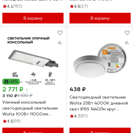
датчиком движения 4500 лм
(183)
(27)
4.1
4.6
WFL-50W/06S
В корзину
В корзину
-24%
2 771 ₽
438 ₽
3 110 ₽
3 630 ₽
Светодиодный светильник
Уличный консольный
Wolta 25Вт 4000К дневной
светодиодный светильник
свет IP65 1440Лм круг
Wolta 100Вт 11000лм
LCL04-25W-R01-4K
(87)
4.7
5700К Холодный свет IP65
(58)
4.5
STL-100W/04