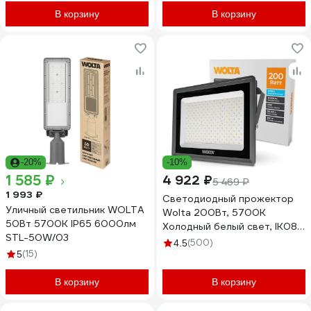
В корзину
В корзину
-20%
-10%
1 585 ₽
4 922 ₽
5 469 ₽
1 993 ₽
Светодиодный прожектор
Уличный светильник WOLTA
Wolta 200Вт, 5700К
50Вт 5700К IP65 6000лм
Холодный белый свет, IK08,
STL-50W/03
90лм/Вт, IP65 WFL-
(500)
4.5
(15)
200W/06
5
В корзину
В корзину