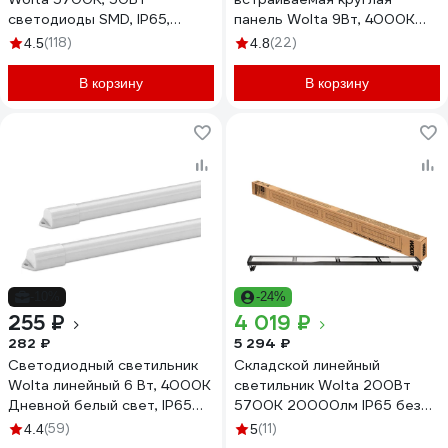
светодиоды SMD, IP65,
панель Wolta 9Вт, 4000К
белый WFL-50W/06W
Дневной белый свет, IP40,
(118)
(22)
4.5
4.8
720лм, с регулировкой под
отверстие от 50 до 100 мм
В корзину
В корзину
DLUS04-9W-4K
-10%
-24%
255 ₽
4 019 ₽
282 ₽
5 294 ₽
Светодиодный светильник
Складской линейный
Wolta линейный 6 Вт, 4000К
светильник Wolta 200Вт
Дневной белый свет, IP65
5700K 20000лм IP65 без
WT4S6W
пульсации UFOS-200W/03
(59)
(11)
4.4
5