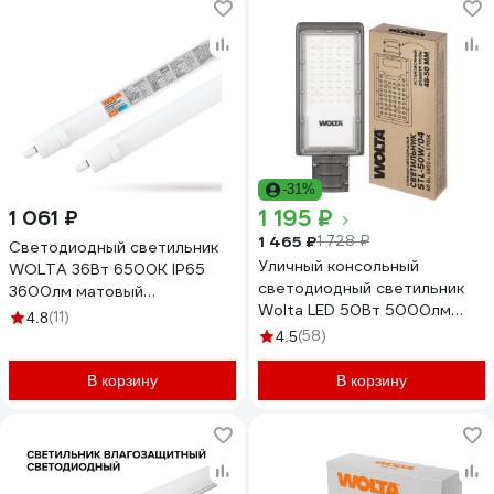
-31%
1 195 ₽
1 061 ₽
1 465 ₽
1 728 ₽
Светодиодный светильник
Уличный консольный
WOLTA 36Вт 6500К IP65
светодиодный светильник
3600лм матовый
Wolta LED 50Вт 5000лм
соединяемый в линию
(11)
4.8
5700К Холодный свет IP65
WPL36-6.5K120-03
(58)
4.5
STL-50W/04
В корзину
В корзину