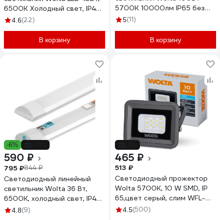
5700K 10000лм IP65 без
6500К Холодный свет, IP40
пульсации UFOS-100W/03
WLFW45W04
(11)
(22)
5
4.6
В корзину
В корзину
-6%
-30%
-9%
590 ₽
465 ₽
513 ₽
795 ₽
844 ₽
Светодиодный прожектор
Светодиодный линейный
Wolta 5700K, 10 W SMD, IP
светильник Wolta 36 Вт,
65,цвет серый, слим WFL-
6500К, холодный свет, IP40
10W\/06 WFL-10W/06
WLFW36W03
(500)
(9)
4.5
4.8