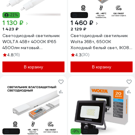
-21%
-31%
1 130 ₽
1 460 ₽
1 423 ₽
2 129 ₽
Светодиодный светильник
Светодиодный светильник
WOLTA 45Вт 4000К IP65
Wolta 36Вт, 6500К
4500лм матовый
Холодный белый свет, IK08,
соединяемый в линию
У2, IP65, влаг/защ эконом
(16)
(30)
4.8
4.3
WPL48-4K150-03
WPL36-6.5K120-01
В корзину
В корзину
-35%
-9%
-25%