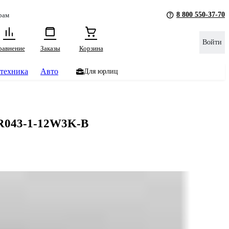
8 800 550-37-70
рам
Войти
равнение
Заказы
Корзина
техника
Авто
Для юрлиц
TR043-1-12W3K-B