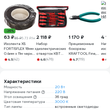
-26%
63 ₽
2 118 ₽
1 170 ₽
4 1
85 ₽
5.73 ₽/м
Изолента ХБ
Набор
Прецизионные
Набо
FORTISFLEX 18мм х
диэлектрических
бокорезы
изол
0.4мм х 11м черная
отверток КВТ
KRAFTOOL Fine,
инст
71242
Профи НИО-09
чистый рез 115 мм
НИИ-
4.5
(42)
4.6
(476)
4.7
(119)
4.
78620
220017-6-11_z01
Характеристики
Мощность
20 Вт
Напряжение питания
220 В
Угол освещения
36 град
Цветовая температура
3000 К
Тип лампы
встроенные светодиоды