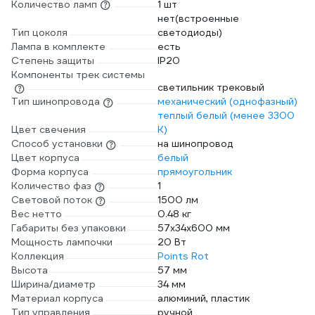
Количество ламп
1 шт
нет(встроенные
Тип цоколя
светодиоды)
Лампа в комплекте
есть
Степень защиты
IP20
Компоненты трек системы
светильник трековый
Тип шинопровода
механический (однофазный)
теплый белый (менее 3300
Цвет свечения
К)
Способ установки
на шинопровод
Цвет корпуса
белый
Форма корпуса
прямоугольник
Количество фаз
1
Световой поток
1500 лм
Вес нетто
0.48 кг
Габариты без упаковки
57х34х600 мм
Мощность лампочки
20 Вт
Коллекция
Points Rot
Высота
57 мм
Ширина/диаметр
34 мм
Материал корпуса
алюминий, пластик
Тип управления
ручной