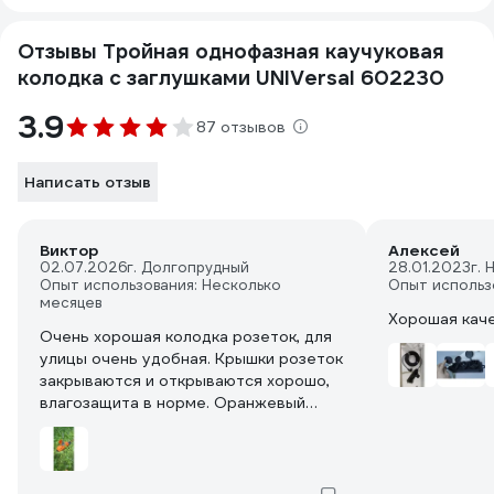
Отзывы Тройная однофазная каучуковая
колодка с заглушками UNIVersal 602230
3.9
87 отзывов
Написать отзыв
Виктор
Алексей
02.07.2026
г. Долгопрудный
28.01.2023
г.
Опыт использования: Несколько
Опыт использ
месяцев
Хорошая каче
Очень хорошая колодка розеток, для
улицы очень удобная. Крышки розеток
закрываются и открываются хорошо,
влагозащита в норме. Оранжевый
цвет хорошо виден на траве.