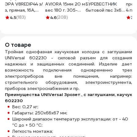
ЭРА V8REDIP44 з/
AVIORA 15мм 20 м
БУРЕВЕСТНИК
пров
з, прямая, 16A,
вес 180 г. 305-
бытовой пвс 3x6
4 гне
IP44, красная
065
мм2, 10м
зазе
4.5
(183)
4.6
(208)
3.
Б0044547
BOZ70422L10
Ф240
240Z
000
О товаре
Тройная однофазная каучуковая колодка с заглушками
UNIVersal 602230 - силовой разъем для создания
надежных и защищенных соединений. Изделие дает
возможность подключения одновременно трех
электроприборов вне помещения, например:
строительного оборудования, электроинструмента,
приборов электроснабжения и пр.
Преимущества UNIVersal 3розет., с заглушками, каучук
602230
Вес: 0,27 кг;
Габариты: 250х66х67 мм;
Широкий диапазон температур эксплуатации: от - 40
°С до + 50 °С;
Легкость монтажа;