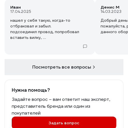
Иван
Денис М
17.04.2025
14.03.2023
нашел у себя такую, когда-то
Добрый день!
отбраковал и забыл.
пожалуйста, 
подсоединил провод, попробовал
данного обор
вставить вилку,
а обратно она уже с корпусом
розетки вылезла из общего
прямоугольного блока(
вопрос: что должно удерживать
корпус розетки (их там 3 внутри,
Посмотреть все вопросы
независимых) ?
сам смотрю - и не понимаю
Нужна помощь?
Задайте вопрос – вам ответит наш эксперт,
представитель бренда или один из
покупателей
Задать вопрос