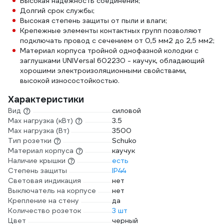
Высокая надежность соединения;
Долгий срок службы;
Высокая степень защиты от пыли и влаги;
Крепежные элементы контактных групп позволяют
подключать провод с сечением от 0,5 мм2 до 2,5 мм2;
Материал корпуса тройной однофазной колодки с
заглушками UNIVersal 602230 - каучук, обладающий
хорошими электроизоляционными свойствами,
высокой износостойкостью.
Характеристики
Вид
силовой
Max нагрузка (кВт)
3.5
Max нагрузка (Вт)
3500
Тип розетки
Schuko
Материал корпуса
каучук
Наличие крышки
есть
Степень защиты
IP44
Световая индикация
нет
Выключатель на корпусе
нет
Крепление на стену
да
Количество розеток
3 шт
Цвет
черный