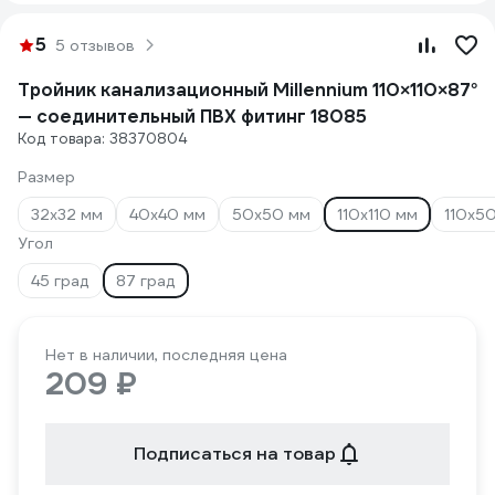
5
5 отзывов
Тройник канализационный Millennium 110×110×87°
— соединительный ПВХ фитинг 18085
Код товара: 38370804
Размер
32х32 мм
40х40 мм
50x50 мм
110х110 мм
110х5
Угол
45 град
87 град
Нет в наличии, последняя цена
209 ₽
Подписаться на товар