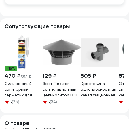
Сопутствующие товары
-15%
470 ₽
129 ₽
505 ₽
678
553 ₽
Силиконовый
Зонт Flextron
Крестовина
Отво
санитарный
вентиляционный
одноплоскостная
внут
герметик для
цельнолитой D 110
канализационная
кана
ванной и кухни
мм, для
КОНТУР PP
серый
5
(25)
5
(34)
4.
Момент белый
внутренней
D110x50x50/90
127
280 мл Б0018852
канализации
СТАНДАРТ
145170
72603110301
О товаре