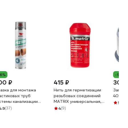
16%
-9%
00 ₽
415 ₽
30 
азка для монтажа
Нить для герметизации
Заглуш
астиковых труб
резьбовых соединений
40500
стемы канализации
MATRIX универсальная,
5
(24)
ПАВТО PASTUM
40 м, 88887
4.9
(37)
4
(9)
0мл флакон-аэрозоль
1