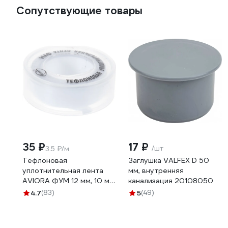
Сопутствующие товары
35 ₽
17 ₽
/шт
3.5 ₽/м
Тефлоновая
Заглушка VALFEX D 50
уплотнительная лента
мм, внутренняя
AVIORA ФУМ 12 мм, 10 м
канализация 20108050
302-117
4.7
(83)
5
(49)