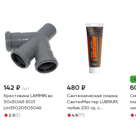
-
142 ₽
480 ₽
6
/шт
Крестовина LAMMIN вк
Сантехническая смазка
См
50x50/45 60/1
СантехМастер LUBRIUM,
пл
Lm35020505045
тюбик 230 гр, с
си
еврослотом 04149
ВМ
2.5
(2)
4.6
(17)
4630009041498
40
811