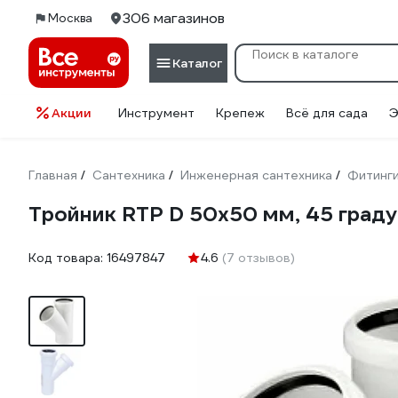
306 магазинов
Москва
Каталог
Акции
Инструмент
Крепеж
Всё для сада
Э
Главная
Сантехника
Инженерная сантехника
Фитинг
/
/
/
Тройник RTP D 50х50 мм, 45 град
Код товара:
16497847
4.6
(7 отзывов)