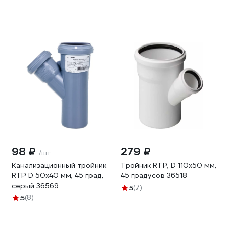
98 ₽
279 ₽
/шт
Канализационный тройник
Тройник RTP, D 110х50 мм,
RTP D 50х40 мм, 45 град,
45 градусов 36518
серый 36569
5
(7)
5
(8)