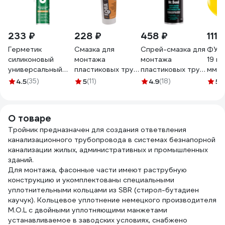
233 ₽
228 ₽
458 ₽
111 
Герметик
Смазка для
Спрей-смазка для
ФУМ 
силиконовый
монтажа
монтажа
19 мм
универсальный
пластиковых труб
пластиковых труб
мм 9
OPPA U
FORA 250 мл
ПВХ Mr.Bond 907
4.5
(35)
5
(11)
4.9
(18)
5
(
бесцветный,
006140601
MB4090700210
260мл,
HOCU260BC
О товаре
Тройник предназначен для создания ответвления
канализационного трубопровода в системах безнапорной
канализации жилых, административных и промышленных
зданий.
Для монтажа, фасонные части имеют раструбную
конструкцию и укомплектованы специальными
уплотнительными кольцами из SBR (стирол-бутадиен
каучук). Кольцевое уплотнение немецкого производителя
М.О.L с двойными уплотняющими манжетами
устанавливаемое в заводских условиях, снабжено