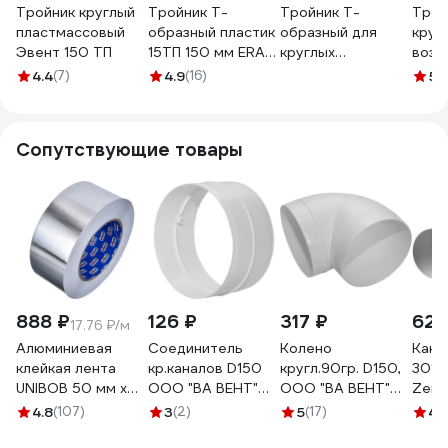
Тройник круглый
Тройник Т-
Тройник Т-
Трой
пластмассовый
образный пластик
образный для
круг
Эвент 150 ТП
15ТП 150 мм ERA
круглых
возд
90-02288
воздуховодов
D150
4.4
(7)
4.9
(16)
5
(
D150 мм ВИЕНТО
ELEC
В15ТКП
SQ18
Сопутствующие товары
888 ₽
126 ₽
317 ₽
624
17.76 ₽/м
Алюминиевая
Соединитель
Колено
Кана
клейкая лента
кр.каналов D150
кругл.90гр. D150,
3010,
UNIBOB 50 мм х
ООО "ВА ВЕНТ"
ООО "ВА ВЕНТ"
Zernb
50 м 211750
СО.150
КО.150.90
4.8
(107)
3
(2)
5
(17)
4.