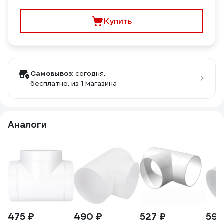
Купить
Самовывоз:
сегодня,
бесплатно
, из 1 магазина
Аналоги
475 ₽
490 ₽
527 ₽
593