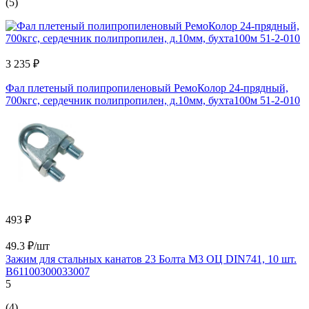
(5)
3 235 ₽
Фал плетеный полипропиленовый РемоКолор 24-прядный,
700кгс, сердечник полипропилен, д.10мм, бухта100м 51-2-010
493 ₽
49.3 ₽/шт
Зажим для стальных канатов 23 Болта М3 ОЦ DIN741, 10 шт.
B61100300033007
5
(4)