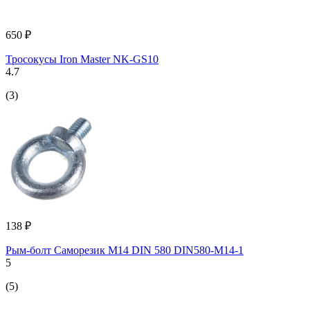
650 ₽
Тросокусы Iron Master NK-GS10
4.7
(3)
138 ₽
Рым-болт Саморезик М14 DIN 580 DIN580-М14-1
5
(5)