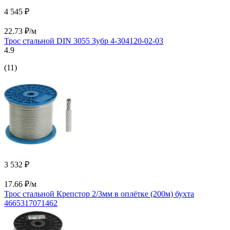
4 545 ₽
22.73 ₽/м
Трос стальной DIN 3055 Зубр 4-304120-02-03
4.9
(11)
3 532 ₽
17.66 ₽/м
Трос стальной Крепстор 2/3мм в оплётке (200м) бухта
4665317071462