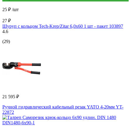
25 ₽
/шт
27 ₽
Шуруп с кольцом Tech-Krep/Zitar 6,0х60 1 шт - пакет 103897
4.6
(29)
21 595 ₽
Ручной гидравлический кабельный резак YATO 4-20мм YT-
22872