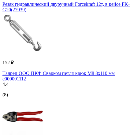
Резак гидравлический двуручный Forcekraft 12т, в кейсе FK-
G20(27939)
152 ₽
Талреп ООО ПКФ Сварком петля-крюк М8 8x110 мм
c000001112
4.4
(8)