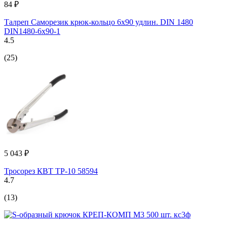
84 ₽
Талреп Саморезик крюк-кольцо 6х90 удлин. DIN 1480
DIN1480-6х90-1
4.5
(25)
5 043 ₽
Тросорез КВТ ТР-10 58594
4.7
(13)