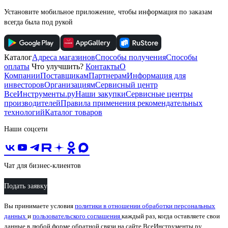
Установите мобильное приложение, чтобы информация по заказам
всегда была под рукой
Каталог
Адреса магазинов
Способы получения
Способы
оплаты
Что улучшить?
Контакты
О
Компании
Поставщикам
Партнерам
Информация для
инвесторов
Организациям
Сервисный центр
ВсеИнструменты.ру
Наши закупки
Сервисные центры
производителей
Правила применения рекомендательных
технологий
Каталог товаров
Наши соцсети
Чат для бизнес-клиентов
Подать заявку
Вы принимаете условия
политики в отношении обработки персональных
данных
и
пользовательского соглашения
каждый раз, когда оставляете свои
данные в любой форме обратной связи на сайте ВсеИнструменты.ру