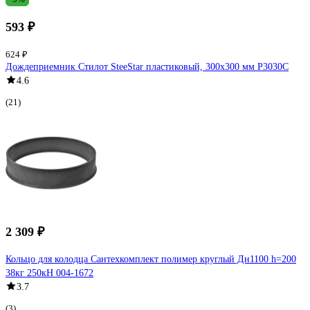
593 ₽
624 ₽
Дождеприемник Стилот SteeStar пластиковый, 300x300 мм P3030C
4.6
(21)
2 309 ₽
Кольцо для колодца Сантехкомплект полимер круглый Дн1100 h=200
38кг 250кН 004-1672
3.7
(3)