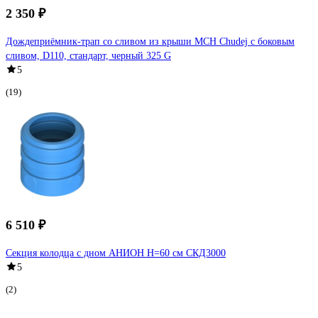
2 350 ₽
Дождеприёмник-трап со сливом из крыши MCH Chudej с боковым
сливом, D110, стандарт, черный 325 G
5
(19)
6 510 ₽
Секция колодца с дном АНИОН Н=60 см СКД3000
5
(2)