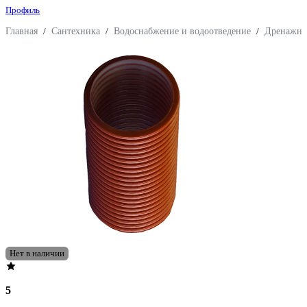
Профиль
Главная
/
Сантехника
/
Водоснабжение и водоотведение
/
Дренажны
Нет в наличии
5