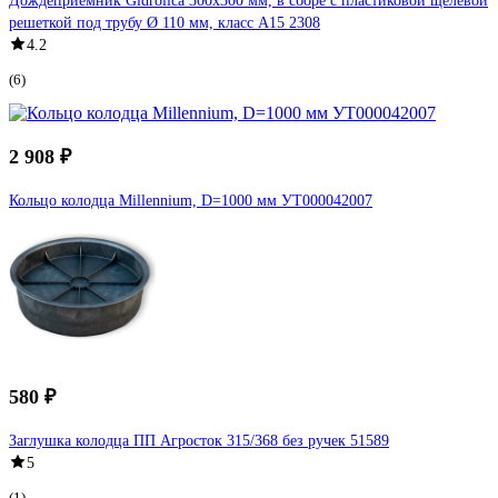
Дождеприемник Gidrolica 300х300 мм, в сборе с пластиковой щелевой
решеткой под трубу Ø 110 мм, класс А15 2308
4.2
(6)
2 908 ₽
Кольцо колодца Millennium, D=1000 мм УТ000042007
580 ₽
Заглушка колодца ПП Агросток 315/368 без ручек 51589
5
(1)