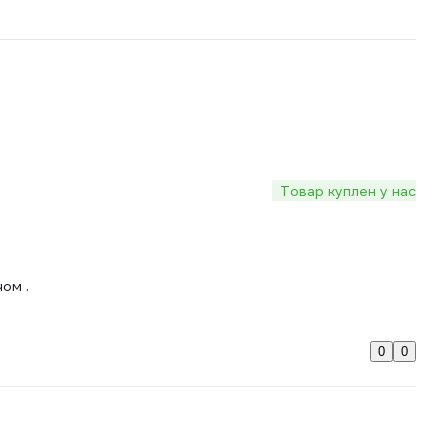
Товар куплен у нас
ом .
0
0