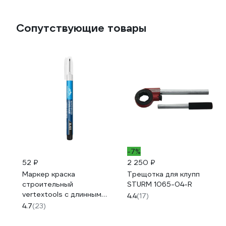
Сопутствующие товары
-7%
52 ₽
2 250 ₽
Маркер краска
Трещотка для клупп
строительный
STURM 1065-04-R
vertextools с длинным
4.4
(17)
наконечником, черный
4.7
(23)
0021-02