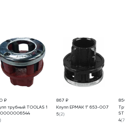
0 ₽
867 ₽
850 ₽
упп трубный TOOLAS 1
Клупп ЕРМАК 1" 653-007
Трубны
00000006544
ST9320
5
(2)
)
4
(7)