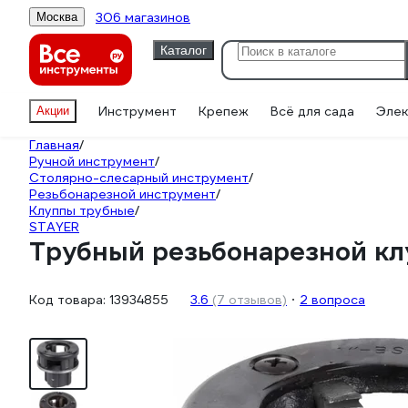
306 магазинов
Москва
Каталог
Инструмент
Крепеж
Всё для сада
Элек
Акции
Главная
/
Ручной инструмент
/
Столярно-слесарный инструмент
/
Резьбонарезной инструмент
/
Клуппы трубные
/
STAYER
Трубный резьбонарезной клу
Код товара:
13934855
3.6
(7 отзывов)
2 вопроса