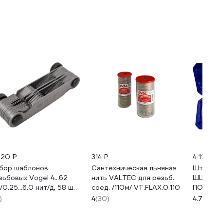
520 ₽
314 ₽
4 115 ₽
бор шаблонов
Сантехническая льняная
Штанге
зьбовых Vogel 4...62
нить VALTEC для резьб.
ШЦ-1-1
/0.25...6.0 нит/д, 58 шт,
соед. /110м/ VT.FLAX.0.110
ПОВЕР
йм/метр 471016
93922-
)
4
(30)
4.7
(40)