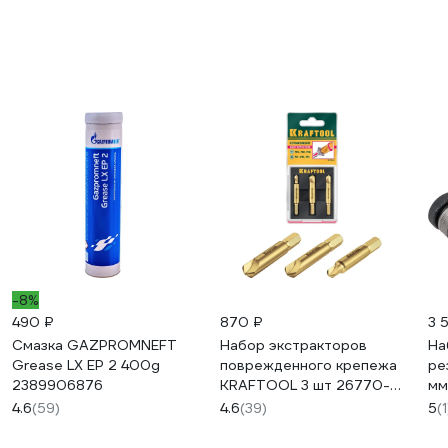
-8%
490 ₽
870 ₽
3 
Смазка GAZPROMNEFT
Набор экстракторов
На
Grease LX EP 2 400g
поврежденного крепежа
ре
2389906876
KRAFTOOL 3 шт 26770-
мм
H3
дю
4.6
(59)
4.6
(39)
5
(1