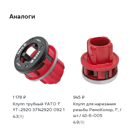
Аналоги
1 178 ₽
945 ₽
Клупп трубный YATO 1"
Клупп для нарезания
YT-2920 37142920 092 1
резьбы РемоКолор, 1", /
шт./ 43-6-005
4.3
(9)
4.9
(9)