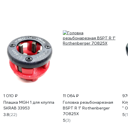
1 010 ₽
11 064 ₽
97
Плашка MGH 1 для клуппа
Головка резьбонарезная
Кл
SKRAB 33953
BSPT R 1" Rothenberger
" 
70825X
3.8
(22)
5
(1
5
(3)