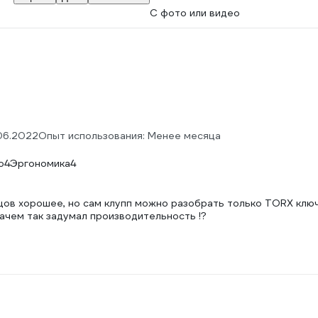
С фото или видео
06.2022
Опыт использования: Менее месяца
о
4
Эргономика
4
цов хорошее, но сам клупп можно разобрать только TORX ключ
зачем так задумал производительность !?