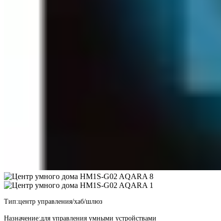
Тип:
центр управления/хаб/шлюз
Назначение:
для управления умными устройствами