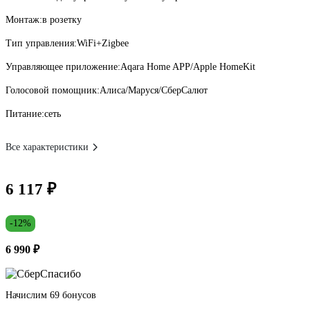
Монтаж:
в розетку
Тип управления:
WiFi+Zigbee
Управляющее приложение:
Aqara Home APP/Apple HomeKit
Голосовой помощник:
Алиса/Маруся/СберСалют
Питание:
сеть
Все характеристики
6 117 ₽
-12%
6 990 ₽
Начислим 69 бонусов